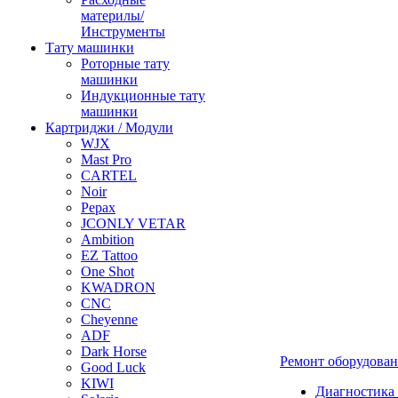
материлы/
Инструменты
Тату машинки
Роторные тату
машинки
Индукционные тату
машинки
Картриджи / Модули
WJX
Mast Pro
CARTEL
Noir
Pepax
JCONLY VETAR
Ambition
EZ Tattoo
One Shot
KWADRON
CNC
Cheyenne
ADF
Dark Horse
Ремонт оборудова
Good Luck
KIWI
Диагностика