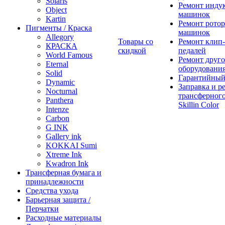
Solaris
Ремонт инду
Object
машинок
Kartin
Ремонт ротор
Пигменты / Краска
машинок
Allegory
Товары со
Ремонт клип-
КРАСКА
скидкой
педалей
World Famous
Ремонт друго
Eternal
оборудовани
Solid
Гарантийный
Dynamic
Заправка и р
Nocturnal
трансферного
Panthera
Skillin Color
Intenze
Carbon
G INK
Gallery ink
KOKKAI Sumi
Xtreme Ink
Kwadron Ink
Трансферная бумага и
принадлежности
Средства ухода
Барьерная защита /
Перчатки
Расходные материалы