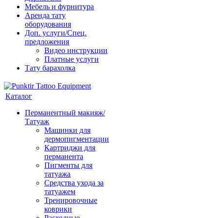
Мебель и фурнитура
Аренда тату
оборудования
Доп. услуги/Спец.
предложения
Видео инструкции
Платные услуги
Тату барахолка
Каталог
Перманентный макияж/
Татуаж
Машинки для
дермопигментации
Картриджи для
перманента
Пигменты для
татуажа
Средства ухода за
татуажем
Тренировочные
коврики
Расходные