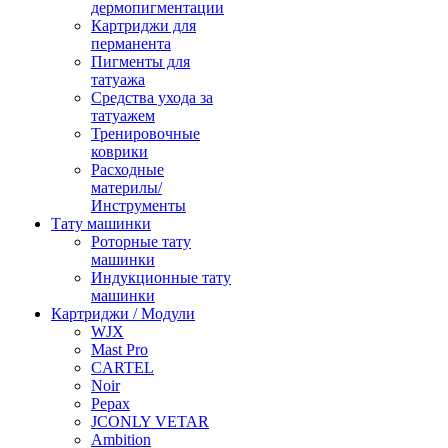
дермопигментации
Картриджи для
перманента
Пигменты для
татуажа
Средства ухода за
татуажем
Тренировочные
коврики
Расходные
материлы/
Инструменты
Тату машинки
Роторные тату
машинки
Индукционные тату
машинки
Картриджи / Модули
WJX
Mast Pro
CARTEL
Noir
Pepax
JCONLY VETAR
Ambition