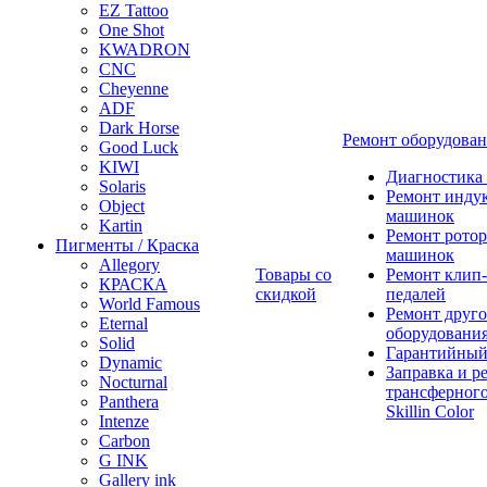
EZ Tattoo
One Shot
KWADRON
CNC
Cheyenne
ADF
Dark Horse
Ремонт оборудова
Good Luck
KIWI
Диагностика
Solaris
Ремонт инду
Object
машинок
Kartin
Ремонт ротор
Пигменты / Краска
машинок
Allegory
Товары со
Ремонт клип-
КРАСКА
скидкой
педалей
World Famous
Ремонт друго
Eternal
оборудовани
Solid
Гарантийный
Dynamic
Заправка и р
Nocturnal
трансферного
Panthera
Skillin Color
Intenze
Carbon
G INK
Gallery ink