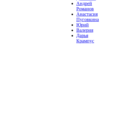
Андрей
Романов
Анастасия
Пуговкина
Юрий
Валерия
Дарья
Крампус