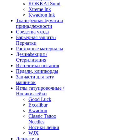
KOKKAI Sumi
Xtreme Ink
Kwadron Ink
Трансферная бумага и
принадлежности
Средства ухода
Барьерная защита /
Перчатки
Расходные материалы
Дезинфекция /
Стерилизация
Источники питания
Педали, клипкорды
Запчасти для тату
машинок
Иглы татуировочные /
Носики-лейки
Good Luck
Excalibur
Kwadron
Classic Tattoo
Needles
Носики-лейки
WJX
Держатели