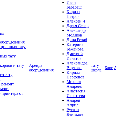
Иван
Барабаш
Кирилл
Петров
Алексей Ч
Дарья Север
Александр
ния
Моляков
Дина Рехаб
 оборудования
Катерина
кционных тату
Баженова
Дмитрий
ных тату
Игнатов
Александра
кордов и тату
Аренда
Тату
Внукова
Блог
оборудования
школа
Кирилл
го тату
Парфенов
я
Михаил
 ремонт
Андреев
емонт
Анастасия
 принтера от
Игнатьева
Андрей
Април
Руслан
Деникаев