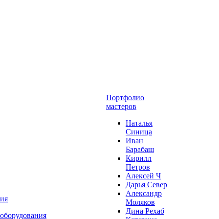
Портфолио
мастеров
Наталья
Синица
Иван
Барабаш
Кирилл
Петров
Алексей Ч
Дарья Север
Александр
ния
Моляков
Дина Рехаб
 оборудования