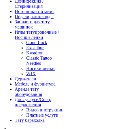
Дезинфекция /
Стерилизация
Источники питания
Педали, клипкорды
Запчасти для тату
машинок
Иглы татуировочные /
Носики-лейки
Good Luck
Excalibur
Kwadron
Classic Tattoo
Needles
Носики-лейки
WJX
Держатели
Мебель и фурнитура
Аренда тату
оборудования
Доп. услуги/Спец.
предложения
Видео инструкции
Платные услуги
Тату барахолка