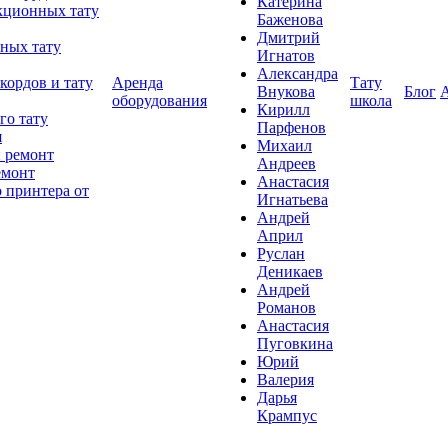
Катерина
кционных тату
Баженова
Дмитрий
ных тату
Игнатов
Александра
кордов и тату
Аренда
Тату
Внукова
Блог
оборудования
школа
Кирилл
го тату
Парфенов
я
Михаил
 ремонт
Андреев
емонт
Анастасия
 принтера от
Игнатьева
Андрей
Април
Руслан
Деникаев
Андрей
Романов
Анастасия
Пуговкина
Юрий
Валерия
Дарья
Крампус