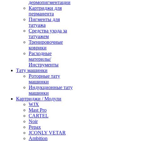
дермопигментации
Картриджи для
перманента
Пигменты для
татуажа
Средства ухода за
татуажем
Тренировочные
коврики
Расходные
материлы/
Инструменты
Тату машинки
Роторные тату
машинки
Индукционные тату
машинки
Картриджи / Модули
WJX
Mast Pro
CARTEL
Noir
Pepax
JCONLY VETAR
Ambition