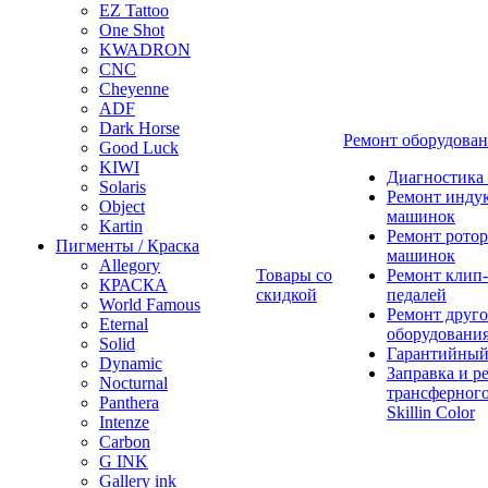
EZ Tattoo
One Shot
KWADRON
CNC
Cheyenne
ADF
Dark Horse
Ремонт оборудова
Good Luck
KIWI
Диагностика
Solaris
Ремонт инду
Object
машинок
Kartin
Ремонт ротор
Пигменты / Краска
машинок
Allegory
Товары со
Ремонт клип-
КРАСКА
скидкой
педалей
World Famous
Ремонт друго
Eternal
оборудовани
Solid
Гарантийный
Dynamic
Заправка и р
Nocturnal
трансферного
Panthera
Skillin Color
Intenze
Carbon
G INK
Gallery ink