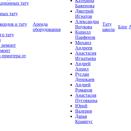
Катерина
кционных тату
Баженова
Дмитрий
ных тату
Игнатов
Александра
кордов и тату
Аренда
Тату
Внукова
Блог
оборудования
школа
Кирилл
го тату
Парфенов
я
Михаил
 ремонт
Андреев
емонт
Анастасия
 принтера от
Игнатьева
Андрей
Април
Руслан
Деникаев
Андрей
Романов
Анастасия
Пуговкина
Юрий
Валерия
Дарья
Крампус