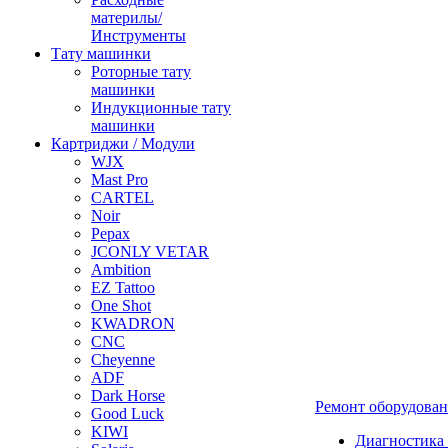
материлы/
Инструменты
Тату машинки
Роторные тату
машинки
Индукционные тату
машинки
Картриджи / Модули
WJX
Mast Pro
CARTEL
Noir
Pepax
JCONLY VETAR
Ambition
EZ Tattoo
One Shot
KWADRON
CNC
Cheyenne
ADF
Dark Horse
Ремонт оборудова
Good Luck
KIWI
Диагностика