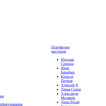
Портфолио
мастеров
Наталья
Синица
Иван
Барабаш
Кирилл
Петров
Алексей Ч
Дарья Север
Александр
ния
Моляков
Дина Рехаб
 оборудования