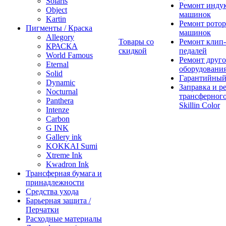
Solaris
Ремонт инду
Object
машинок
Kartin
Ремонт ротор
Пигменты / Краска
машинок
Allegory
Товары со
Ремонт клип-
КРАСКА
скидкой
педалей
World Famous
Ремонт друго
Eternal
оборудовани
Solid
Гарантийный
Dynamic
Заправка и р
Nocturnal
трансферного
Panthera
Skillin Color
Intenze
Carbon
G INK
Gallery ink
KOKKAI Sumi
Xtreme Ink
Kwadron Ink
Трансферная бумага и
принадлежности
Средства ухода
Барьерная защита /
Перчатки
Расходные материалы