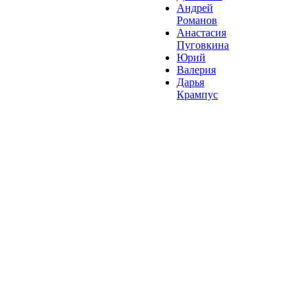
Андрей
Романов
Анастасия
Пуговкина
Юрий
Валерия
Дарья
Крампус