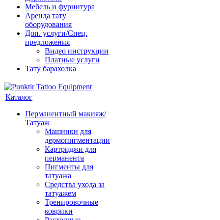
Мебель и фурнитура
Аренда тату
оборудования
Доп. услуги/Спец.
предложения
Видео инструкции
Платные услуги
Тату барахолка
Каталог
Перманентный макияж/
Татуаж
Машинки для
дермопигментации
Картриджи для
перманента
Пигменты для
татуажа
Средства ухода за
татуажем
Тренировочные
коврики
Расходные