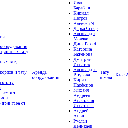
Иван
Барабаш
Кирилл
Петров
Алексей Ч
Дарья Север
Александр
ния
Моляков
Дина Рехаб
 оборудования
Катерина
кционных тату
Баженова
Дмитрий
ных тату
Игнатов
Александра
кордов и тату
Аренда
Тату
Внукова
Блог
оборудования
школа
Кирилл
го тату
Парфенов
я
Михаил
 ремонт
Андреев
емонт
Анастасия
 принтера от
Игнатьева
Андрей
Април
Руслан
Деникаев