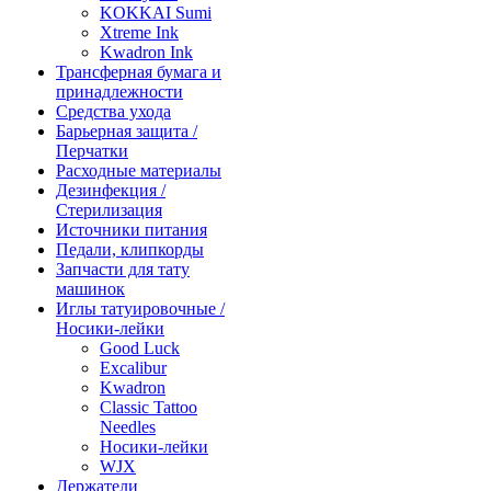
KOKKAI Sumi
Xtreme Ink
Kwadron Ink
Трансферная бумага и
принадлежности
Средства ухода
Барьерная защита /
Перчатки
Расходные материалы
Дезинфекция /
Стерилизация
Источники питания
Педали, клипкорды
Запчасти для тату
машинок
Иглы татуировочные /
Носики-лейки
Good Luck
Excalibur
Kwadron
Classic Tattoo
Needles
Носики-лейки
WJX
Держатели