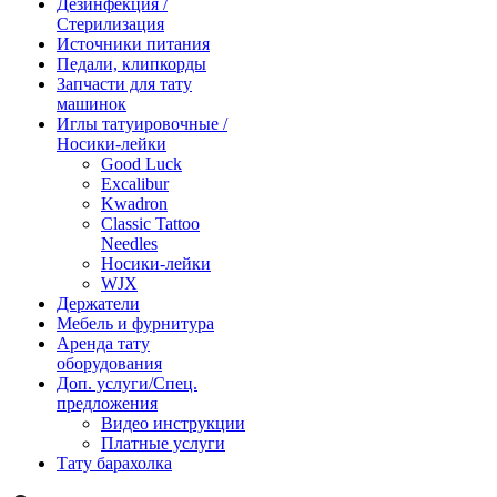
Дезинфекция /
Стерилизация
Источники питания
Педали, клипкорды
Запчасти для тату
машинок
Иглы татуировочные /
Носики-лейки
Good Luck
Excalibur
Kwadron
Classic Tattoo
Needles
Носики-лейки
WJX
Держатели
Мебель и фурнитура
Аренда тату
оборудования
Доп. услуги/Спец.
предложения
Видео инструкции
Платные услуги
Тату барахолка