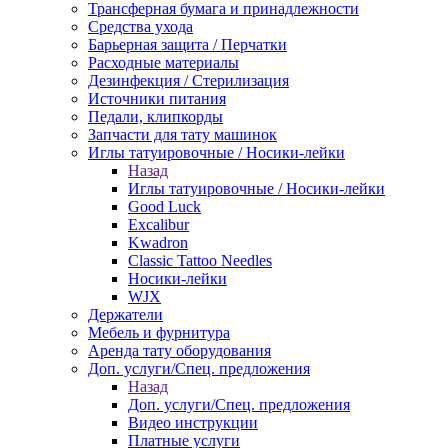
Трансферная бумага и принадлежности
Средства ухода
Барьерная защита / Перчатки
Расходные материалы
Дезинфекция / Стерилизация
Источники питания
Педали, клипкорды
Запчасти для тату машинок
Иглы татуировочные / Носики-лейки
Назад
Иглы татуировочные / Носики-лейки
Good Luck
Excalibur
Kwadron
Classic Tattoo Needles
Носики-лейки
WJX
Держатели
Мебель и фурнитура
Аренда тату оборудования
Доп. услуги/Спец. предложения
Назад
Доп. услуги/Спец. предложения
Видео инструкции
Платные услуги