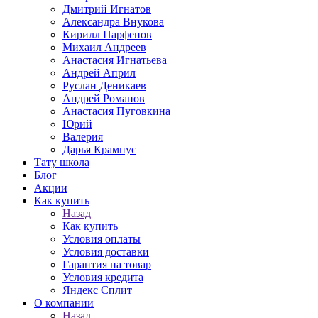
Дмитрий Игнатов
Александра Внукова
Кирилл Парфенов
Михаил Андреев
Анастасия Игнатьева
Андрей Април
Руслан Деникаев
Андрей Романов
Анастасия Пуговкина
Юрий
Валерия
Дарья Крампус
Тату школа
Блог
Акции
Как купить
Назад
Как купить
Условия оплаты
Условия доставки
Гарантия на товар
Условия кредита
Яндекс Сплит
О компании
Назад