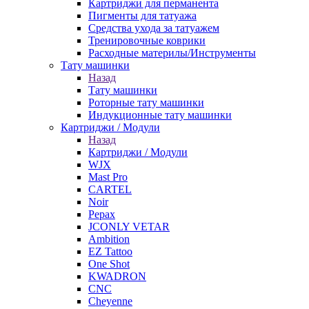
Картриджи для перманента
Пигменты для татуажа
Средства ухода за татуажем
Тренировочные коврики
Расходные материлы/Инструменты
Тату машинки
Назад
Тату машинки
Роторные тату машинки
Индукционные тату машинки
Картриджи / Модули
Назад
Картриджи / Модули
WJX
Mast Pro
CARTEL
Noir
Pepax
JCONLY VETAR
Ambition
EZ Tattoo
One Shot
KWADRON
CNC
Cheyenne