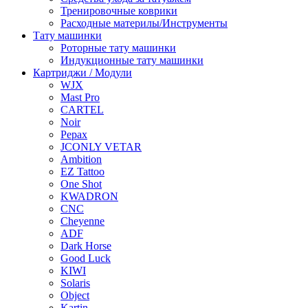
Тренировочные коврики
Расходные материлы/Инструменты
Тату машинки
Роторные тату машинки
Индукционные тату машинки
Картриджи / Модули
WJX
Mast Pro
CARTEL
Noir
Pepax
JCONLY VETAR
Ambition
EZ Tattoo
One Shot
KWADRON
CNC
Cheyenne
ADF
Dark Horse
Good Luck
KIWI
Solaris
Object
Kartin