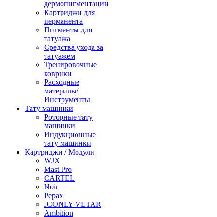
дермопигментации
Картриджи для
перманента
Пигменты для
татуажа
Средства ухода за
татуажем
Тренировочные
коврики
Расходные
материлы/
Инструменты
Тату машинки
Роторные тату
машинки
Индукционные
тату машинки
Картриджи / Модули
WJX
Mast Pro
CARTEL
Noir
Pepax
JCONLY VETAR
Ambition