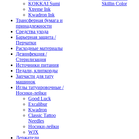
KOKKAI Sumi
Skillin Color
Xtreme Ink
Kwadron Ink
Трансферная бумага и
принадлежности
Средства ухода
Барьерная защита /
Перчатки
Расходные материалы
Дезинфекция /
Стерилизация
Источники питания
Педали, клипкорды
Запчасти для тату
машинок
Иглы татуировочные /
Носики-лейки
Good Luck
Excalibur
Kwadron
Classic Tattoo
Needles
Носики-лейки
WJX
Держатели