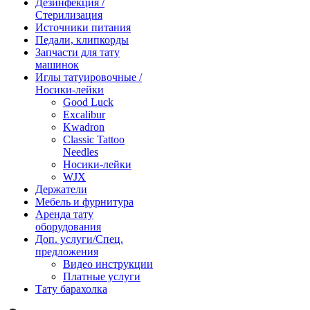
Дезинфекция /
Стерилизация
Источники питания
Педали, клипкорды
Запчасти для тату
машинок
Иглы татуировочные /
Носики-лейки
Good Luck
Excalibur
Kwadron
Classic Tattoo
Needles
Носики-лейки
WJX
Держатели
Мебель и фурнитура
Аренда тату
оборудования
Доп. услуги/Спец.
предложения
Видео инструкции
Платные услуги
Тату барахолка