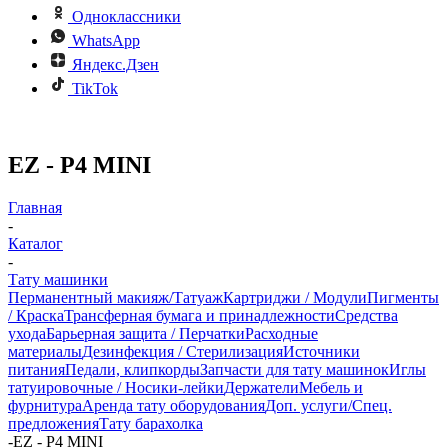
Одноклассники
WhatsApp
Яндекс.Дзен
TikTok
EZ - P4 MINI
Главная
-
Каталог
-
Тату машинки
Перманентный макияж/Татуаж
Картриджи / Модули
Пигменты
/ Краска
Трансферная бумага и принадлежности
Средства
ухода
Барьерная защита / Перчатки
Расходные
материалы
Дезинфекция / Стерилизация
Источники
питания
Педали, клипкорды
Запчасти для тату машинок
Иглы
татуировочные / Носики-лейки
Держатели
Мебель и
фурнитура
Аренда тату оборудования
Доп. услуги/Спец.
предложения
Тату барахолка
-
EZ - P4 MINI