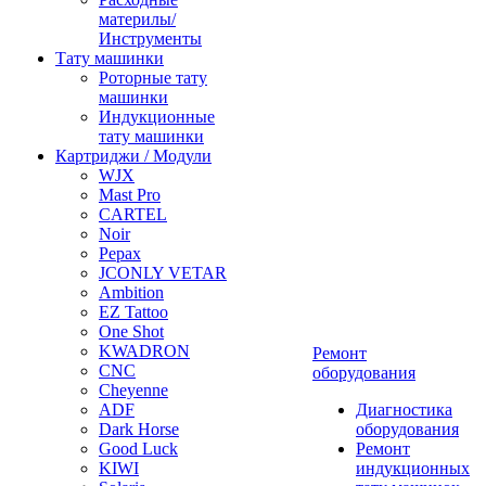
материлы/
Инструменты
Тату машинки
Роторные тату
машинки
Индукционные
тату машинки
Картриджи / Модули
WJX
Mast Pro
CARTEL
Noir
Pepax
JCONLY VETAR
Ambition
EZ Tattoo
One Shot
KWADRON
Ремонт
CNC
оборудования
Cheyenne
ADF
Диагностика
Dark Horse
оборудования
Good Luck
Ремонт
KIWI
индукционных