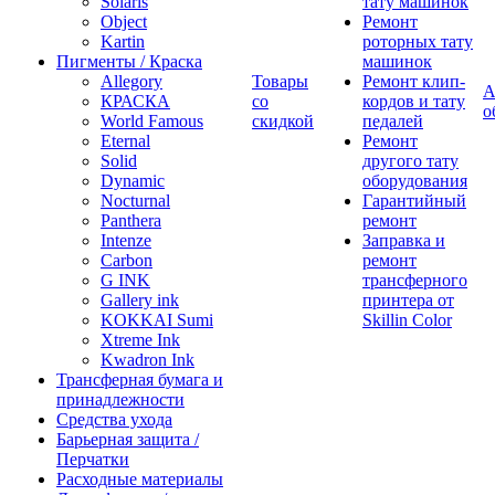
Solaris
тату машинок
Object
Ремонт
Kartin
роторных тату
Пигменты / Краска
машинок
Allegory
Товары
Ремонт клип-
А
КРАСКА
со
кордов и тату
о
World Famous
скидкой
педалей
Eternal
Ремонт
Solid
другого тату
Dynamic
оборудования
Nocturnal
Гарантийный
Panthera
ремонт
Intenze
Заправка и
Carbon
ремонт
G INK
трансферного
Gallery ink
принтера от
KOKKAI Sumi
Skillin Color
Xtreme Ink
Kwadron Ink
Трансферная бумага и
принадлежности
Средства ухода
Барьерная защита /
Перчатки
Расходные материалы