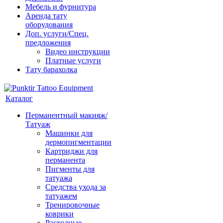
Мебель и фурнитура
Аренда тату
оборудования
Доп. услуги/Спец.
предложения
Видео инструкции
Платные услуги
Тату барахолка
Каталог
Перманентный макияж/
Татуаж
Машинки для
дермопигментации
Картриджи для
перманента
Пигменты для
татуажа
Средства ухода за
татуажем
Тренировочные
коврики
Расходные