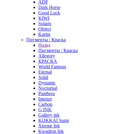
ADF
Dark Horse
Good Luck
KIWI
Solaris
Object
Kartin
Пигменты / Краска
Назад
Пигменты / Краска
Allegory
КРАСКА
World Famous
Eternal
Solid
Dynamic
Nocturnal
Panthera
Intenze
Carbon
G INK
Gallery ink
KOKKAI Sumi
Xtreme Ink
Kwadron Ink