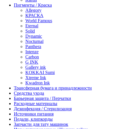
Пигменты / Краска
Allegory
КРАСКА
World Famous
Eternal
Solid
Dynamic
Nocturnal
Panthera
Intenze
Carbon
G INK
Gallery ink
KOKKAI Sumi
Xtreme Ink
Kwadron Ink
Трансферная бумага и принадлежности
Средства ухода
Барьерная защита / Перчатки
Расходные материалы
Дезинфекция / Стерилизация
Источники питания
Педали, клипкорды
Запчасти для тату машинок