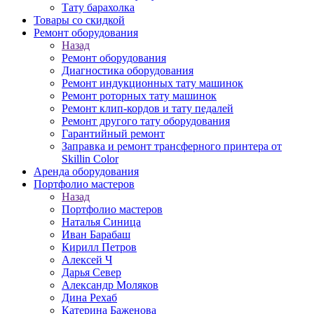
Тату барахолка
Товары со скидкой
Ремонт оборудования
Назад
Ремонт оборудования
Диагностика оборудования
Ремонт индукционных тату машинок
Ремонт роторных тату машинок
Ремонт клип-кордов и тату педалей
Ремонт другого тату оборудования
Гарантийный ремонт
Заправка и ремонт трансферного принтера от
Skillin Color
Аренда оборудования
Портфолио мастеров
Назад
Портфолио мастеров
Наталья Синица
Иван Барабаш
Кирилл Петров
Алексей Ч
Дарья Север
Александр Моляков
Дина Рехаб
Катерина Баженова