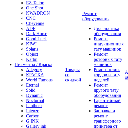
EZ Tattoo
One Shot
KWADRON
Ремонт
CNC
оборудования
Cheyenne
ADF
Диагностика
Dark Horse
оборудования
Good Luck
Ремонт
KIWI
индукционных
Solaris
тату машинок
Object
Ремонт
Kartin
роторных тату
Пигменты / Краска
машинок
Allegory
Товары
Ремонт клип-
А
КРАСКА
со
кордов и тату
о
World Famous
скидкой
педалей
Eternal
Ремонт
Solid
другого тату
Dynamic
оборудования
Nocturnal
Гарантийный
Panthera
ремонт
Intenze
Заправка и
Carbon
ремонт
G INK
трансферного
Gallery ink
принтера от