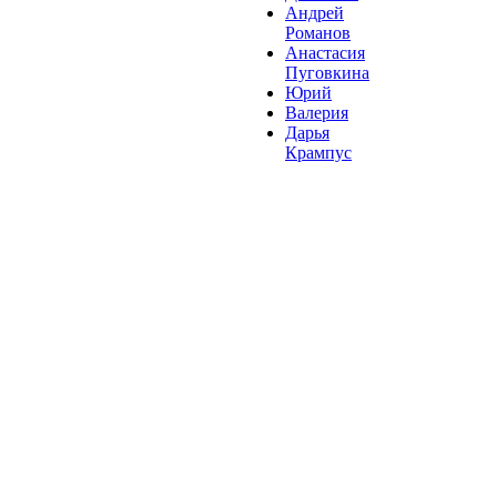
Андрей
Романов
Анастасия
Пуговкина
Юрий
Валерия
Дарья
Крампус