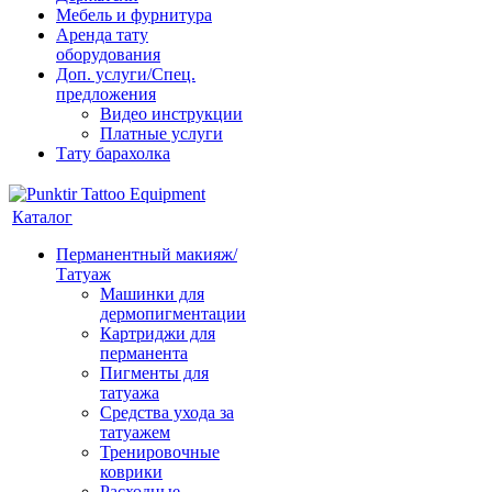
Мебель и фурнитура
Аренда тату
оборудования
Доп. услуги/Спец.
предложения
Видео инструкции
Платные услуги
Тату барахолка
Каталог
Перманентный макияж/
Татуаж
Машинки для
дермопигментации
Картриджи для
перманента
Пигменты для
татуажа
Средства ухода за
татуажем
Тренировочные
коврики
Расходные