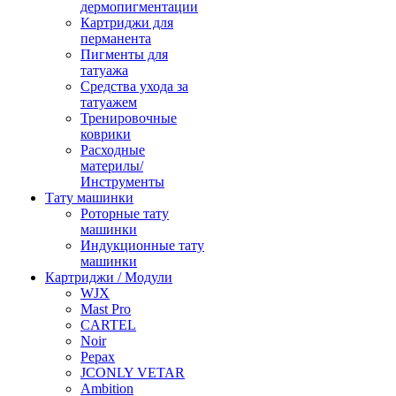
дермопигментации
Картриджи для
перманента
Пигменты для
татуажа
Средства ухода за
татуажем
Тренировочные
коврики
Расходные
материлы/
Инструменты
Тату машинки
Роторные тату
машинки
Индукционные тату
машинки
Картриджи / Модули
WJX
Mast Pro
CARTEL
Noir
Pepax
JCONLY VETAR
Ambition