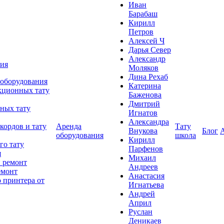
Иван
Барабаш
Кирилл
Петров
Алексей Ч
Дарья Север
Александр
ния
Моляков
Дина Рехаб
 оборудования
Катерина
кционных тату
Баженова
Дмитрий
ных тату
Игнатов
Александра
кордов и тату
Аренда
Тату
Внукова
Блог
оборудования
школа
Кирилл
го тату
Парфенов
я
Михаил
 ремонт
Андреев
емонт
Анастасия
 принтера от
Игнатьева
Андрей
Април
Руслан
Деникаев