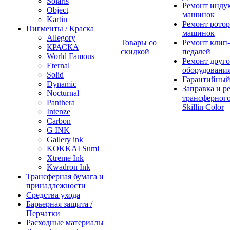
Solaris
Ремонт инду
Object
машинок
Kartin
Ремонт ротор
Пигменты / Краска
машинок
Allegory
Товары со
Ремонт клип-
КРАСКА
скидкой
педалей
World Famous
Ремонт друго
Eternal
оборудовани
Solid
Гарантийный
Dynamic
Заправка и р
Nocturnal
трансферного
Panthera
Skillin Color
Intenze
Carbon
G INK
Gallery ink
KOKKAI Sumi
Xtreme Ink
Kwadron Ink
Трансферная бумага и
принадлежности
Средства ухода
Барьерная защита /
Перчатки
Расходные материалы