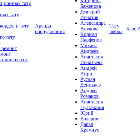
Катерина
кционных тату
Баженова
Дмитрий
ных тату
Игнатов
Александра
кордов и тату
Аренда
Тату
Внукова
Блог
оборудования
школа
Кирилл
го тату
Парфенов
я
Михаил
 ремонт
Андреев
емонт
Анастасия
 принтера от
Игнатьева
Андрей
Април
Руслан
Деникаев
Андрей
Романов
Анастасия
Пуговкина
Юрий
Валерия
Дарья
Крампус