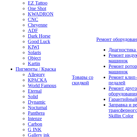
EZ Tattoo
One Shot
KWADRON
CNC
Cheyenne
ADF
Dark Horse
Ремонт оборудова
Good Luck
KIWI
Диагностика
Solaris
Ремонт инду
Object
машинок
Kartin
Ремонт ротор
Пигменты / Краска
машинок
Allegory
Товары со
Ремонт клип-
КРАСКА
скидкой
педалей
World Famous
Ремонт друго
Eternal
оборудовани
Solid
Гарантийный
Dynamic
Заправка и р
Nocturnal
трансферного
Panthera
Skillin Color
Intenze
Carbon
G INK
Gallery ink