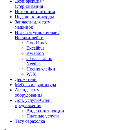
Дезинфекция /
Стерилизация
Источники питания
Педали, клипкорды
Запчасти для тату
машинок
Иглы татуировочные /
Носики-лейки
Good Luck
Excalibur
Kwadron
Classic Tattoo
Needles
Носики-лейки
WJX
Держатели
Мебель и фурнитура
Аренда тату
оборудования
Доп. услуги/Спец.
предложения
Видео инструкции
Платные услуги
Тату барахолка