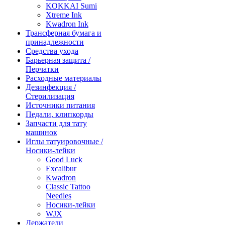
KOKKAI Sumi
Xtreme Ink
Kwadron Ink
Трансферная бумага и
принадлежности
Средства ухода
Барьерная защита /
Перчатки
Расходные материалы
Дезинфекция /
Стерилизация
Источники питания
Педали, клипкорды
Запчасти для тату
машинок
Иглы татуировочные /
Носики-лейки
Good Luck
Excalibur
Kwadron
Classic Tattoo
Needles
Носики-лейки
WJX
Держатели