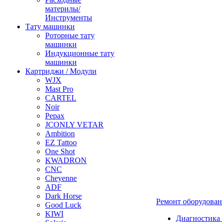
материлы/
Инструменты
Тату машинки
Роторные тату
машинки
Индукционные тату
машинки
Картриджи / Модули
WJX
Mast Pro
CARTEL
Noir
Pepax
JCONLY VETAR
Ambition
EZ Tattoo
One Shot
KWADRON
CNC
Cheyenne
ADF
Dark Horse
Ремонт оборудова
Good Luck
KIWI
Диагностика