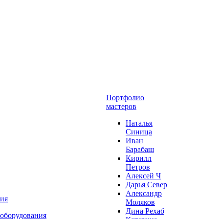
Портфолио
мастеров
Наталья
Синица
Иван
Барабаш
Кирилл
Петров
Алексей Ч
Дарья Север
Александр
ния
Моляков
Дина Рехаб
 оборудования