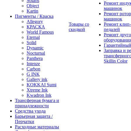
Solaris
Ремонт инду
Object
машинок
Kartin
Ремонт ротор
Пигменты / Краска
машинок
Allegory
Товары со
Ремонт клип-
КРАСКА
скидкой
педалей
World Famous
Ремонт друго
Eternal
оборудовани
Solid
Гарантийный
Dynamic
Заправка и р
Nocturnal
трансферного
Panthera
Skillin Color
Intenze
Carbon
G INK
Gallery ink
KOKKAI Sumi
Xtreme Ink
Kwadron Ink
Трансферная бумага и
принадлежности
Средства ухода
Барьерная защита /
Перчатки
Расходные материалы