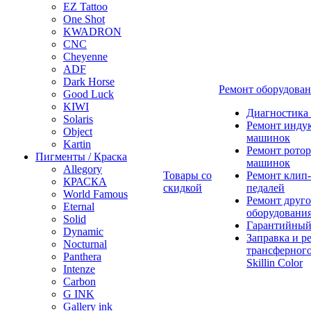
EZ Tattoo
One Shot
KWADRON
CNC
Cheyenne
ADF
Dark Horse
Ремонт оборудова
Good Luck
KIWI
Диагностика
Solaris
Ремонт инду
Object
машинок
Kartin
Ремонт ротор
Пигменты / Краска
машинок
Allegory
Товары со
Ремонт клип-
КРАСКА
скидкой
педалей
World Famous
Ремонт друго
Eternal
оборудовани
Solid
Гарантийный
Dynamic
Заправка и р
Nocturnal
трансферного
Panthera
Skillin Color
Intenze
Carbon
G INK
Gallery ink