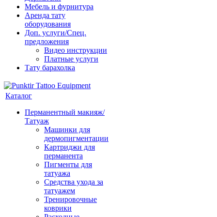
Мебель и фурнитура
Аренда тату
оборудования
Доп. услуги/Спец.
предложения
Видео инструкции
Платные услуги
Тату барахолка
Каталог
Перманентный макияж/
Татуаж
Машинки для
дермопигментации
Картриджи для
перманента
Пигменты для
татуажа
Средства ухода за
татуажем
Тренировочные
коврики
Расходные