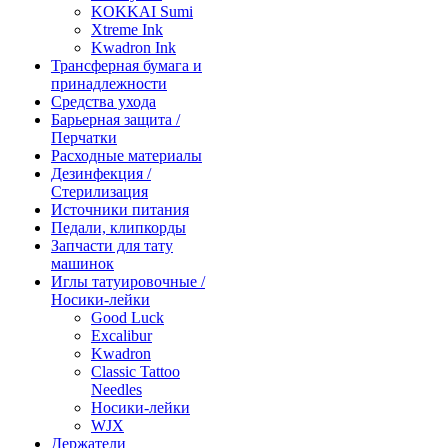
KOKKAI Sumi
Xtreme Ink
Kwadron Ink
Трансферная бумага и
принадлежности
Средства ухода
Барьерная защита /
Перчатки
Расходные материалы
Дезинфекция /
Стерилизация
Источники питания
Педали, клипкорды
Запчасти для тату
машинок
Иглы татуировочные /
Носики-лейки
Good Luck
Excalibur
Kwadron
Classic Tattoo
Needles
Носики-лейки
WJX
Держатели