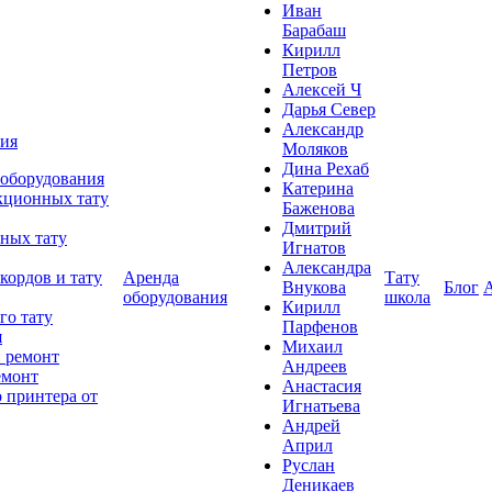
Иван
Барабаш
Кирилл
Петров
Алексей Ч
Дарья Север
Александр
ния
Моляков
Дина Рехаб
 оборудования
Катерина
кционных тату
Баженова
Дмитрий
ных тату
Игнатов
Александра
кордов и тату
Аренда
Тату
Внукова
Блог
оборудования
школа
Кирилл
го тату
Парфенов
я
Михаил
 ремонт
Андреев
емонт
Анастасия
 принтера от
Игнатьева
Андрей
Април
Руслан
Деникаев