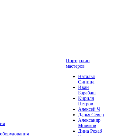
Портфолио
мастеров
Наталья
Синица
Иван
Барабаш
Кирилл
Петров
Алексей Ч
Дарья Север
Александр
ния
Моляков
Дина Рехаб
 оборудования