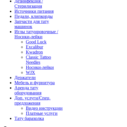
Дезинфекция /
Стерилизация
Источники питания
Педали, клипкорды
Запчасти для тату
машинок
Иглы татуировочные /
Носики-лейки
Good Luck
Excalibur
Kwadron
Classic Tattoo
Needles
Носики-лейки
WJX
Держатели
Мебель и фурнитура
Аренда тату
оборудования
Доп. услуги/Спец.
предложения
Видео инструкции
Платные услуги
Тату барахолка