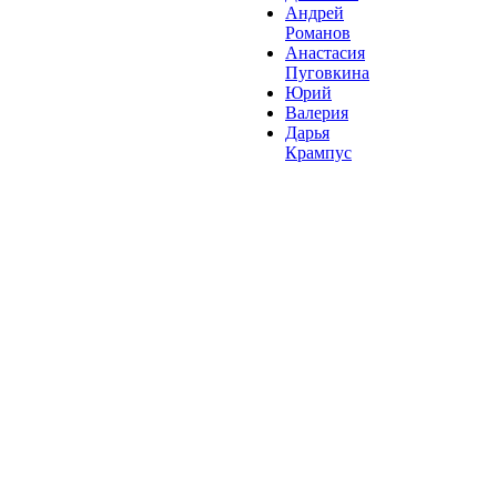
Андрей
Романов
Анастасия
Пуговкина
Юрий
Валерия
Дарья
Крампус