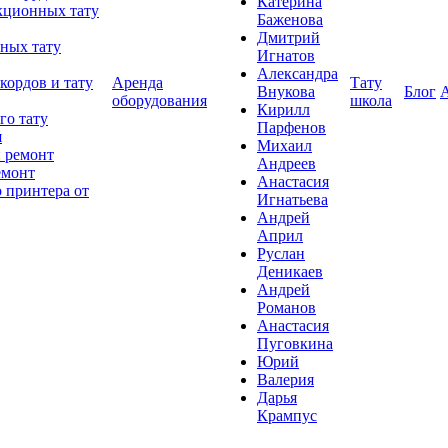
Катерина
кционных тату
Баженова
Дмитрий
ных тату
Игнатов
Александра
кордов и тату
Аренда
Тату
Внукова
Блог
оборудования
школа
Кирилл
го тату
Парфенов
я
Михаил
 ремонт
Андреев
емонт
Анастасия
 принтера от
Игнатьева
Андрей
Април
Руслан
Деникаев
Андрей
Романов
Анастасия
Пуговкина
Юрий
Валерия
Дарья
Крампус