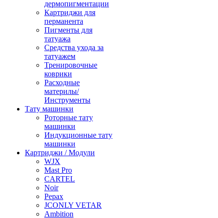
дермопигментации
Картриджи для
перманента
Пигменты для
татуажа
Средства ухода за
татуажем
Тренировочные
коврики
Расходные
материлы/
Инструменты
Тату машинки
Роторные тату
машинки
Индукционные тату
машинки
Картриджи / Модули
WJX
Mast Pro
CARTEL
Noir
Pepax
JCONLY VETAR
Ambition