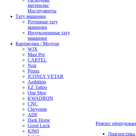
материлы/
Инструменты
Тату машинки
Роторные тату
машинки
Индукционные тату
машинки
Картриджи / Модули
WJX
Mast Pro
CARTEL
Noir
Pepax
JCONLY VETAR
Ambition
EZ Tattoo
One Shot
KWADRON
CNC
Cheyenne
ADF
Dark Horse
Ремонт оборудова
Good Luck
KIWI
Диагностика