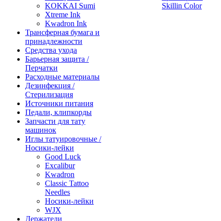
KOKKAI Sumi
Skillin Color
Xtreme Ink
Kwadron Ink
Трансферная бумага и
принадлежности
Средства ухода
Барьерная защита /
Перчатки
Расходные материалы
Дезинфекция /
Стерилизация
Источники питания
Педали, клипкорды
Запчасти для тату
машинок
Иглы татуировочные /
Носики-лейки
Good Luck
Excalibur
Kwadron
Classic Tattoo
Needles
Носики-лейки
WJX
Держатели