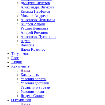
Дмитрий Игнатов
Александра Внукова
Кирилл Парфенов
Михаил Андреев
Анастасия Игнатьева
Андрей Април
Руслан Деникаев
Андрей Романов
Анастасия Пуговкина
Юрий
Валерия
Дарья Крампус
Тату школа
Блог
Акции
Как купить
Назад
Как купить
Условия оплаты
Условия доставки
Гарантия на товар
Условия кредита
Яндекс Сплит
О компании
Назад