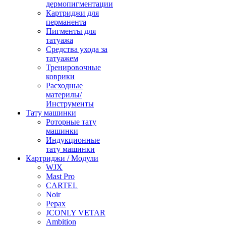
дермопигментации
Картриджи для
перманента
Пигменты для
татуажа
Средства ухода за
татуажем
Тренировочные
коврики
Расходные
материлы/
Инструменты
Тату машинки
Роторные тату
машинки
Индукционные
тату машинки
Картриджи / Модули
WJX
Mast Pro
CARTEL
Noir
Pepax
JCONLY VETAR
Ambition