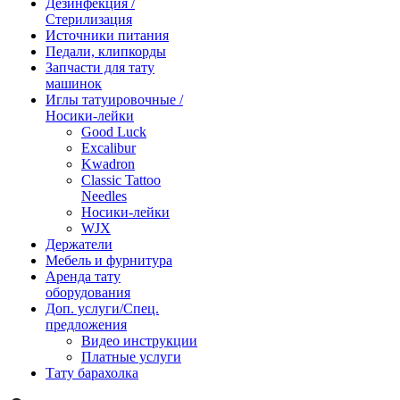
Дезинфекция /
Стерилизация
Источники питания
Педали, клипкорды
Запчасти для тату
машинок
Иглы татуировочные /
Носики-лейки
Good Luck
Excalibur
Kwadron
Classic Tattoo
Needles
Носики-лейки
WJX
Держатели
Мебель и фурнитура
Аренда тату
оборудования
Доп. услуги/Спец.
предложения
Видео инструкции
Платные услуги
Тату барахолка