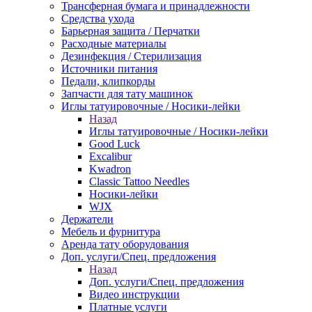
Трансферная бумага и принадлежности
Средства ухода
Барьерная защита / Перчатки
Расходные материалы
Дезинфекция / Стерилизация
Источники питания
Педали, клипкорды
Запчасти для тату машинок
Иглы татуировочные / Носики-лейки
Назад
Иглы татуировочные / Носики-лейки
Good Luck
Excalibur
Kwadron
Classic Tattoo Needles
Носики-лейки
WJX
Держатели
Мебель и фурнитура
Аренда тату оборудования
Доп. услуги/Спец. предложения
Назад
Доп. услуги/Спец. предложения
Видео инструкции
Платные услуги