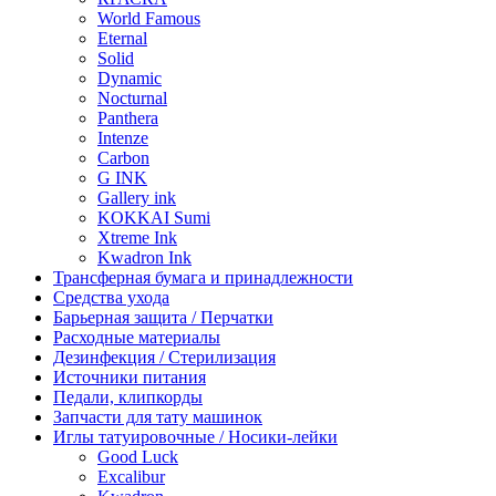
World Famous
Eternal
Solid
Dynamic
Nocturnal
Panthera
Intenze
Carbon
G INK
Gallery ink
KOKKAI Sumi
Xtreme Ink
Kwadron Ink
Трансферная бумага и принадлежности
Средства ухода
Барьерная защита / Перчатки
Расходные материалы
Дезинфекция / Стерилизация
Источники питания
Педали, клипкорды
Запчасти для тату машинок
Иглы татуировочные / Носики-лейки
Good Luck
Excalibur