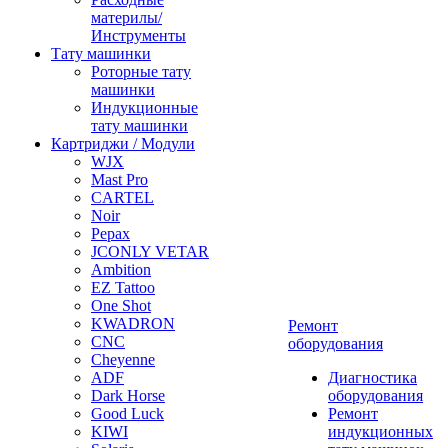
материлы/
Инструменты
Тату машинки
Роторные тату
машинки
Индукционные
тату машинки
Картриджи / Модули
WJX
Mast Pro
CARTEL
Noir
Pepax
JCONLY VETAR
Ambition
EZ Tattoo
One Shot
KWADRON
Ремонт
CNC
оборудования
Cheyenne
ADF
Диагностика
Dark Horse
оборудования
Good Luck
Ремонт
KIWI
индукционных