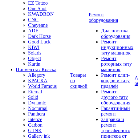
EZ Tattoo
One Shot
KWADRON
Ремонт
CNC
оборудования
Cheyenne
ADF
Диагностика
Dark Horse
оборудования
Good Luck
Ремонт
KIWI
индукционных
Solaris
тату машинок
Object
Ремонт
Kartin
роторных тату
Пигменты / Краска
машинок
Allegory
Товары
Ремонт клип-
А
КРАСКА
со
кордов и тату
о
World Famous
скидкой
педалей
Eternal
Ремонт
Solid
другого тату
Dynamic
оборудования
Nocturnal
Гарантийный
Panthera
ремонт
Intenze
Заправка и
Carbon
ремонт
G INK
трансферного
Gallery ink
принтера от