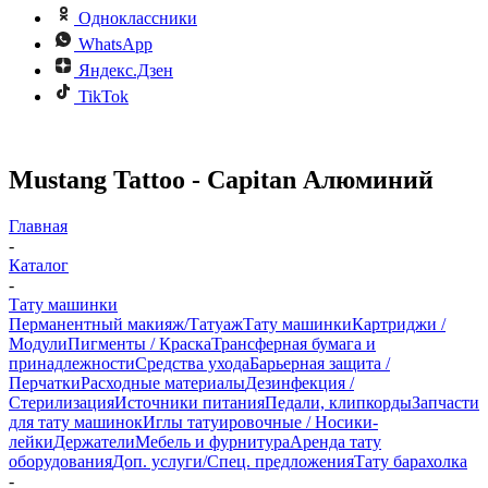
Одноклассники
WhatsApp
Яндекс.Дзен
TikTok
Mustang Tattoo - Capitan Алюминий
Главная
-
Каталог
-
Тату машинки
Перманентный макияж/Татуаж
Тату машинки
Картриджи /
Модули
Пигменты / Краска
Трансферная бумага и
принадлежности
Средства ухода
Барьерная защита /
Перчатки
Расходные материалы
Дезинфекция /
Стерилизация
Источники питания
Педали, клипкорды
Запчасти
для тату машинок
Иглы татуировочные / Носики-
лейки
Держатели
Мебель и фурнитура
Аренда тату
оборудования
Доп. услуги/Спец. предложения
Тату барахолка
-