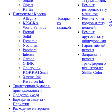
Solaris
тату машинок
Object
Ремонт
Kartin
роторных тату
Пигменты / Краска
машинок
Allegory
Товары
Ремонт клип-
А
КРАСКА
со
кордов и тату
о
World Famous
скидкой
педалей
Eternal
Ремонт
Solid
другого тату
Dynamic
оборудования
Nocturnal
Гарантийный
Panthera
ремонт
Intenze
Заправка и
Carbon
ремонт
G INK
трансферного
Gallery ink
принтера от
KOKKAI Sumi
Skillin Color
Xtreme Ink
Kwadron Ink
Трансферная бумага и
принадлежности
Средства ухода
Барьерная защита /
Перчатки
Расходные материалы