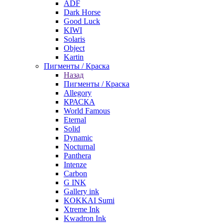
ADF
Dark Horse
Good Luck
KIWI
Solaris
Object
Kartin
Пигменты / Краска
Назад
Пигменты / Краска
Allegory
КРАСКА
World Famous
Eternal
Solid
Dynamic
Nocturnal
Panthera
Intenze
Carbon
G INK
Gallery ink
KOKKAI Sumi
Xtreme Ink
Kwadron Ink