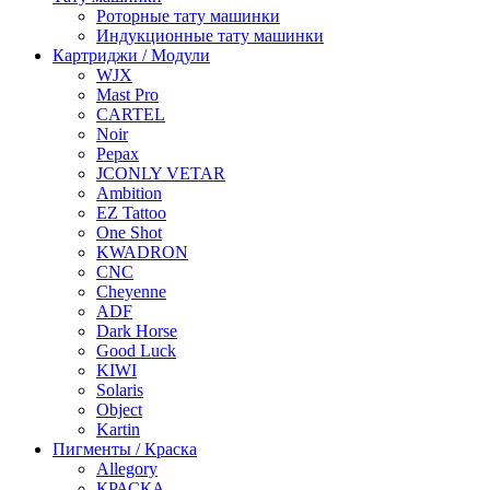
Роторные тату машинки
Индукционные тату машинки
Картриджи / Модули
WJX
Mast Pro
CARTEL
Noir
Pepax
JCONLY VETAR
Ambition
EZ Tattoo
One Shot
KWADRON
CNC
Cheyenne
ADF
Dark Horse
Good Luck
KIWI
Solaris
Object
Kartin
Пигменты / Краска
Allegory
КРАСКА