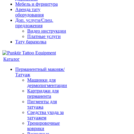
Мебель и фурнитура
Аренда тату
оборудования
Доп. услуги/Спец.
предложения
Видео инструкции
Платные услуги
Тату барахолка
Каталог
Перманентный макияж/
Татуаж
Машинки для
дермопигментации
Картриджи для
перманента
Пигменты для
татуажа
Средства ухода за
татуажем
Тренировочные
коврики
Расходные