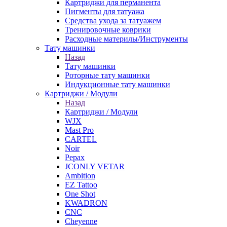
Картриджи для перманента
Пигменты для татуажа
Средства ухода за татуажем
Тренировочные коврики
Расходные материлы/Инструменты
Тату машинки
Назад
Тату машинки
Роторные тату машинки
Индукционные тату машинки
Картриджи / Модули
Назад
Картриджи / Модули
WJX
Mast Pro
CARTEL
Noir
Pepax
JCONLY VETAR
Ambition
EZ Tattoo
One Shot
KWADRON
CNC
Cheyenne