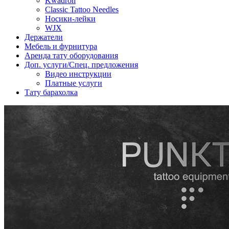
Kwadron
Classic Tattoo Needles
Носики-лейки
WJX
Держатели
Мебель и фурнитура
Аренда тату оборудования
Доп. услуги/Спец. предложения
Видео инструкции
Платные услуги
Тату барахолка