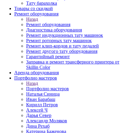
Тату барахолка
Товары со скидкой
Ремонт оборудования
Назад
Ремонт оборудования
Диагностика оборудования
Ремонт индукционных тату машинок
Ремонт роторных тату машинок
Ремонт клип-кордов и тату педалей
Ремонт другого тату оборудования
Гарантийный ремонт
Заправка и ремонт трансферного принтера от
Skillin Color
Аренда оборудования
Портфолио мастеров
Назад
Портфолио мастеров
Наталья Синица
Иван Барабаш
Кирилл Петров
Алексей Ч
Дарья Север
Александр Моляков
Дина Рехаб
Катерина Баженова