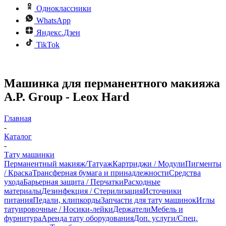
Одноклассники
WhatsApp
Яндекс.Дзен
TikTok
Машинка для перманентного макияжа
A.P. Group - Leox Hard
Главная
-
Каталог
-
Тату машинки
Перманентный макияж/Татуаж
Картриджи / Модули
Пигменты
/ Краска
Трансферная бумага и принадлежности
Средства
ухода
Барьерная защита / Перчатки
Расходные
материалы
Дезинфекция / Стерилизация
Источники
питания
Педали, клипкорды
Запчасти для тату машинок
Иглы
татуировочные / Носики-лейки
Держатели
Мебель и
фурнитура
Аренда тату оборудования
Доп. услуги/Спец.