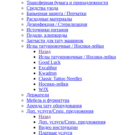
Трансферная бумага и принадлежности
Средства ухода
Барьерная защита / Перчатки
Расходные материалы
Дезинфекция / Стерилизация
Источники питания
Педали, клипкорды
Запчасти для тату машинок
Иглы татуировочные / Носики-лейки
Назад
Иглы татуировочные / Носики-лейки
Good Luck
Excalibur
Kwadron
Classic Tattoo Needles
Носики-лейки
WJX
Держатели
Мебель и фурнитура
Аренда тату оборудования
Доп. услуги/Спец. предложения
Назад
Доп. услуги/Спец. предложения
Видео инструкции
Платные услуги