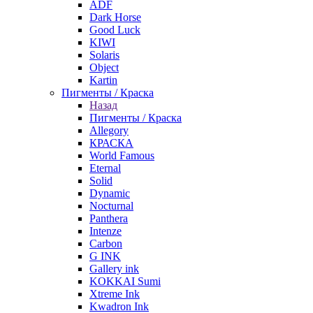
ADF
Dark Horse
Good Luck
KIWI
Solaris
Object
Kartin
Пигменты / Краска
Назад
Пигменты / Краска
Allegory
КРАСКА
World Famous
Eternal
Solid
Dynamic
Nocturnal
Panthera
Intenze
Carbon
G INK
Gallery ink
KOKKAI Sumi
Xtreme Ink
Kwadron Ink