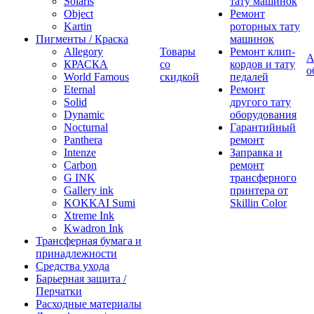
Solaris
тату машинок
Object
Ремонт
Kartin
роторных тату
Пигменты / Краска
машинок
Allegory
Товары
Ремонт клип-
А
КРАСКА
со
кордов и тату
о
World Famous
скидкой
педалей
Eternal
Ремонт
Solid
другого тату
Dynamic
оборудования
Nocturnal
Гарантийный
Panthera
ремонт
Intenze
Заправка и
Carbon
ремонт
G INK
трансферного
Gallery ink
принтера от
KOKKAI Sumi
Skillin Color
Xtreme Ink
Kwadron Ink
Трансферная бумага и
принадлежности
Средства ухода
Барьерная защита /
Перчатки
Расходные материалы