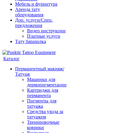
Мебель и фурнитура
Аренда тату
оборудования
Доп. услуги/Спец.
предложения
Видео инструкции
Платные услуги
Тату барахолка
Каталог
Перманентный макияж/
Татуаж
Машинки для
дермопигментации
Картриджи для
перманента
Пигменты для
татуажа
Средства ухода за
татуажем
Тренировочные
коврики
Расходные