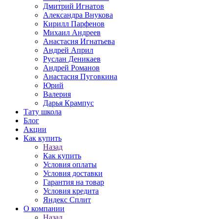
Дмитрий Игнатов
Александра Внукова
Кирилл Парфенов
Михаил Андреев
Анастасия Игнатьева
Андрей Април
Руслан Деникаев
Андрей Романов
Анастасия Пуговкина
Юрий
Валерия
Дарья Крампус
Тату школа
Блог
Акции
Как купить
Назад
Как купить
Условия оплаты
Условия доставки
Гарантия на товар
Условия кредита
Яндекс Сплит
О компании
Назад