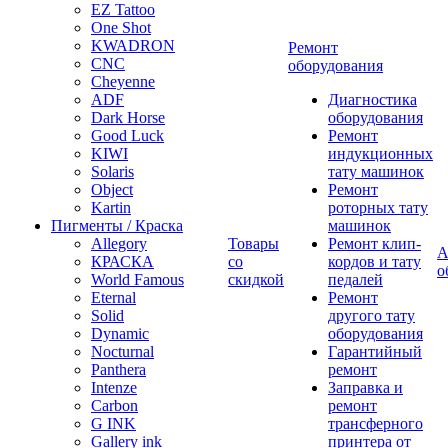
EZ Tattoo
One Shot
KWADRON
Ремонт
CNC
оборудования
Cheyenne
ADF
Диагностика
Dark Horse
оборудования
Good Luck
Ремонт
KIWI
индукционных
Solaris
тату машинок
Object
Ремонт
Kartin
роторных тату
Пигменты / Краска
машинок
Allegory
Товары
Ремонт клип-
А
КРАСКА
со
кордов и тату
о
World Famous
скидкой
педалей
Eternal
Ремонт
Solid
другого тату
Dynamic
оборудования
Nocturnal
Гарантийный
Panthera
ремонт
Intenze
Заправка и
Carbon
ремонт
G INK
трансферного
Gallery ink
принтера от