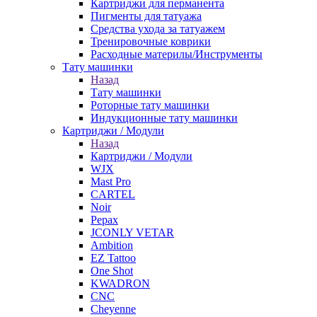
Картриджи для перманента
Пигменты для татуажа
Средства ухода за татуажем
Тренировочные коврики
Расходные материлы/Инструменты
Тату машинки
Назад
Тату машинки
Роторные тату машинки
Индукционные тату машинки
Картриджи / Модули
Назад
Картриджи / Модули
WJX
Mast Pro
CARTEL
Noir
Pepax
JCONLY VETAR
Ambition
EZ Tattoo
One Shot
KWADRON
CNC
Cheyenne