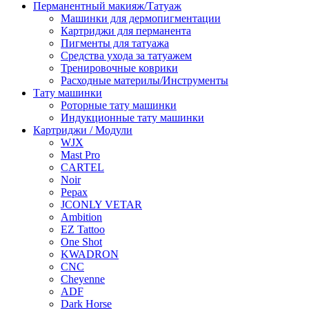
Перманентный макияж/Татуаж
Машинки для дермопигментации
Картриджи для перманента
Пигменты для татуажа
Средства ухода за татуажем
Тренировочные коврики
Расходные материлы/Инструменты
Тату машинки
Роторные тату машинки
Индукционные тату машинки
Картриджи / Модули
WJX
Mast Pro
CARTEL
Noir
Pepax
JCONLY VETAR
Ambition
EZ Tattoo
One Shot
KWADRON
CNC
Cheyenne
ADF
Dark Horse