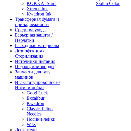
KOKKAI Sumi
Skillin Color
Xtreme Ink
Kwadron Ink
Трансферная бумага и
принадлежности
Средства ухода
Барьерная защита /
Перчатки
Расходные материалы
Дезинфекция /
Стерилизация
Источники питания
Педали, клипкорды
Запчасти для тату
машинок
Иглы татуировочные /
Носики-лейки
Good Luck
Excalibur
Kwadron
Classic Tattoo
Needles
Носики-лейки
WJX
Держатели