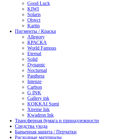
Good Luck
KIWI
Solaris
Object
Kartin
Пигменты / Краска
Allegory
КРАСКА
World Famous
Eternal
Solid
Dynamic
Nocturnal
Panthera
Intenze
Carbon
G INK
Gallery ink
KOKKAI Sumi
Xtreme Ink
Kwadron Ink
Трансферная бумага и принадлежности
Средства ухода
Барьерная защита / Перчатки
Расходные материалы