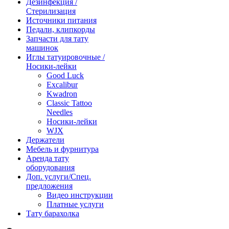
Дезинфекция /
Стерилизация
Источники питания
Педали, клипкорды
Запчасти для тату
машинок
Иглы татуировочные /
Носики-лейки
Good Luck
Excalibur
Kwadron
Classic Tattoo
Needles
Носики-лейки
WJX
Держатели
Мебель и фурнитура
Аренда тату
оборудования
Доп. услуги/Спец.
предложения
Видео инструкции
Платные услуги
Тату барахолка