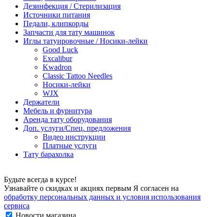
Дезинфекция / Стерилизация
Источники питания
Педали, клипкорды
Запчасти для тату машинок
Иглы татуировочные / Носики-лейки
Good Luck
Excalibur
Kwadron
Classic Tattoo Needles
Носики-лейки
WJX
Держатели
Мебель и фурнитура
Аренда тату оборудования
Доп. услуги/Спец. предложения
Видео инструкции
Платные услуги
Тату барахолка
Будьте всегда в курсе!
Узнавайте о скидках и акциях первым Я согласен на
обработку персональных данных и условия использования
сервиса
Новости магазина