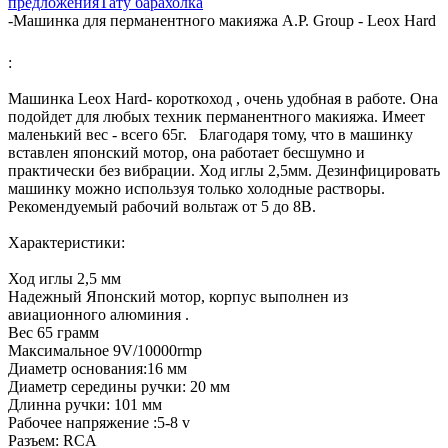
предложения
Тату барахолка
-
Машинка для перманентного макияжа A.P. Group - Leox Hard
:
Машинка Leox Hard- короткоход , очень удобная в работе. Она
подойдет для любых техник перманентного макияжа. Имеет
маленький вес - всего 65г. Благодаря тому, что в машинку
вставлен японский мотор, она работает бесшумно и
практически без вибрации. Ход иглы 2,5мм. Дезинфицировать
машинку можно используя только холодные растворы.
Рекомендуемый рабочий вольтаж от 5 до 8В.
Характеристики:
Ход иглы 2,5 мм
Надежный Японский мотор, корпус выполнен из
авиационного алюминия .
Вес 65 грамм
Максимальное 9V/10000rmp
Диаметр основания:16 мм
Диаметр середины ручки: 20 мм
Длинна ручки: 101 мм
Рабочее напряжение :5-8 v
Разъем: RCA