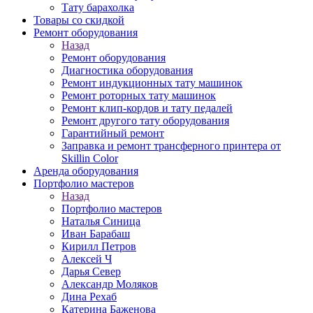
Тату барахолка
Товары со скидкой
Ремонт оборудования
Назад
Ремонт оборудования
Диагностика оборудования
Ремонт индукционных тату машинок
Ремонт роторных тату машинок
Ремонт клип-кордов и тату педалей
Ремонт другого тату оборудования
Гарантийный ремонт
Заправка и ремонт трансферного принтера от
Skillin Color
Аренда оборудования
Портфолио мастеров
Назад
Портфолио мастеров
Наталья Синица
Иван Барабаш
Кирилл Петров
Алексей Ч
Дарья Север
Александр Моляков
Дина Рехаб
Катерина Баженова