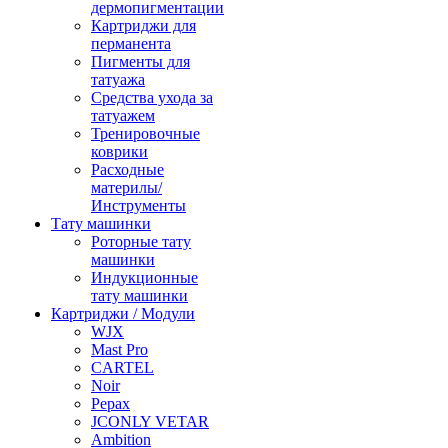
дермопигментации
Картриджи для
перманента
Пигменты для
татуажа
Средства ухода за
татуажем
Тренировочные
коврики
Расходные
материлы/
Инструменты
Тату машинки
Роторные тату
машинки
Индукционные
тату машинки
Картриджи / Модули
WJX
Mast Pro
CARTEL
Noir
Pepax
JCONLY VETAR
Ambition