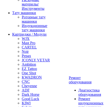
материлы/
Инструменты
Тату машинки
Роторные тату
машинки
Индукционные
тату машинки
Картриджи / Модули
WJX
Mast Pro
CARTEL
Noir
Pepax
JCONLY VETAR
Ambition
EZ Tattoo
One Shot
KWADRON
Ремонт
CNC
оборудования
Cheyenne
ADF
Диагностика
Dark Horse
оборудования
Good Luck
Ремонт
KIWI
индукционных