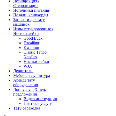
Дезинфекция /
Стерилизация
Источники питания
Педали, клипкорды
Запчасти для тату
машинок
Иглы татуировочные /
Носики-лейки
Good Luck
Excalibur
Kwadron
Classic Tattoo
Needles
Носики-лейки
WJX
Держатели
Мебель и фурнитура
Аренда тату
оборудования
Доп. услуги/Спец.
предложения
Видео инструкции
Платные услуги
Тату барахолка