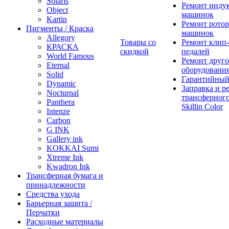
Solaris
Ремонт инду
Object
машинок
Kartin
Ремонт ротор
Пигменты / Краска
машинок
Allegory
Товары со
Ремонт клип-
КРАСКА
скидкой
педалей
World Famous
Ремонт друго
Eternal
оборудовани
Solid
Гарантийный
Dynamic
Заправка и р
Nocturnal
трансферного
Panthera
Skillin Color
Intenze
Carbon
G INK
Gallery ink
KOKKAI Sumi
Xtreme Ink
Kwadron Ink
Трансферная бумага и
принадлежности
Средства ухода
Барьерная защита /
Перчатки
Расходные материалы