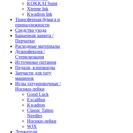
KOKKAI Sumi
Xtreme Ink
Kwadron Ink
Трансферная бумага и
принадлежности
Средства ухода
Барьерная защита /
Перчатки
Расходные материалы
Дезинфекция /
Стерилизация
Источники питания
Педали, клипкорды
Запчасти для тату
машинок
Иглы татуировочные /
Носики-лейки
Good Luck
Excalibur
Kwadron
Classic Tattoo
Needles
Носики-лейки
WJX
Держатели