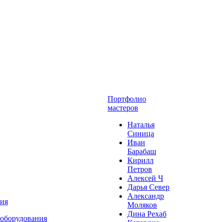
Портфолио
мастеров
Наталья
Синица
Иван
Барабаш
Кирилл
Петров
Алексей Ч
Дарья Север
Александр
ния
Моляков
Дина Рехаб
 оборудования