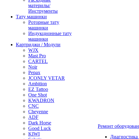
материлы/
Инструменты
Тату машинки
Роторные тату
машинки
Индукционные тату
машинки
Картриджи / Модули
WJX
Mast Pro
CARTEL
Noir
Pepax
JCONLY VETAR
Ambition
EZ Tattoo
One Shot
KWADRON
CNC
Cheyenne
ADF
Dark Horse
Ремонт оборудова
Good Luck
KIWI
Диагностика