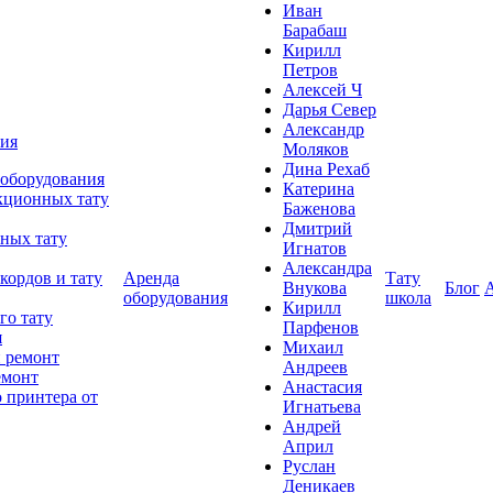
Иван
Барабаш
Кирилл
Петров
Алексей Ч
Дарья Север
Александр
ния
Моляков
Дина Рехаб
 оборудования
Катерина
кционных тату
Баженова
Дмитрий
ных тату
Игнатов
Александра
кордов и тату
Аренда
Тату
Внукова
Блог
оборудования
школа
Кирилл
го тату
Парфенов
я
Михаил
 ремонт
Андреев
емонт
Анастасия
 принтера от
Игнатьева
Андрей
Април
Руслан
Деникаев