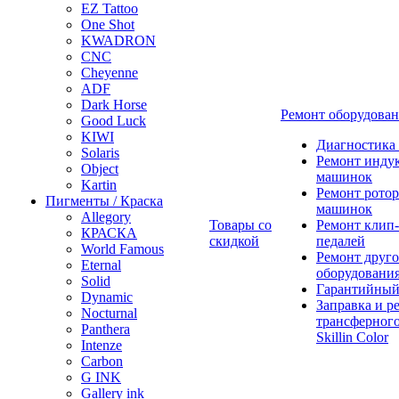
EZ Tattoo
One Shot
KWADRON
CNC
Cheyenne
ADF
Dark Horse
Ремонт оборудова
Good Luck
KIWI
Диагностика
Solaris
Ремонт инду
Object
машинок
Kartin
Ремонт ротор
Пигменты / Краска
машинок
Allegory
Товары со
Ремонт клип-
КРАСКА
скидкой
педалей
World Famous
Ремонт друго
Eternal
оборудовани
Solid
Гарантийный
Dynamic
Заправка и р
Nocturnal
трансферного
Panthera
Skillin Color
Intenze
Carbon
G INK
Gallery ink