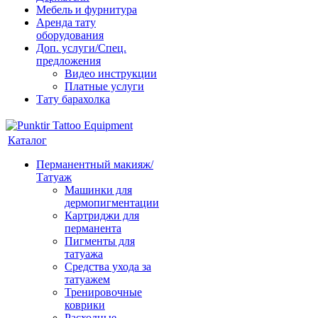
Мебель и фурнитура
Аренда тату
оборудования
Доп. услуги/Спец.
предложения
Видео инструкции
Платные услуги
Тату барахолка
Каталог
Перманентный макияж/
Татуаж
Машинки для
дермопигментации
Картриджи для
перманента
Пигменты для
татуажа
Средства ухода за
татуажем
Тренировочные
коврики
Расходные