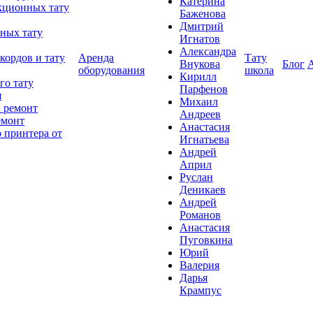
Катерина
кционных тату
Баженова
Дмитрий
ных тату
Игнатов
Александра
кордов и тату
Аренда
Тату
Внукова
Блог
оборудования
школа
Кирилл
го тату
Парфенов
я
Михаил
 ремонт
Андреев
емонт
Анастасия
 принтера от
Игнатьева
Андрей
Април
Руслан
Деникаев
Андрей
Романов
Анастасия
Пуговкина
Юрий
Валерия
Дарья
Крампус