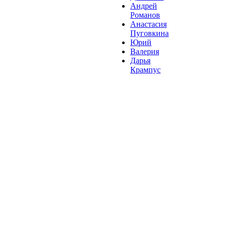
Андрей
Романов
Анастасия
Пуговкина
Юрий
Валерия
Дарья
Крампус