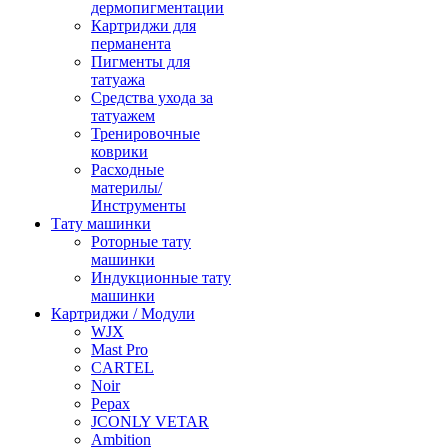
дермопигментации
Картриджи для
перманента
Пигменты для
татуажа
Средства ухода за
татуажем
Тренировочные
коврики
Расходные
материлы/
Инструменты
Тату машинки
Роторные тату
машинки
Индукционные тату
машинки
Картриджи / Модули
WJX
Mast Pro
CARTEL
Noir
Pepax
JCONLY VETAR
Ambition