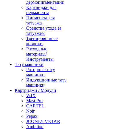
дермопигментации
Картриджи для
перманента
Пигменты для
татуажа
Средства ухода за
татуажем
Тренировочные
коврики
Расходные
материлы/
Инструменты
Тату машинки
Роторные тату
машинки
Индукционные тату
машинки
Картриджи / Модули
WJX
Mast Pro
CARTEL
Noir
Pepax
JCONLY VETAR
Ambition