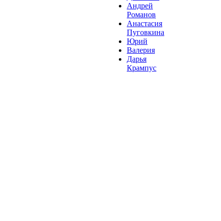
Андрей
Романов
Анастасия
Пуговкина
Юрий
Валерия
Дарья
Крампус