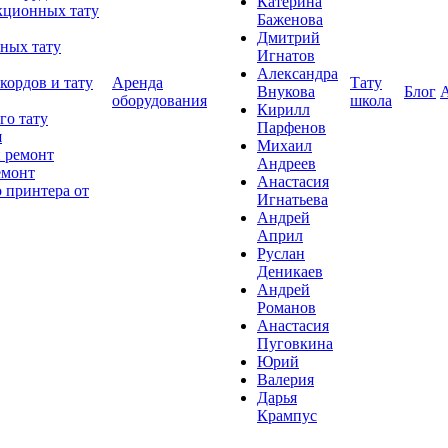
Катерина
кционных тату
Баженова
Дмитрий
ных тату
Игнатов
Александра
кордов и тату
Аренда
Тату
Внукова
Блог
оборудования
школа
Кирилл
го тату
Парфенов
я
Михаил
 ремонт
Андреев
емонт
Анастасия
 принтера от
Игнатьева
Андрей
Април
Руслан
Деникаев
Андрей
Романов
Анастасия
Пуговкина
Юрий
Валерия
Дарья
Крампус