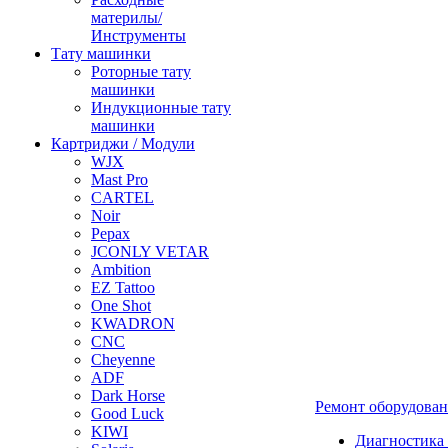
материлы/
Инструменты
Тату машинки
Роторные тату
машинки
Индукционные тату
машинки
Картриджи / Модули
WJX
Mast Pro
CARTEL
Noir
Pepax
JCONLY VETAR
Ambition
EZ Tattoo
One Shot
KWADRON
CNC
Cheyenne
ADF
Dark Horse
Ремонт оборудова
Good Luck
KIWI
Диагностика