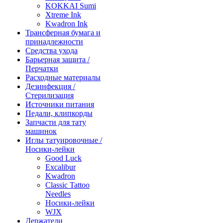
KOKKAI Sumi
Xtreme Ink
Kwadron Ink
Трансферная бумага и
принадлежности
Средства ухода
Барьерная защита /
Перчатки
Расходные материалы
Дезинфекция /
Стерилизация
Источники питания
Педали, клипкорды
Запчасти для тату
машинок
Иглы татуировочные /
Носики-лейки
Good Luck
Excalibur
Kwadron
Classic Tattoo
Needles
Носики-лейки
WJX
Держатели