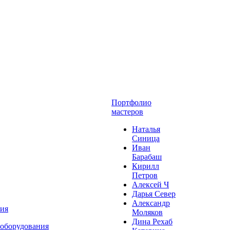
Портфолио
мастеров
Наталья
Синица
Иван
Барабаш
Кирилл
Петров
Алексей Ч
Дарья Север
Александр
ния
Моляков
Дина Рехаб
 оборудования