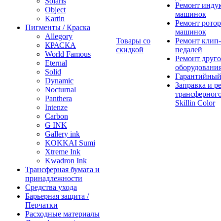
Solaris
Ремонт инду
Object
машинок
Kartin
Ремонт ротор
Пигменты / Краска
машинок
Allegory
Товары со
Ремонт клип-
КРАСКА
скидкой
педалей
World Famous
Ремонт друго
Eternal
оборудовани
Solid
Гарантийный
Dynamic
Заправка и р
Nocturnal
трансферного
Panthera
Skillin Color
Intenze
Carbon
G INK
Gallery ink
KOKKAI Sumi
Xtreme Ink
Kwadron Ink
Трансферная бумага и
принадлежности
Средства ухода
Барьерная защита /
Перчатки
Расходные материалы