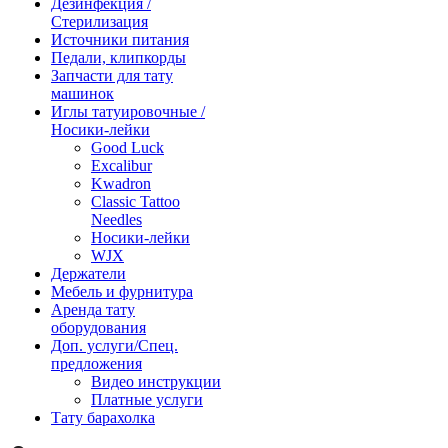
Дезинфекция /
Стерилизация
Источники питания
Педали, клипкорды
Запчасти для тату
машинок
Иглы татуировочные /
Носики-лейки
Good Luck
Excalibur
Kwadron
Classic Tattoo
Needles
Носики-лейки
WJX
Держатели
Мебель и фурнитура
Аренда тату
оборудования
Доп. услуги/Спец.
предложения
Видео инструкции
Платные услуги
Тату барахолка