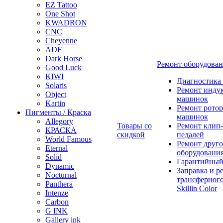
EZ Tattoo
One Shot
KWADRON
CNC
Cheyenne
ADF
Dark Horse
Ремонт оборудова
Good Luck
KIWI
Диагностика
Solaris
Ремонт инду
Object
машинок
Kartin
Ремонт ротор
Пигменты / Краска
машинок
Allegory
Товары со
Ремонт клип-
КРАСКА
скидкой
педалей
World Famous
Ремонт друго
Eternal
оборудовани
Solid
Гарантийный
Dynamic
Заправка и р
Nocturnal
трансферного
Panthera
Skillin Color
Intenze
Carbon
G INK
Gallery ink