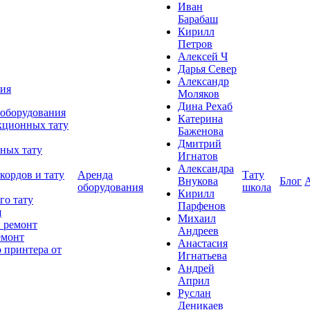
Иван
Барабаш
Кирилл
Петров
Алексей Ч
Дарья Север
Александр
ния
Моляков
Дина Рехаб
 оборудования
Катерина
кционных тату
Баженова
Дмитрий
ных тату
Игнатов
Александра
кордов и тату
Аренда
Тату
Внукова
Блог
оборудования
школа
Кирилл
го тату
Парфенов
я
Михаил
 ремонт
Андреев
емонт
Анастасия
 принтера от
Игнатьева
Андрей
Април
Руслан
Деникаев