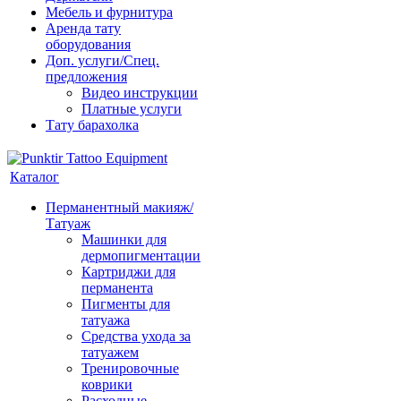
Мебель и фурнитура
Аренда тату
оборудования
Доп. услуги/Спец.
предложения
Видео инструкции
Платные услуги
Тату барахолка
Каталог
Перманентный макияж/
Татуаж
Машинки для
дермопигментации
Картриджи для
перманента
Пигменты для
татуажа
Средства ухода за
татуажем
Тренировочные
коврики
Расходные