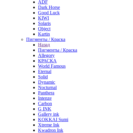
ADF
Dark Horse
Good Luck
KIWI
Solaris
Object
Kartin
Пигменты / Краска
Назад
Пигменты / Краска
Allegory
КРАСКА
World Famous
Eternal
Solid
Dynamic
Nocturnal
Panthera
Intenze
Carbon
G INK
Gallery ink
KOKKAI Sumi
Xtreme Ink
Kwadron Ink