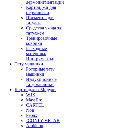
дермопигментации
Картриджи для
перманента
Пигменты для
татуажа
Средства ухода за
татуажем
Тренировочные
коврики
Расходные
материлы/
Инструменты
Тату машинки
Роторные тату
машинки
Индукционные
тату машинки
Картриджи / Модули
WJX
Mast Pro
CARTEL
Noir
Pepax
JCONLY VETAR
Ambition