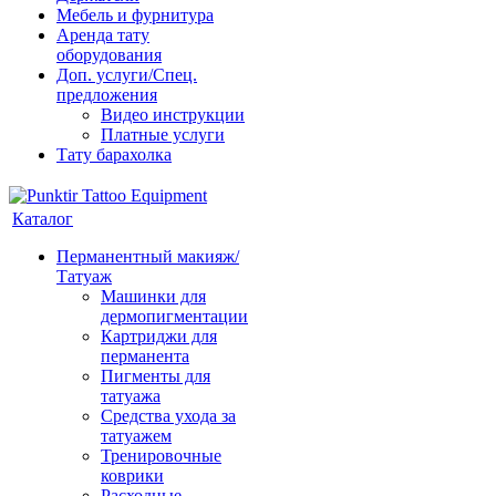
Мебель и фурнитура
Аренда тату
оборудования
Доп. услуги/Спец.
предложения
Видео инструкции
Платные услуги
Тату барахолка
Каталог
Перманентный макияж/
Татуаж
Машинки для
дермопигментации
Картриджи для
перманента
Пигменты для
татуажа
Средства ухода за
татуажем
Тренировочные
коврики
Расходные