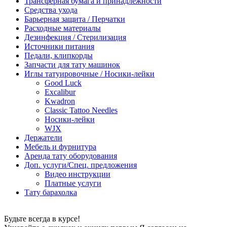
Трансферная бумага и принадлежности
Средства ухода
Барьерная защита / Перчатки
Расходные материалы
Дезинфекция / Стерилизация
Источники питания
Педали, клипкорды
Запчасти для тату машинок
Иглы татуировочные / Носики-лейки
Good Luck
Excalibur
Kwadron
Classic Tattoo Needles
Носики-лейки
WJX
Держатели
Мебель и фурнитура
Аренда тату оборудования
Доп. услуги/Спец. предложения
Видео инструкции
Платные услуги
Тату барахолка
Будьте всегда в курсе!