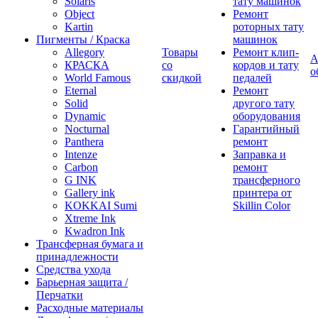
Solaris
тату машинок
Object
Ремонт
Kartin
роторных тату
Пигменты / Краска
машинок
Allegory
Товары
Ремонт клип-
А
КРАСКА
со
кордов и тату
о
World Famous
скидкой
педалей
Eternal
Ремонт
Solid
другого тату
Dynamic
оборудования
Nocturnal
Гарантийный
Panthera
ремонт
Intenze
Заправка и
Carbon
ремонт
G INK
трансферного
Gallery ink
принтера от
KOKKAI Sumi
Skillin Color
Xtreme Ink
Kwadron Ink
Трансферная бумага и
принадлежности
Средства ухода
Барьерная защита /
Перчатки
Расходные материалы