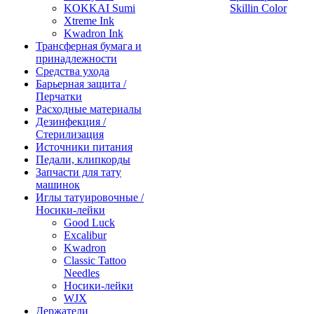
KOKKAI Sumi
Skillin Color
Xtreme Ink
Kwadron Ink
Трансферная бумага и
принадлежности
Средства ухода
Барьерная защита /
Перчатки
Расходные материалы
Дезинфекция /
Стерилизация
Источники питания
Педали, клипкорды
Запчасти для тату
машинок
Иглы татуировочные /
Носики-лейки
Good Luck
Excalibur
Kwadron
Classic Tattoo
Needles
Носики-лейки
WJX
Держатели