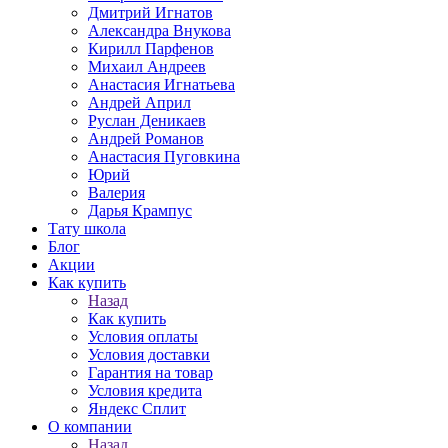
Дмитрий Игнатов
Александра Внукова
Кирилл Парфенов
Михаил Андреев
Анастасия Игнатьева
Андрей Април
Руслан Деникаев
Андрей Романов
Анастасия Пуговкина
Юрий
Валерия
Дарья Крампус
Тату школа
Блог
Акции
Как купить
Назад
Как купить
Условия оплаты
Условия доставки
Гарантия на товар
Условия кредита
Яндекс Сплит
О компании
Назад