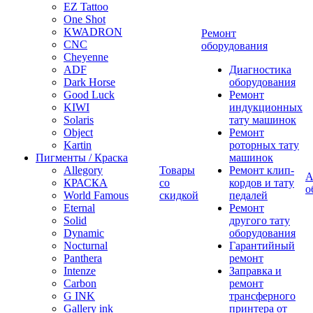
EZ Tattoo
One Shot
KWADRON
Ремонт
CNC
оборудования
Cheyenne
ADF
Диагностика
Dark Horse
оборудования
Good Luck
Ремонт
KIWI
индукционных
Solaris
тату машинок
Object
Ремонт
Kartin
роторных тату
Пигменты / Краска
машинок
Allegory
Товары
Ремонт клип-
А
КРАСКА
со
кордов и тату
о
World Famous
скидкой
педалей
Eternal
Ремонт
Solid
другого тату
Dynamic
оборудования
Nocturnal
Гарантийный
Panthera
ремонт
Intenze
Заправка и
Carbon
ремонт
G INK
трансферного
Gallery ink
принтера от