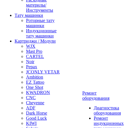
материлы/
Инструменты
Тату машинки
Роторные тату
машинки
Индукционные
тату машинки
Картриджи / Модули
WJX
Mast Pro
CARTEL
Noir
Pepax
JCONLY VETAR
Ambition
EZ Tattoo
One Shot
KWADRON
Ремонт
CNC
оборудования
Cheyenne
ADF
Диагностика
Dark Horse
оборудования
Good Luck
Ремонт
KIWI
индукционных