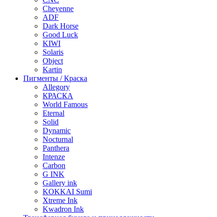
Cheyenne
ADF
Dark Horse
Good Luck
KIWI
Solaris
Object
Kartin
Пигменты / Краска
Allegory
КРАСКА
World Famous
Eternal
Solid
Dynamic
Nocturnal
Panthera
Intenze
Carbon
G INK
Gallery ink
KOKKAI Sumi
Xtreme Ink
Kwadron Ink