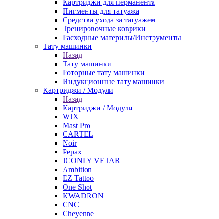
Картриджи для перманента
Пигменты для татуажа
Средства ухода за татуажем
Тренировочные коврики
Расходные материлы/Инструменты
Тату машинки
Назад
Тату машинки
Роторные тату машинки
Индукционные тату машинки
Картриджи / Модули
Назад
Картриджи / Модули
WJX
Mast Pro
CARTEL
Noir
Pepax
JCONLY VETAR
Ambition
EZ Tattoo
One Shot
KWADRON
CNC
Cheyenne