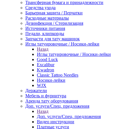
Трансферная бумага и принадлежности
Средства ухода
Барьерная защита / Перчатки
Расходные материалы
Дезинфекция / Стерилизация
Источники питания
Педали, клипкорды
Запчасти для тату машинок
Иглы татуировочные / Носики-лейки
Назад
Иглы татуировочные / Носики-лейки
Good Luck
Excalibur
Kwadron
Classic Tattoo Needles
Носики-лейки
WJX
Держатели
Мебель и фурнитура
Аренда тату оборудования
Доп. услуги/Спец. предложения
Назад
Доп. услуги/Спец. предложения
Видео инструкции
Платные услуги