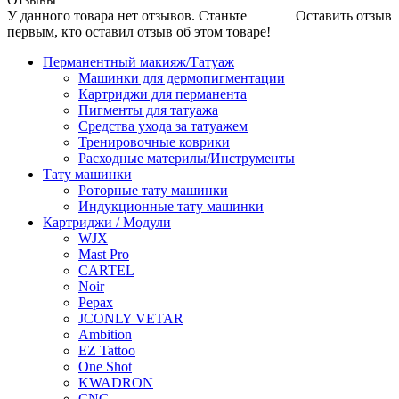
У данного товара нет отзывов. Станьте
Оставить отзыв
первым, кто оставил отзыв об этом товаре!
Перманентный макияж/Татуаж
Машинки для дермопигментации
Картриджи для перманента
Пигменты для татуажа
Средства ухода за татуажем
Тренировочные коврики
Расходные материлы/Инструменты
Тату машинки
Роторные тату машинки
Индукционные тату машинки
Картриджи / Модули
WJX
Mast Pro
CARTEL
Noir
Pepax
JCONLY VETAR
Ambition
EZ Tattoo
One Shot
KWADRON
CNC