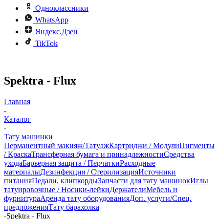
Одноклассники
WhatsApp
Яндекс.Дзен
TikTok
Spektra - Flux
Главная
-
Каталог
-
Тату машинки
Перманентный макияж/Татуаж
Картриджи / Модули
Пигменты
/ Краска
Трансферная бумага и принадлежности
Средства
ухода
Барьерная защита / Перчатки
Расходные
материалы
Дезинфекция / Стерилизация
Источники
питания
Педали, клипкорды
Запчасти для тату машинок
Иглы
татуировочные / Носики-лейки
Держатели
Мебель и
фурнитура
Аренда тату оборудования
Доп. услуги/Спец.
предложения
Тату барахолка
-
Spektra - Flux