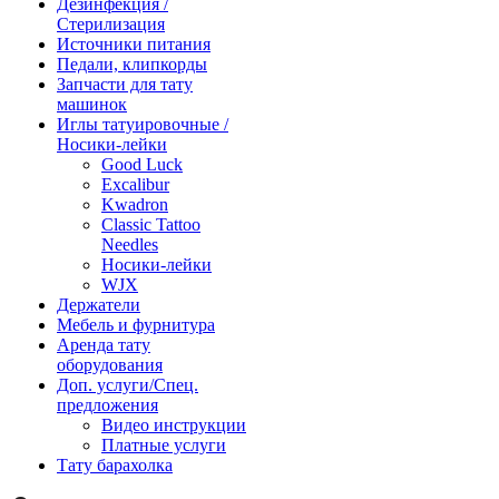
Дезинфекция /
Стерилизация
Источники питания
Педали, клипкорды
Запчасти для тату
машинок
Иглы татуировочные /
Носики-лейки
Good Luck
Excalibur
Kwadron
Classic Tattoo
Needles
Носики-лейки
WJX
Держатели
Мебель и фурнитура
Аренда тату
оборудования
Доп. услуги/Спец.
предложения
Видео инструкции
Платные услуги
Тату барахолка