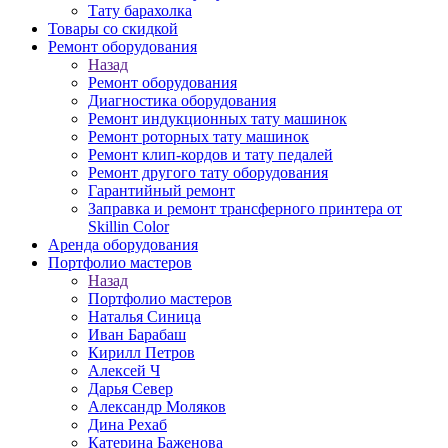
Тату барахолка
Товары со скидкой
Ремонт оборудования
Назад
Ремонт оборудования
Диагностика оборудования
Ремонт индукционных тату машинок
Ремонт роторных тату машинок
Ремонт клип-кордов и тату педалей
Ремонт другого тату оборудования
Гарантийный ремонт
Заправка и ремонт трансферного принтера от
Skillin Color
Аренда оборудования
Портфолио мастеров
Назад
Портфолио мастеров
Наталья Синица
Иван Барабаш
Кирилл Петров
Алексей Ч
Дарья Север
Александр Моляков
Дина Рехаб
Катерина Баженова