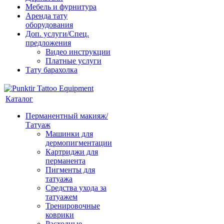
Мебель и фурнитура
Аренда тату
оборудования
Доп. услуги/Спец.
предложения
Видео инструкции
Платные услуги
Тату барахолка
Каталог
Перманентный макияж/
Татуаж
Машинки для
дермопигментации
Картриджи для
перманента
Пигменты для
татуажа
Средства ухода за
татуажем
Тренировочные
коврики
Расходные