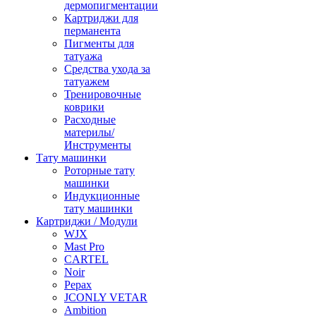
дермопигментации
Картриджи для
перманента
Пигменты для
татуажа
Средства ухода за
татуажем
Тренировочные
коврики
Расходные
материлы/
Инструменты
Тату машинки
Роторные тату
машинки
Индукционные
тату машинки
Картриджи / Модули
WJX
Mast Pro
CARTEL
Noir
Pepax
JCONLY VETAR
Ambition