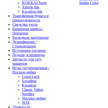
KOKKAI Sumi
Skillin Color
Xtreme Ink
Kwadron Ink
Трансферная бумага и
принадлежности
Средства ухода
Барьерная защита /
Перчатки
Расходные материалы
Дезинфекция /
Стерилизация
Источники питания
Педали, клипкорды
Запчасти для тату
машинок
Иглы татуировочные /
Носики-лейки
Good Luck
Excalibur
Kwadron
Classic Tattoo
Needles
Носики-лейки
WJX
Держатели