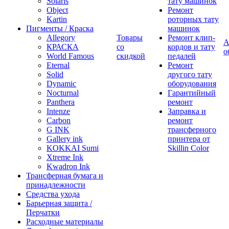
Solaris
тату машинок
Object
Ремонт
Kartin
роторных тату
Пигменты / Краска
машинок
Allegory
Товары
Ремонт клип-
А
КРАСКА
со
кордов и тату
о
World Famous
скидкой
педалей
Eternal
Ремонт
Solid
другого тату
Dynamic
оборудования
Nocturnal
Гарантийный
Panthera
ремонт
Intenze
Заправка и
Carbon
ремонт
G INK
трансферного
Gallery ink
принтера от
KOKKAI Sumi
Skillin Color
Xtreme Ink
Kwadron Ink
Трансферная бумага и
принадлежности
Средства ухода
Барьерная защита /
Перчатки
Расходные материалы