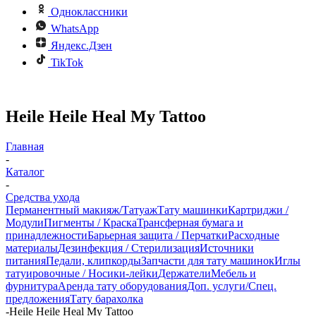
Одноклассники
WhatsApp
Яндекс.Дзен
TikTok
Heile Heile Heal My Tattoo
Главная
-
Каталог
-
Средства ухода
Перманентный макияж/Татуаж
Тату машинки
Картриджи /
Модули
Пигменты / Краска
Трансферная бумага и
принадлежности
Барьерная защита / Перчатки
Расходные
материалы
Дезинфекция / Стерилизация
Источники
питания
Педали, клипкорды
Запчасти для тату машинок
Иглы
татуировочные / Носики-лейки
Держатели
Мебель и
фурнитура
Аренда тату оборудования
Доп. услуги/Спец.
предложения
Тату барахолка
-
Heile Heile Heal My Tattoo