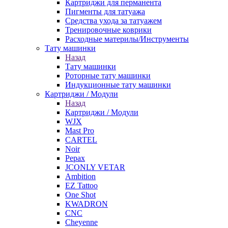
Картриджи для перманента
Пигменты для татуажа
Средства ухода за татуажем
Тренировочные коврики
Расходные материлы/Инструменты
Тату машинки
Назад
Тату машинки
Роторные тату машинки
Индукционные тату машинки
Картриджи / Модули
Назад
Картриджи / Модули
WJX
Mast Pro
CARTEL
Noir
Pepax
JCONLY VETAR
Ambition
EZ Tattoo
One Shot
KWADRON
CNC
Cheyenne