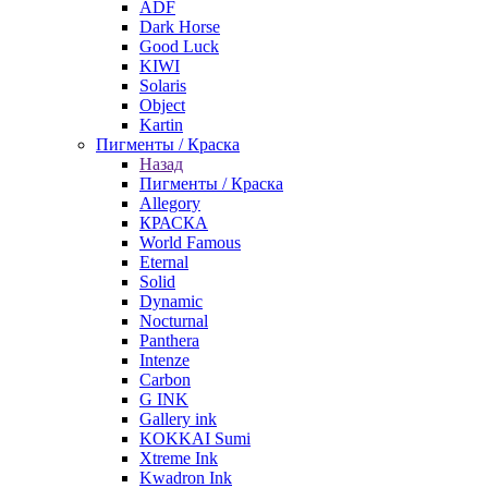
ADF
Dark Horse
Good Luck
KIWI
Solaris
Object
Kartin
Пигменты / Краска
Назад
Пигменты / Краска
Allegory
КРАСКА
World Famous
Eternal
Solid
Dynamic
Nocturnal
Panthera
Intenze
Carbon
G INK
Gallery ink
KOKKAI Sumi
Xtreme Ink
Kwadron Ink