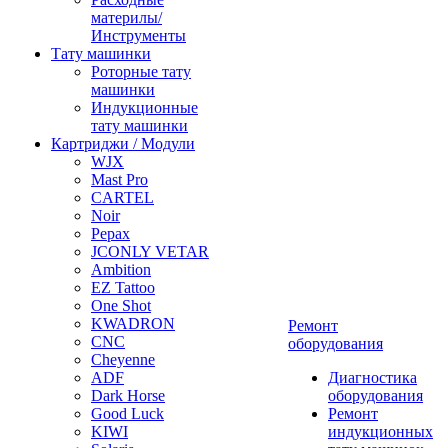
материлы/
Инструменты
Тату машинки
Роторные тату
машинки
Индукционные
тату машинки
Картриджи / Модули
WJX
Mast Pro
CARTEL
Noir
Pepax
JCONLY VETAR
Ambition
EZ Tattoo
One Shot
KWADRON
Ремонт
CNC
оборудования
Cheyenne
ADF
Диагностика
Dark Horse
оборудования
Good Luck
Ремонт
KIWI
индукционных