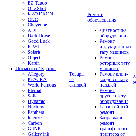
EZ Tattoo
One Shot
KWADRON
Ремонт
CNC
оборудования
Cheyenne
ADF
Диагностика
Dark Horse
оборудования
Good Luck
Ремонт
KIWI
индукционных
Solaris
тату машинок
Object
Ремонт
Kartin
роторных тату
Пигменты / Краска
машинок
Allegory
Товары
Ремонт клип-
А
КРАСКА
со
кордов и тату
о
World Famous
скидкой
педалей
Eternal
Ремонт
Solid
другого тату
Dynamic
оборудования
Nocturnal
Гарантийный
Panthera
ремонт
Intenze
Заправка и
Carbon
ремонт
G INK
трансферного
Gallery ink
принтера от