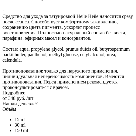
:
Средство для ухода за татуировкой Heile Heile наносится сразу
после сеанса. Способствует комфортному заживлению,
сохранению цвета пигмента, ускоряет процесс
восстановления. Полностью натуральный состав без воска,
парафина, эфирных масел и консервантов.
Состав: aqua, propylene glycol, prunus duicis oil, butyrospermum
parkii butter, panthenol, methyl glucose, cetyl alcohol, urea,
calendula.
Противопоказания: только для наружного применения,
индивидуальная непереносимость компонентов. Имеются
противопоказания. Перед применением рекомендуется
проконсультироваться с врачом.
Подробнее
от
348 руб.
/шт
Нашли дешевле?
Объём
15 ml
30 ml
150 ml