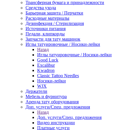
Трансферная бумага и принадлежности
Средства ухода
Барьерная защита / Перчатки
Расходные материалы
Дезинфекция / Стерилизация
Источники питания
Педали, клипкорды
Запчасти для тату машинок
Иглы татуировочные / Носики-лейки
Назад
Иглы татуировочные / Носики-лейки
Good Luck
Excalibur
Kwadron
Classic Tattoo Needles
Носики-лейки
WJX
Держатели
Мебель и фурнитура
Аренда тату оборудования
Доп. услуги/Спец. предложения
Назад
Доп. услуги/Спец. предложения
Видео инструкции
Платные услуги