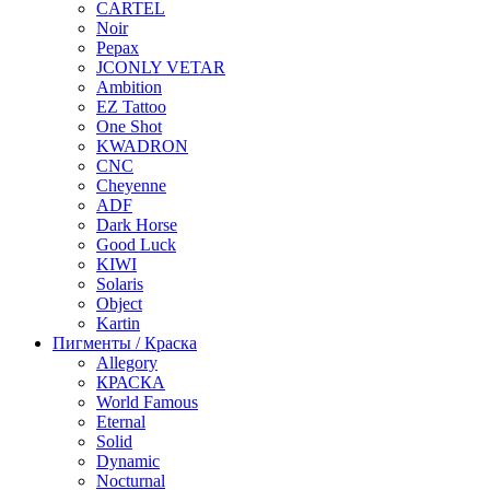
CARTEL
Noir
Pepax
JCONLY VETAR
Ambition
EZ Tattoo
One Shot
KWADRON
CNC
Cheyenne
ADF
Dark Horse
Good Luck
KIWI
Solaris
Object
Kartin
Пигменты / Краска
Allegory
КРАСКА
World Famous
Eternal
Solid
Dynamic
Nocturnal