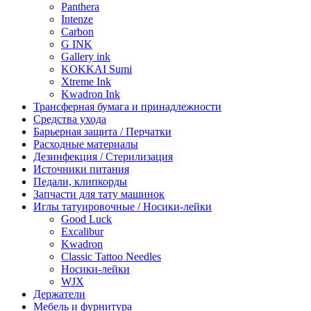
Panthera
Intenze
Carbon
G INK
Gallery ink
KOKKAI Sumi
Xtreme Ink
Kwadron Ink
Трансферная бумага и принадлежности
Средства ухода
Барьерная защита / Перчатки
Расходные материалы
Дезинфекция / Стерилизация
Источники питания
Педали, клипкорды
Запчасти для тату машинок
Иглы татуировочные / Носики-лейки
Good Luck
Excalibur
Kwadron
Classic Tattoo Needles
Носики-лейки
WJX
Держатели
Мебель и фурнитура