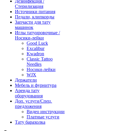
Дезинфекция /
Стерилизация
Источники питания
Педали, клипкорды
Запчасти для тату
машинок
Иглы татуировочные /
Носики-лейки
Good Luck
Excalibur
Kwadron
Classic Tattoo
Needles
Носики-лейки
WJX
Держатели
Мебель и фурнитура
Аренда тату
оборудования
Доп. услуги/Спец.
предложения
Видео инструкции
Платные услуги
Тату барахолка