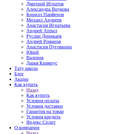
Дмитрий Игнатов
Александра Внукова
Кирилл Парфенов
Михаил Андреев
Анастасия Игнатьева
Андрей Април
Руслан Деникаев
Андрей Романов
Анастасия Пуговкина
Юрий
Валерия
Дарья Крампус
Тату школа
Блог
Акции
Как купить
Назад
Как купить
Условия оплаты
Условия доставки
Гарантия на товар
Условия кредита
Яндекс Сплит
О компании
Назад