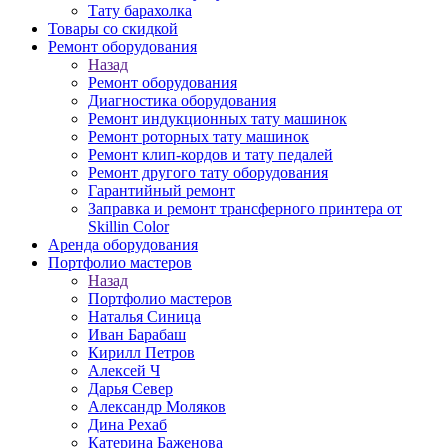
Тату барахолка
Товары со скидкой
Ремонт оборудования
Назад
Ремонт оборудования
Диагностика оборудования
Ремонт индукционных тату машинок
Ремонт роторных тату машинок
Ремонт клип-кордов и тату педалей
Ремонт другого тату оборудования
Гарантийный ремонт
Заправка и ремонт трансферного принтера от
Skillin Color
Аренда оборудования
Портфолио мастеров
Назад
Портфолио мастеров
Наталья Синица
Иван Барабаш
Кирилл Петров
Алексей Ч
Дарья Север
Александр Моляков
Дина Рехаб
Катерина Баженова