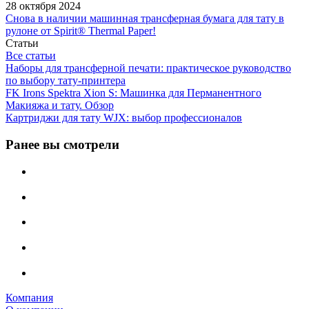
28 октября 2024
Снова в наличии машинная трансферная бумага для тату в
рулоне от Spirit® Thermal Paper!
Статьи
Все статьи
Наборы для трансферной печати: практическое руководство
по выбору тату‑принтера
FK Irons Spektra Xion S: Машинка для Перманентного
Макияжа и тату. Обзор
Картриджи для тату WJX: выбор профессионалов
Ранее вы смотрели
Компания