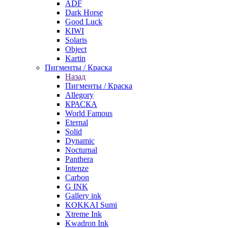
ADF
Dark Horse
Good Luck
KIWI
Solaris
Object
Kartin
Пигменты / Краска
Назад
Пигменты / Краска
Allegory
КРАСКА
World Famous
Eternal
Solid
Dynamic
Nocturnal
Panthera
Intenze
Carbon
G INK
Gallery ink
KOKKAI Sumi
Xtreme Ink
Kwadron Ink