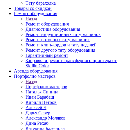
Тату барахолка
Товары со скидкой
Ремонт оборудования
Назад
Ремонт оборудования
Диагностика оборудования
Ремонт индукционных тату машинок
Ремонт роторных тату машинок
Ремонт клип-кордов и тату педалей
Ремонт другого тату оборудования
Гарантийный ремонт
Заправка и ремонт трансферного принтера от
Skillin Color
Аренда оборудования
Портфолио мастеров
Назад
Портфолио мастеров
Наталья Синица
Иван Барабаш
Кирилл Петров
Алексей Ч
Дарья Север
Александр Моляков
Дина Рехаб
Катерина Баженова