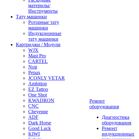
материлы/
Инструменты
Тату машинки
Роторные тату
машинки
Индукционные
тату машинки
Картриджи / Модули
WJX
Mast Pro
CARTEL
Noir
Pepax
JCONLY VETAR
Ambition
EZ Tattoo
One Shot
KWADRON
Ремонт
CNC
оборудования
Cheyenne
ADF
Диагностика
Dark Horse
оборудования
Good Luck
Ремонт
KIWI
индукционных