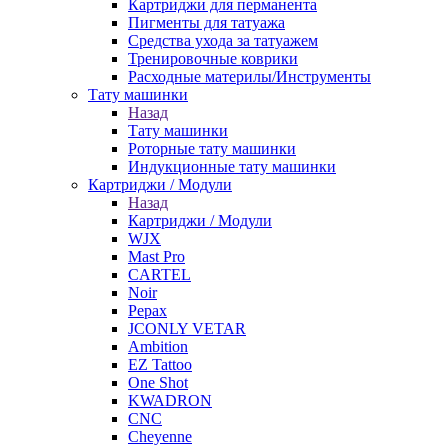
Картриджи для перманента
Пигменты для татуажа
Средства ухода за татуажем
Тренировочные коврики
Расходные материлы/Инструменты
Тату машинки
Назад
Тату машинки
Роторные тату машинки
Индукционные тату машинки
Картриджи / Модули
Назад
Картриджи / Модули
WJX
Mast Pro
CARTEL
Noir
Pepax
JCONLY VETAR
Ambition
EZ Tattoo
One Shot
KWADRON
CNC
Cheyenne