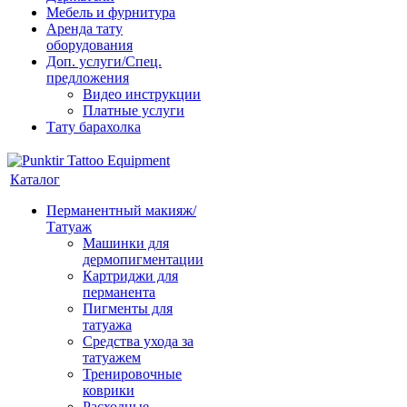
Мебель и фурнитура
Аренда тату
оборудования
Доп. услуги/Спец.
предложения
Видео инструкции
Платные услуги
Тату барахолка
Каталог
Перманентный макияж/
Татуаж
Машинки для
дермопигментации
Картриджи для
перманента
Пигменты для
татуажа
Средства ухода за
татуажем
Тренировочные
коврики
Расходные