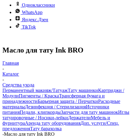
Одноклассники
WhatsApp
Яндекс.Дзен
TikTok
Масло для тату Ink BRO
Главная
-
Каталог
-
Средства ухода
Перманентный макияж/Татуаж
Тату машинки
Картриджи /
Модули
Пигменты / Краска
Трансферная бумага и
принадлежности
Барьерная защита / Перчатки
Расходные
материалы
Дезинфекция / Стерилизация
Источники
питания
Педали, клипкорды
Запчасти для тату машинок
Иглы
татуировочные / Носики-лейки
Держатели
Мебель и
фурнитура
Аренда тату оборудования
Доп. услуги/Спец.
предложения
Тату барахолка
-
Масло для тату Ink BRO