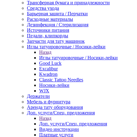
Трансферная бумага и принадлежности
Средства ухода
Барьерная защита / Перчатки
Расходные материалы
Дезинфекция / Стерилизация
Источники питания
Педали, клипкорды
Запчасти для тату машинок
Иглы татуировочные / Носики-лейки
Назад
Иглы татуировочные / Носики-лейки
Good Luck
Excalibur
Kwadron
Classic Tattoo Needles
Носики-лейки
WJX
Держатели
Мебель и фурнитура
Аренда тату оборудования
Доп. услуги/Спец. предложения
Назад
Доп. услуги/Спец. предложения
Видео инструкции
Платные услуги