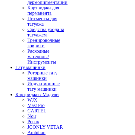
дермопигментации
Картриджи для
перманента
Пигменты для
татуажа
Средства ухода за
татуажем
Тренировочные
коврики
Расходные
материлы/
Инструменты
Тату машинки
Роторные тату
машинки
Индукционные
тату машинки
Картриджи / Модули
WJX
Mast Pro
CARTEL
Noir
Pepax
JCONLY VETAR
Ambition