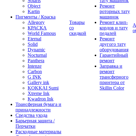
Solaris
тату машинок
Object
Ремонт
Kartin
роторных тату
Пигменты / Краска
машинок
Allegory
Товары
Ремонт клип-
А
КРАСКА
со
кордов и тату
о
World Famous
скидкой
педалей
Eternal
Ремонт
Solid
другого тату
Dynamic
оборудования
Nocturnal
Гарантийный
Panthera
ремонт
Intenze
Заправка и
Carbon
ремонт
G INK
трансферного
Gallery ink
принтера от
KOKKAI Sumi
Skillin Color
Xtreme Ink
Kwadron Ink
Трансферная бумага и
принадлежности
Средства ухода
Барьерная защита /
Перчатки
Расходные материалы