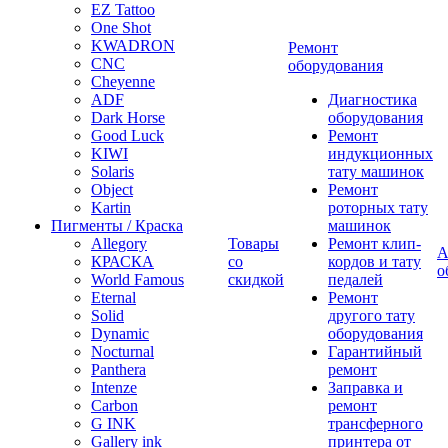
EZ Tattoo
One Shot
KWADRON
Ремонт
CNC
оборудования
Cheyenne
ADF
Диагностика
Dark Horse
оборудования
Good Luck
Ремонт
KIWI
индукционных
Solaris
тату машинок
Object
Ремонт
Kartin
роторных тату
Пигменты / Краска
машинок
Allegory
Товары
Ремонт клип-
А
КРАСКА
со
кордов и тату
о
World Famous
скидкой
педалей
Eternal
Ремонт
Solid
другого тату
Dynamic
оборудования
Nocturnal
Гарантийный
Panthera
ремонт
Intenze
Заправка и
Carbon
ремонт
G INK
трансферного
Gallery ink
принтера от