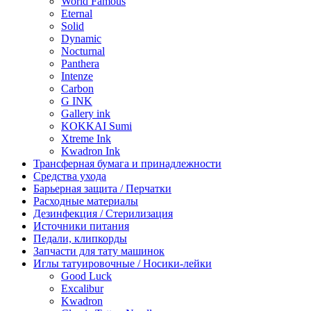
World Famous
Eternal
Solid
Dynamic
Nocturnal
Panthera
Intenze
Carbon
G INK
Gallery ink
KOKKAI Sumi
Xtreme Ink
Kwadron Ink
Трансферная бумага и принадлежности
Средства ухода
Барьерная защита / Перчатки
Расходные материалы
Дезинфекция / Стерилизация
Источники питания
Педали, клипкорды
Запчасти для тату машинок
Иглы татуировочные / Носики-лейки
Good Luck
Excalibur
Kwadron