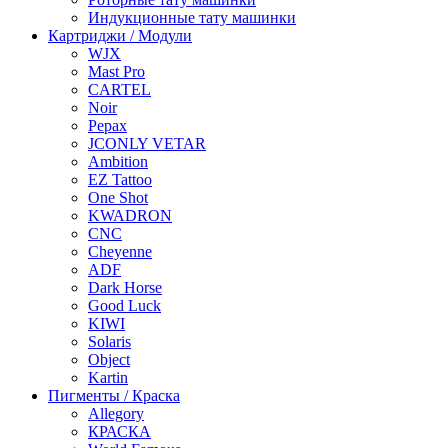
Индукционные тату машинки
Картриджи / Модули
WJX
Mast Pro
CARTEL
Noir
Pepax
JCONLY VETAR
Ambition
EZ Tattoo
One Shot
KWADRON
CNC
Cheyenne
ADF
Dark Horse
Good Luck
KIWI
Solaris
Object
Kartin
Пигменты / Краска
Allegory
КРАСКА