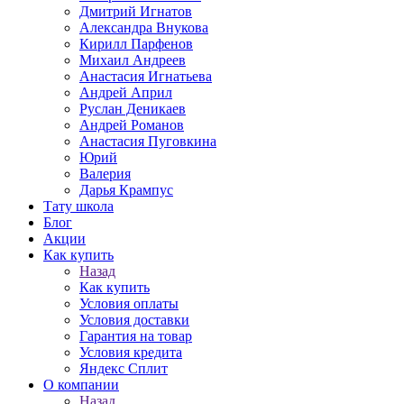
Дмитрий Игнатов
Александра Внукова
Кирилл Парфенов
Михаил Андреев
Анастасия Игнатьева
Андрей Април
Руслан Деникаев
Андрей Романов
Анастасия Пуговкина
Юрий
Валерия
Дарья Крампус
Тату школа
Блог
Акции
Как купить
Назад
Как купить
Условия оплаты
Условия доставки
Гарантия на товар
Условия кредита
Яндекс Сплит
О компании
Назад