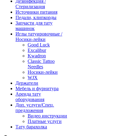
Дезинфекция /
Стерилизация
Источники питания
Педали, клипкорды
Запчасти для тату
машинок
Иглы татуировочные /
Носики-лейки
Good Luck
Excalibur
Kwadron
Classic Tattoo
Needles
Носики-лейки
WJX
Держатели
Мебель и фурнитура
Аренда тату
оборудования
Доп. услуги/Спец.
предложения
Видео инструкции
Платные услуги
Тату барахолка