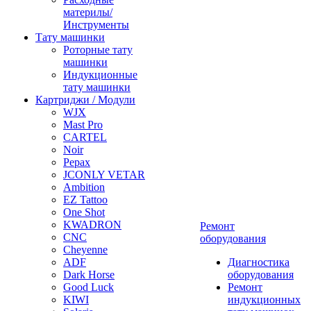
материлы/
Инструменты
Тату машинки
Роторные тату
машинки
Индукционные
тату машинки
Картриджи / Модули
WJX
Mast Pro
CARTEL
Noir
Pepax
JCONLY VETAR
Ambition
EZ Tattoo
One Shot
KWADRON
Ремонт
CNC
оборудования
Cheyenne
ADF
Диагностика
Dark Horse
оборудования
Good Luck
Ремонт
KIWI
индукционных