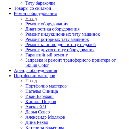
Тату барахолка
Товары со скидкой
Ремонт оборудования
Назад
Ремонт оборудования
Диагностика оборудования
Ремонт индукционных тату машинок
Ремонт роторных тату машинок
Ремонт клип-кордов и тату педалей
Ремонт другого тату оборудования
Гарантийный ремонт
Заправка и ремонт трансферного принтера от
Skillin Color
Аренда оборудования
Портфолио мастеров
Назад
Портфолио мастеров
Наталья Синица
Иван Барабаш
Кирилл Петров
Алексей Ч
Дарья Север
Александр Моляков
Дина Рехаб
Катерина Баженова