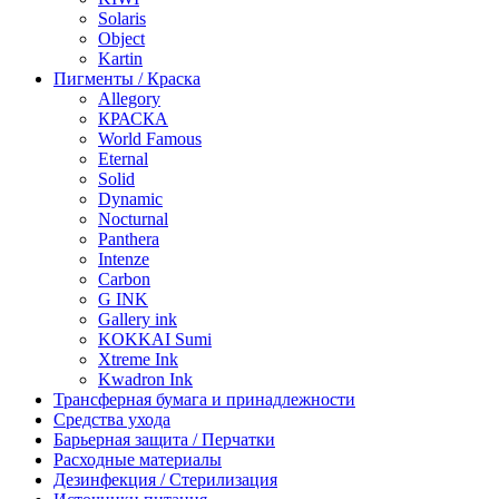
Solaris
Object
Kartin
Пигменты / Краска
Allegory
КРАСКА
World Famous
Eternal
Solid
Dynamic
Nocturnal
Panthera
Intenze
Carbon
G INK
Gallery ink
KOKKAI Sumi
Xtreme Ink
Kwadron Ink
Трансферная бумага и принадлежности
Средства ухода
Барьерная защита / Перчатки
Расходные материалы
Дезинфекция / Стерилизация