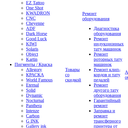
EZ Tattoo
One Shot
KWADRON
Ремонт
CNC
оборудования
Cheyenne
ADF
Диагностика
Dark Horse
оборудования
Good Luck
Ремонт
KIWI
индукционных
Solaris
тату машинок
Object
Ремонт
Kartin
роторных тату
Пигменты / Краска
машинок
Allegory
Товары
Ремонт клип-
А
КРАСКА
со
кордов и тату
о
World Famous
скидкой
педалей
Eternal
Ремонт
Solid
другого тату
Dynamic
оборудования
Nocturnal
Гарантийный
Panthera
ремонт
Intenze
Заправка и
Carbon
ремонт
G INK
трансферного
Gallery ink
принтера от