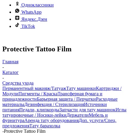
Одноклассники
WhatsApp
Яндекс.Дзен
TikTok
Protective Tattoo Film
Главная
-
Каталог
-
Средства ухода
Перманентный макияж/Татуаж
Тату машинки
Картриджи /
Модули
Пигменты / Краска
Трансферная бумага и
принадлежности
Барьерная защита / Перчатки
Расходные
материалы
Дезинфекция / Стерилизация
Источники
питания
Педали, клипкорды
Запчасти для тату машинок
Иглы
татуировочные / Носики-лейки
Держатели
Мебель и
фурнитура
Аренда тату оборудования
Доп. услуги/Спец.
предложения
Тату барахолка
-
Protective Tattoo Film