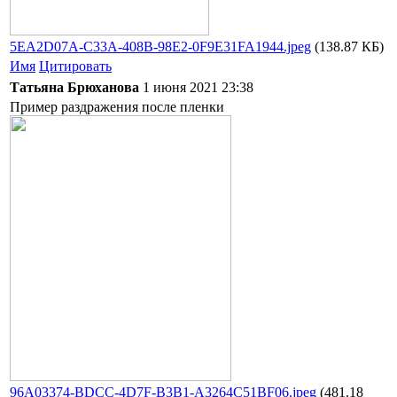
5EA2D07A-C33A-408B-98E2-0F9E31FA1944.jpeg
(138.87 КБ)
Имя
Цитировать
Татьяна Брюханова
1 июня 2021 23:38
Пример раздражения после пленки
96A03374-BDCC-4D7F-B3B1-A3264C51BF06.jpeg
(481.18