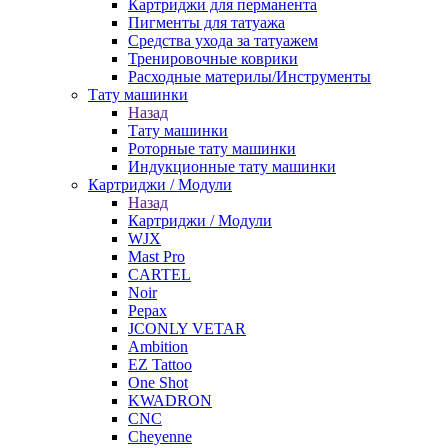
Картриджи для перманента
Пигменты для татуажа
Средства ухода за татуажем
Тренировочные коврики
Расходные материлы/Инструменты
Тату машинки
Назад
Тату машинки
Роторные тату машинки
Индукционные тату машинки
Картриджи / Модули
Назад
Картриджи / Модули
WJX
Mast Pro
CARTEL
Noir
Pepax
JCONLY VETAR
Ambition
EZ Tattoo
One Shot
KWADRON
CNC
Cheyenne