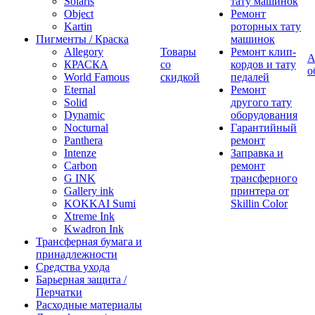
Solaris
тату машинок
Object
Ремонт
Kartin
роторных тату
Пигменты / Краска
машинок
Allegory
Товары
Ремонт клип-
А
КРАСКА
со
кордов и тату
о
World Famous
скидкой
педалей
Eternal
Ремонт
Solid
другого тату
Dynamic
оборудования
Nocturnal
Гарантийный
Panthera
ремонт
Intenze
Заправка и
Carbon
ремонт
G INK
трансферного
Gallery ink
принтера от
KOKKAI Sumi
Skillin Color
Xtreme Ink
Kwadron Ink
Трансферная бумага и
принадлежности
Средства ухода
Барьерная защита /
Перчатки
Расходные материалы