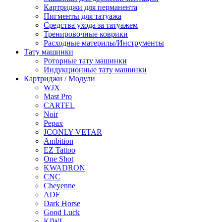
Картриджи для перманента
Пигменты для татуажа
Средства ухода за татуажем
Тренировочные коврики
Расходные материлы/Инструменты
Тату машинки
Роторные тату машинки
Индукционные тату машинки
Картриджи / Модули
WJX
Mast Pro
CARTEL
Noir
Pepax
JCONLY VETAR
Ambition
EZ Tattoo
One Shot
KWADRON
CNC
Cheyenne
ADF
Dark Horse
Good Luck
KIWI