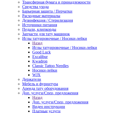
Трансферная бумага и принадлежности
Средства ухода
Барьерная защита / Перчатки
Расходные материалы
Дезинфекция / Стерилизация
Источники питания
Педали, клипкорды
Запчасти для тату машинок
Иглы татуировочные / Носики-лейки
Назад
Иглы татуировочные / Носики-лейки
Good Luck
Excalibur
Kwadron
Classic Tattoo Needles
Носики-лейки
WJX
Держатели
Мебель и фурнитура
Аренда тату оборудования
Доп. услуги/Спец. предложения
Назад
Доп. услуги/Спец. предложения
Видео инструкции
Платные услуги