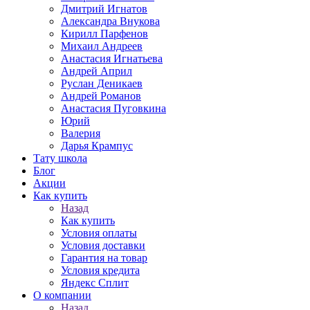
Дмитрий Игнатов
Александра Внукова
Кирилл Парфенов
Михаил Андреев
Анастасия Игнатьева
Андрей Април
Руслан Деникаев
Андрей Романов
Анастасия Пуговкина
Юрий
Валерия
Дарья Крампус
Тату школа
Блог
Акции
Как купить
Назад
Как купить
Условия оплаты
Условия доставки
Гарантия на товар
Условия кредита
Яндекс Сплит
О компании
Назад