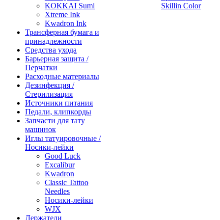
KOKKAI Sumi
Skillin Color
Xtreme Ink
Kwadron Ink
Трансферная бумага и
принадлежности
Средства ухода
Барьерная защита /
Перчатки
Расходные материалы
Дезинфекция /
Стерилизация
Источники питания
Педали, клипкорды
Запчасти для тату
машинок
Иглы татуировочные /
Носики-лейки
Good Luck
Excalibur
Kwadron
Classic Tattoo
Needles
Носики-лейки
WJX
Держатели