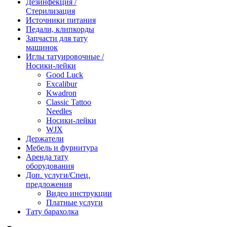
Дезинфекция /
Стерилизация
Источники питания
Педали, клипкорды
Запчасти для тату
машинок
Иглы татуировочные /
Носики-лейки
Good Luck
Excalibur
Kwadron
Classic Tattoo
Needles
Носики-лейки
WJX
Держатели
Мебель и фурнитура
Аренда тату
оборудования
Доп. услуги/Спец.
предложения
Видео инструкции
Платные услуги
Тату барахолка