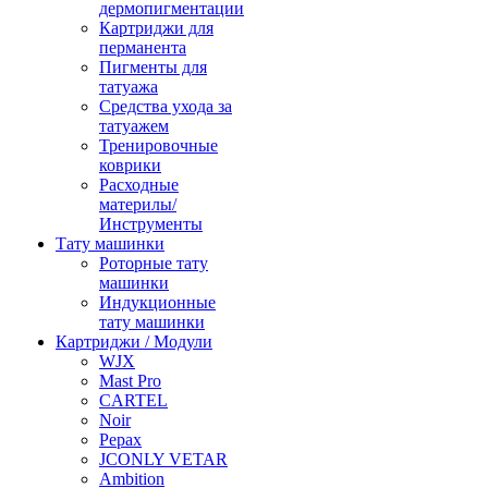
дермопигментации
Картриджи для
перманента
Пигменты для
татуажа
Средства ухода за
татуажем
Тренировочные
коврики
Расходные
материлы/
Инструменты
Тату машинки
Роторные тату
машинки
Индукционные
тату машинки
Картриджи / Модули
WJX
Mast Pro
CARTEL
Noir
Pepax
JCONLY VETAR
Ambition