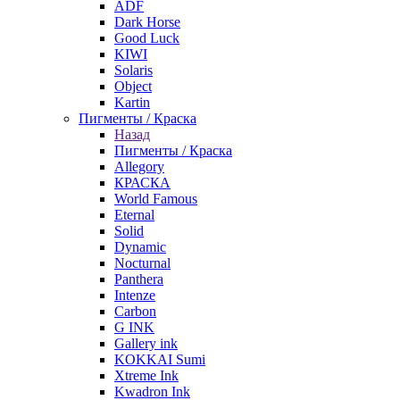
ADF
Dark Horse
Good Luck
KIWI
Solaris
Object
Kartin
Пигменты / Краска
Назад
Пигменты / Краска
Allegory
КРАСКА
World Famous
Eternal
Solid
Dynamic
Nocturnal
Panthera
Intenze
Carbon
G INK
Gallery ink
KOKKAI Sumi
Xtreme Ink
Kwadron Ink