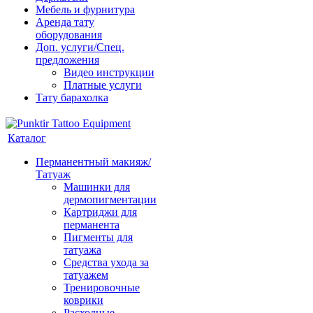
Мебель и фурнитура
Аренда тату
оборудования
Доп. услуги/Спец.
предложения
Видео инструкции
Платные услуги
Тату барахолка
Каталог
Перманентный макияж/
Татуаж
Машинки для
дермопигментации
Картриджи для
перманента
Пигменты для
татуажа
Средства ухода за
татуажем
Тренировочные
коврики
Расходные