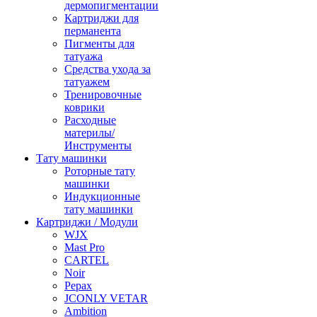
дермопигментации
Картриджи для
перманента
Пигменты для
татуажа
Средства ухода за
татуажем
Тренировочные
коврики
Расходные
материлы/
Инструменты
Тату машинки
Роторные тату
машинки
Индукционные
тату машинки
Картриджи / Модули
WJX
Mast Pro
CARTEL
Noir
Pepax
JCONLY VETAR
Ambition