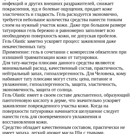
инфекций и других внешних раздражителей, снижает
покраснения, зуд и болевые ощущения, придает коже
эластичность и гладкость. Гель расходуется экономично,
требуется небольшое количества средства нанести тонким
слоем на нужный участок кожи. Даже при большом размере
татуировки гель бережно и равномерно заполняет всю
необходимую поверхность кожи, не допуская пробелов.
Гель Olastic заметно ускоряет процесс заживления даже
некачественных тату.
Применение: гель в сочетании с компрессом обязателен при
излишней травматизации кожи от татуировки.
Для тату-мастера плюсами данного средства являются:
минимальный расход, качественный состав, практичность,
нейтральный запах, гипоаллергенность. Для Человека, кому
набивают тату плюсами могут стать: цена, питание и
увлажнение, гипоаллергенность, защита, эластичность,
экономичность, защита от солнца.
Гель Olastic имеет в своем составе декспантенол, образующий
пантотеновую кислоту в дерме, что значительно ускоряет
заживление поврежденного участка кожи. Когда на
поверхности татуировки начинается шелушение следует
нанести гель для своевременного увлажнения и
восстановления кожи.
Средство обладает качественным составом, практически не
имеет запаха, легкий аромат масла Ши с травами.