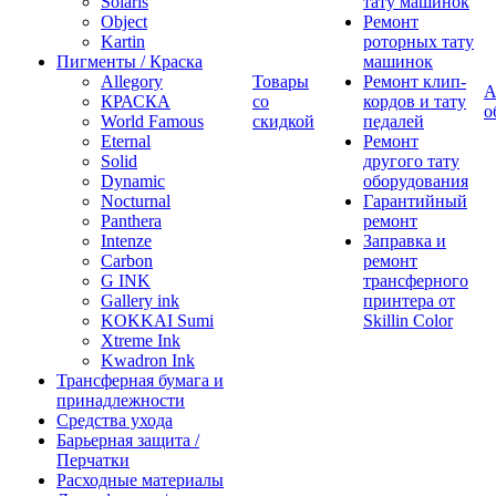
Solaris
тату машинок
Object
Ремонт
Kartin
роторных тату
Пигменты / Краска
машинок
Allegory
Товары
Ремонт клип-
А
КРАСКА
со
кордов и тату
о
World Famous
скидкой
педалей
Eternal
Ремонт
Solid
другого тату
Dynamic
оборудования
Nocturnal
Гарантийный
Panthera
ремонт
Intenze
Заправка и
Carbon
ремонт
G INK
трансферного
Gallery ink
принтера от
KOKKAI Sumi
Skillin Color
Xtreme Ink
Kwadron Ink
Трансферная бумага и
принадлежности
Средства ухода
Барьерная защита /
Перчатки
Расходные материалы