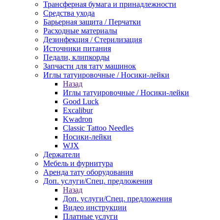
Трансферная бумага и принадлежности
Средства ухода
Барьерная защита / Перчатки
Расходные материалы
Дезинфекция / Стерилизация
Источники питания
Педали, клипкорды
Запчасти для тату машинок
Иглы татуировочные / Носики-лейки
Назад
Иглы татуировочные / Носики-лейки
Good Luck
Excalibur
Kwadron
Classic Tattoo Needles
Носики-лейки
WJX
Держатели
Мебель и фурнитура
Аренда тату оборудования
Доп. услуги/Спец. предложения
Назад
Доп. услуги/Спец. предложения
Видео инструкции
Платные услуги