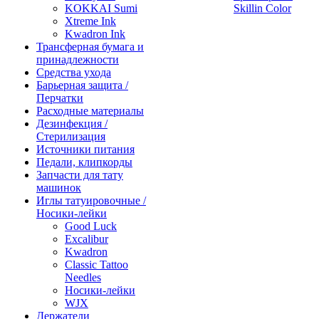
KOKKAI Sumi
Skillin Color
Xtreme Ink
Kwadron Ink
Трансферная бумага и
принадлежности
Средства ухода
Барьерная защита /
Перчатки
Расходные материалы
Дезинфекция /
Стерилизация
Источники питания
Педали, клипкорды
Запчасти для тату
машинок
Иглы татуировочные /
Носики-лейки
Good Luck
Excalibur
Kwadron
Classic Tattoo
Needles
Носики-лейки
WJX
Держатели