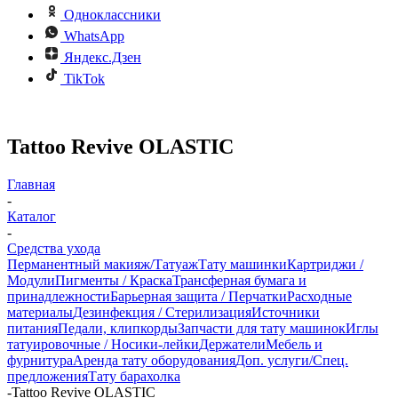
Одноклассники
WhatsApp
Яндекс.Дзен
TikTok
Tattoo Revive OLASTIC
Главная
-
Каталог
-
Средства ухода
Перманентный макияж/Татуаж
Тату машинки
Картриджи /
Модули
Пигменты / Краска
Трансферная бумага и
принадлежности
Барьерная защита / Перчатки
Расходные
материалы
Дезинфекция / Стерилизация
Источники
питания
Педали, клипкорды
Запчасти для тату машинок
Иглы
татуировочные / Носики-лейки
Держатели
Мебель и
фурнитура
Аренда тату оборудования
Доп. услуги/Спец.
предложения
Тату барахолка
-
Tattoo Revive OLASTIC