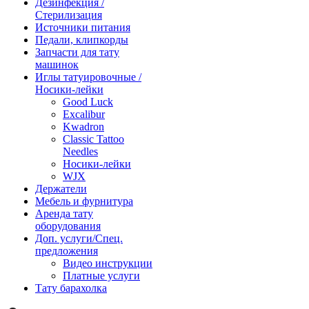
Дезинфекция /
Стерилизация
Источники питания
Педали, клипкорды
Запчасти для тату
машинок
Иглы татуировочные /
Носики-лейки
Good Luck
Excalibur
Kwadron
Classic Tattoo
Needles
Носики-лейки
WJX
Держатели
Мебель и фурнитура
Аренда тату
оборудования
Доп. услуги/Спец.
предложения
Видео инструкции
Платные услуги
Тату барахолка