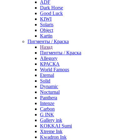
ADF
Dark Horse
Good Luck
KIWI
Solaris
Object
Kartin
Пигменты / Краска
Назад
Пигменты / Краска
Allegory
КРАСКА
World Famous
Eternal
Solid
Dynamic
Nocturnal
Panthera
Intenze
Carbon
G INK
Gallery ink
KOKKAI Sumi
Xtreme Ink
Kwadron Ink