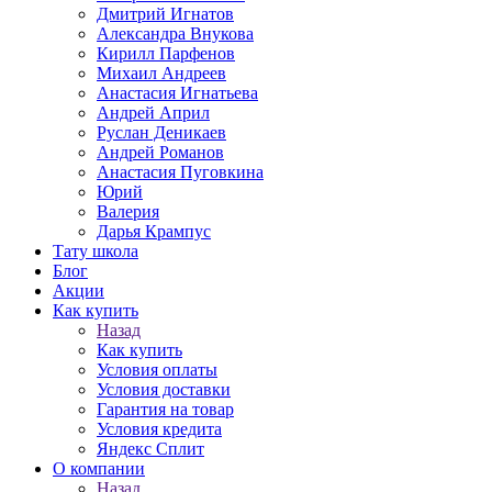
Дмитрий Игнатов
Александра Внукова
Кирилл Парфенов
Михаил Андреев
Анастасия Игнатьева
Андрей Април
Руслан Деникаев
Андрей Романов
Анастасия Пуговкина
Юрий
Валерия
Дарья Крампус
Тату школа
Блог
Акции
Как купить
Назад
Как купить
Условия оплаты
Условия доставки
Гарантия на товар
Условия кредита
Яндекс Сплит
О компании
Назад