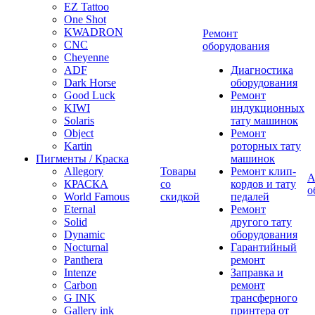
EZ Tattoo
One Shot
KWADRON
Ремонт
CNC
оборудования
Cheyenne
ADF
Диагностика
Dark Horse
оборудования
Good Luck
Ремонт
KIWI
индукционных
Solaris
тату машинок
Object
Ремонт
Kartin
роторных тату
Пигменты / Краска
машинок
Allegory
Товары
Ремонт клип-
А
КРАСКА
со
кордов и тату
о
World Famous
скидкой
педалей
Eternal
Ремонт
Solid
другого тату
Dynamic
оборудования
Nocturnal
Гарантийный
Panthera
ремонт
Intenze
Заправка и
Carbon
ремонт
G INK
трансферного
Gallery ink
принтера от