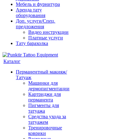
Мебель и фурнитура
Аренда тату
оборудования
Доп. услуги/Спец.
предложения
Видео инструкции
Платные услуги
Тату барахолка
Каталог
Перманентный макияж/
Татуаж
Машинки для
дермопигментации
Картриджи для
перманента
Пигменты для
татуажа
Средства ухода за
татуажем
Тренировочные
коврики
Расходные