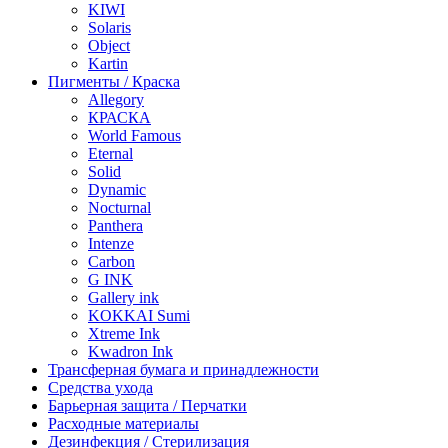
KIWI
Solaris
Object
Kartin
Пигменты / Краска
Allegory
КРАСКА
World Famous
Eternal
Solid
Dynamic
Nocturnal
Panthera
Intenze
Carbon
G INK
Gallery ink
KOKKAI Sumi
Xtreme Ink
Kwadron Ink
Трансферная бумага и принадлежности
Средства ухода
Барьерная защита / Перчатки
Расходные материалы
Дезинфекция / Стерилизация