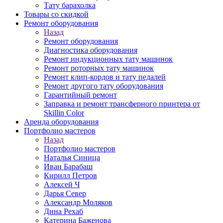
Тату барахолка
Товары со скидкой
Ремонт оборудования
Назад
Ремонт оборудования
Диагностика оборудования
Ремонт индукционных тату машинок
Ремонт роторных тату машинок
Ремонт клип-кордов и тату педалей
Ремонт другого тату оборудования
Гарантийный ремонт
Заправка и ремонт трансферного принтера от
Skillin Color
Аренда оборудования
Портфолио мастеров
Назад
Портфолио мастеров
Наталья Синица
Иван Барабаш
Кирилл Петров
Алексей Ч
Дарья Север
Александр Моляков
Дина Рехаб
Катерина Баженова