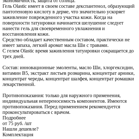
экономичность, защита от солнца.
Гель Olastic имеет в своем составе декспантенол, образующий
пантотеновую кислоту в дерме, что значительно ускоряет
заживление поврежденного участка кожи. Когда на
поверхности татуировки начинается шелушение следует
нанести гель для своевременного увлажнения и
восстановления кожи.
Средство обладает качественным составом, практически не
имеет запаха, легкий аромат масла Ши с травами.
С гелем Olastic время заживления татуировки сокращается до
трех дней.
Состав: инновационные эмоленты, масло Ши, хлоргексидин,
витамин В5, экстракт листьев розмарина, концентрат арники,
концентрат череды, концентрат шалфея, концентрат ромашки
лекарственной.
Противопоказания: только для наружного применения,
индивидуальная непереносимость компонентов. Имеются
противопоказания. Перед применением рекомендуется
проконсультироваться с врачом.
Подробнее
от
75 руб.
/шт
Нашли дешевле?
Комплектация