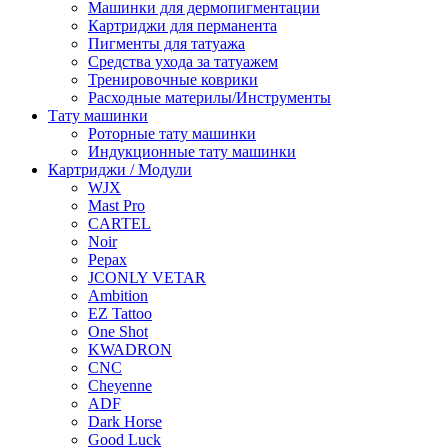
Машинки для дермопигментации
Картриджи для перманента
Пигменты для татуажа
Средства ухода за татуажем
Тренировочные коврики
Расходные материлы/Инструменты
Тату машинки
Роторные тату машинки
Индукционные тату машинки
Картриджи / Модули
WJX
Mast Pro
CARTEL
Noir
Pepax
JCONLY VETAR
Ambition
EZ Tattoo
One Shot
KWADRON
CNC
Cheyenne
ADF
Dark Horse
Good Luck