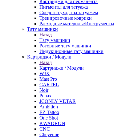
Картриджи для перманента
Пигменты для татуажа
Средства ухода за татуажем
Тренировочные коврики
Расходные материлы/Инструменты
Тату машинки
Назад
Тату машинки
Роторные тату машинки
Индукционные тату машинки
Картриджи / Модули
Назад
Картриджи / Модули
WJX
Mast Pro
CARTEL
Noir
Pepax
JCONLY VETAR
Ambition
EZ Tattoo
One Shot
KWADRON
CNC
Cheyenne