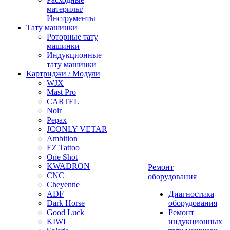
материлы/
Инструменты
Тату машинки
Роторные тату
машинки
Индукционные
тату машинки
Картриджи / Модули
WJX
Mast Pro
CARTEL
Noir
Pepax
JCONLY VETAR
Ambition
EZ Tattoo
One Shot
KWADRON
Ремонт
CNC
оборудования
Cheyenne
ADF
Диагностика
Dark Horse
оборудования
Good Luck
Ремонт
KIWI
индукционных