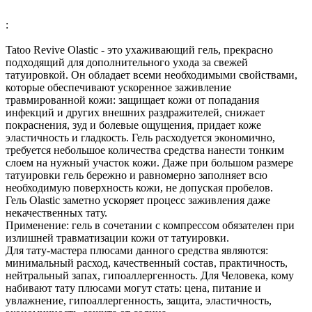
:
Tatoo Revive Olastic - это ухаживающий гель, прекрасно
подходящий для дополнительного ухода за свежей
татуировкой. Он обладает всеми необходимыми свойствами,
которые обеспечивают ускоренное заживление
травмированной кожи: защищает кожи от попадания
инфекций и других внешних раздражителей, снижает
покраснения, зуд и болевые ощущения, придает коже
эластичность и гладкость. Гель расходуется экономично,
требуется небольшое количества средства нанести тонким
слоем на нужный участок кожи. Даже при большом размере
татуировки гель бережно и равномерно заполняет всю
необходимую поверхность кожи, не допуская пробелов.
Гель Olastic заметно ускоряет процесс заживления даже
некачественных тату.
Применение: гель в сочетании с компрессом обязателен при
излишней травматизации кожи от татуировки.
Для тату-мастера плюсами данного средства являются:
минимальный расход, качественный состав, практичность,
нейтральный запах, гипоаллергенность. Для Человека, кому
набивают тату плюсами могут стать: цена, питание и
увлажнение, гипоаллергенность, защита, эластичность,