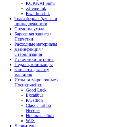
KOKKAI Sumi
Xtreme Ink
Kwadron Ink
Трансферная бумага и
принадлежности
Средства ухода
Барьерная защита /
Перчатки
Расходные материалы
Дезинфекция /
Стерилизация
Источники питания
Педали, клипкорды
Запчасти для тату
машинок
Иглы татуировочные /
Носики-лейки
Good Luck
Excalibur
Kwadron
Classic Tattoo
Needles
Носики-лейки
WJX
Держатели