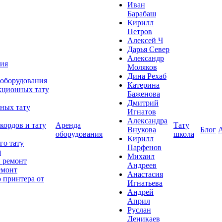
Иван
Барабаш
Кирилл
Петров
Алексей Ч
Дарья Север
Александр
ния
Моляков
Дина Рехаб
 оборудования
Катерина
кционных тату
Баженова
Дмитрий
ных тату
Игнатов
Александра
кордов и тату
Аренда
Тату
Внукова
Блог
оборудования
школа
Кирилл
го тату
Парфенов
я
Михаил
 ремонт
Андреев
емонт
Анастасия
 принтера от
Игнатьева
Андрей
Април
Руслан
Деникаев