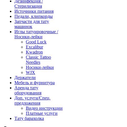
Дезинфекция /
Стерилизация
Источники питания
Педали, клипкорды
Запчасти для тату
машинок
Иглы татуировочные /
Носики-лейки
Good Luck
Excalibur
Kwadron
Classic Tattoo
Needles
Носики-лейки
WJX
Держатели
Мебель и фурнитура
Аренда тату
оборудования
Доп. услуги/Спец.
предложения
Видео инструкции
Платные услуги
Тату барахолка