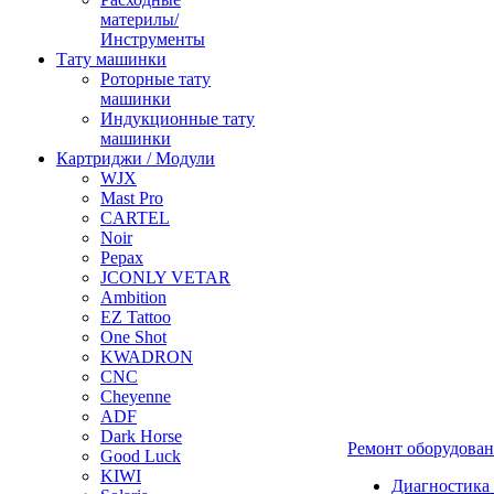
материлы/
Инструменты
Тату машинки
Роторные тату
машинки
Индукционные тату
машинки
Картриджи / Модули
WJX
Mast Pro
CARTEL
Noir
Pepax
JCONLY VETAR
Ambition
EZ Tattoo
One Shot
KWADRON
CNC
Cheyenne
ADF
Dark Horse
Ремонт оборудова
Good Luck
KIWI
Диагностика