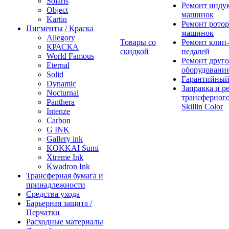
Solaris
Ремонт инду
Object
машинок
Kartin
Ремонт ротор
Пигменты / Краска
машинок
Allegory
Товары со
Ремонт клип-
КРАСКА
скидкой
педалей
World Famous
Ремонт друго
Eternal
оборудовани
Solid
Гарантийный
Dynamic
Заправка и р
Nocturnal
трансферного
Panthera
Skillin Color
Intenze
Carbon
G INK
Gallery ink
KOKKAI Sumi
Xtreme Ink
Kwadron Ink
Трансферная бумага и
принадлежности
Средства ухода
Барьерная защита /
Перчатки
Расходные материалы