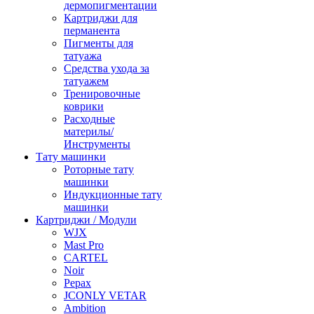
дермопигментации
Картриджи для
перманента
Пигменты для
татуажа
Средства ухода за
татуажем
Тренировочные
коврики
Расходные
материлы/
Инструменты
Тату машинки
Роторные тату
машинки
Индукционные тату
машинки
Картриджи / Модули
WJX
Mast Pro
CARTEL
Noir
Pepax
JCONLY VETAR
Ambition