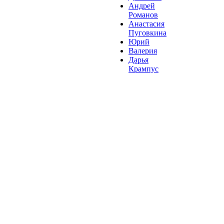
Андрей
Романов
Анастасия
Пуговкина
Юрий
Валерия
Дарья
Крампус