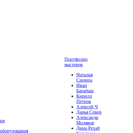
Портфолио
мастеров
Наталья
Синица
Иван
Барабаш
Кирилл
Петров
Алексей Ч
Дарья Север
Александр
ния
Моляков
Дина Рехаб
 оборудования