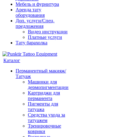
Мебель и фурнитура
Аренда тату
оборудования
Доп. услуги/Спец.
предложения
Видео инструкции
Платные услуги
Тату барахолка
Каталог
Перманентный макияж/
Татуаж
Машинки для
дермопигментации
Картриджи для
перманента
Пигменты для
татуажа
Средства ухода за
татуажем
Тренировочные
коврики
Расходные