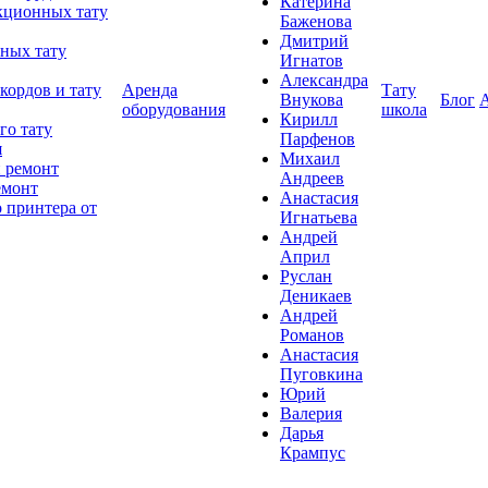
Катерина
кционных тату
Баженова
Дмитрий
ных тату
Игнатов
Александра
кордов и тату
Аренда
Тату
Внукова
Блог
оборудования
школа
Кирилл
го тату
Парфенов
я
Михаил
 ремонт
Андреев
емонт
Анастасия
 принтера от
Игнатьева
Андрей
Април
Руслан
Деникаев
Андрей
Романов
Анастасия
Пуговкина
Юрий
Валерия
Дарья
Крампус