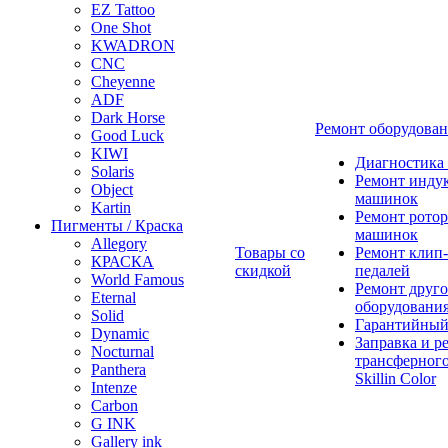
EZ Tattoo
One Shot
KWADRON
CNC
Cheyenne
ADF
Dark Horse
Ремонт оборудова
Good Luck
KIWI
Диагностика
Solaris
Ремонт инду
Object
машинок
Kartin
Ремонт ротор
Пигменты / Краска
машинок
Allegory
Товары со
Ремонт клип-
КРАСКА
скидкой
педалей
World Famous
Ремонт друго
Eternal
оборудовани
Solid
Гарантийный
Dynamic
Заправка и р
Nocturnal
трансферного
Panthera
Skillin Color
Intenze
Carbon
G INK
Gallery ink