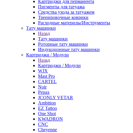
Картриджи для перманента
Пигменты для татуажа
Средства ухода за татуажем
Тренировочные коврики
Расходные материлы/Инструменты
Тату машинки
Назад
Тату машинки
Роторные тату машинки
Индукционные тату машинки
Картриджи / Модули
Назад
Картриджи / Модули
WJX
Mast Pro
CARTEL
Noir
Pepax
JCONLY VETAR
Ambition
EZ Tattoo
One Shot
KWADRON
CNC
Cheyenne