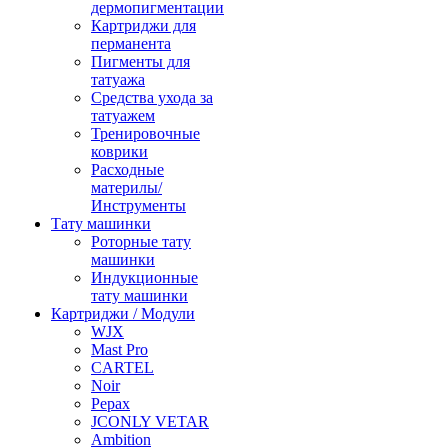
дермопигментации
Картриджи для
перманента
Пигменты для
татуажа
Средства ухода за
татуажем
Тренировочные
коврики
Расходные
материлы/
Инструменты
Тату машинки
Роторные тату
машинки
Индукционные
тату машинки
Картриджи / Модули
WJX
Mast Pro
CARTEL
Noir
Pepax
JCONLY VETAR
Ambition