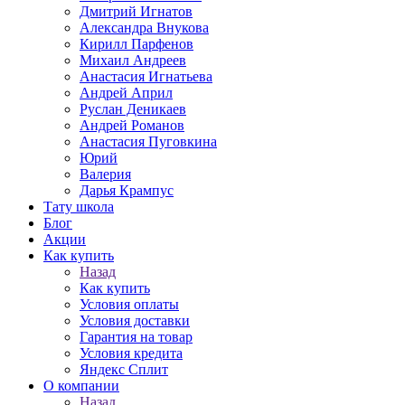
Дмитрий Игнатов
Александра Внукова
Кирилл Парфенов
Михаил Андреев
Анастасия Игнатьева
Андрей Април
Руслан Деникаев
Андрей Романов
Анастасия Пуговкина
Юрий
Валерия
Дарья Крампус
Тату школа
Блог
Акции
Как купить
Назад
Как купить
Условия оплаты
Условия доставки
Гарантия на товар
Условия кредита
Яндекс Сплит
О компании
Назад