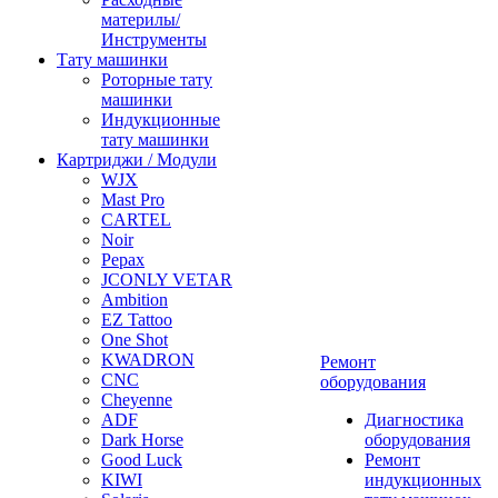
материлы/
Инструменты
Тату машинки
Роторные тату
машинки
Индукционные
тату машинки
Картриджи / Модули
WJX
Mast Pro
CARTEL
Noir
Pepax
JCONLY VETAR
Ambition
EZ Tattoo
One Shot
KWADRON
Ремонт
CNC
оборудования
Cheyenne
ADF
Диагностика
Dark Horse
оборудования
Good Luck
Ремонт
KIWI
индукционных