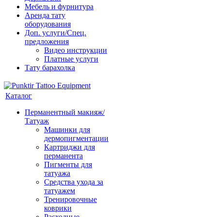
Мебель и фурнитура
Аренда тату
оборудования
Доп. услуги/Спец.
предложения
Видео инструкции
Платные услуги
Тату барахолка
Каталог
Перманентный макияж/
Татуаж
Машинки для
дермопигментации
Картриджи для
перманента
Пигменты для
татуажа
Средства ухода за
татуажем
Тренировочные
коврики
Расходные