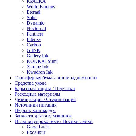
КРАСКА
World Famous
Eternal
Solid
Dynamic
Nocturnal
Panthera
Intenze
Carbon
G INK
Gallery ink
KOKKAI Sumi
Xtreme Ink
Kwadron Ink
Трансферная бумага и принадлежности
Средства ухода
Барьерная защита / Перчатки
Расходные материалы
Дезинфекция / Стерилизация
Источники питания
Педали, клипкорды
Запчасти для тату машинок
Иглы татуировочные / Носики-лейки
Good Luck
Excalibur