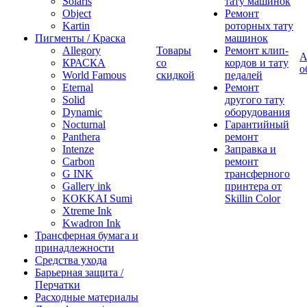
Solaris
тату машинок
Object
Ремонт
Kartin
роторных тату
Пигменты / Краска
машинок
Allegory
Товары
Ремонт клип-
А
КРАСКА
со
кордов и тату
о
World Famous
скидкой
педалей
Eternal
Ремонт
Solid
другого тату
Dynamic
оборудования
Nocturnal
Гарантийный
Panthera
ремонт
Intenze
Заправка и
Carbon
ремонт
G INK
трансферного
Gallery ink
принтера от
KOKKAI Sumi
Skillin Color
Xtreme Ink
Kwadron Ink
Трансферная бумага и
принадлежности
Средства ухода
Барьерная защита /
Перчатки
Расходные материалы