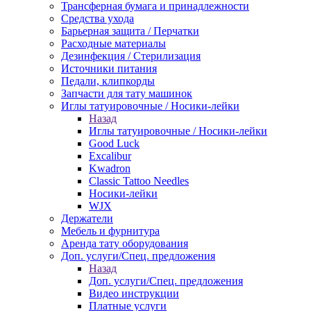
Трансферная бумага и принадлежности
Средства ухода
Барьерная защита / Перчатки
Расходные материалы
Дезинфекция / Стерилизация
Источники питания
Педали, клипкорды
Запчасти для тату машинок
Иглы татуировочные / Носики-лейки
Назад
Иглы татуировочные / Носики-лейки
Good Luck
Excalibur
Kwadron
Classic Tattoo Needles
Носики-лейки
WJX
Держатели
Мебель и фурнитура
Аренда тату оборудования
Доп. услуги/Спец. предложения
Назад
Доп. услуги/Спец. предложения
Видео инструкции
Платные услуги