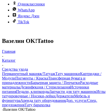
Одноклассники
WhatsApp
Яндекс.Дзен
TikTok
Вазелин OK!Tattoo
Главная
-
Каталог
-
Средства ухода
Перманентный макияж/Татуаж
Тату машинки
Картриджи /
Модули
Пигменты / Краска
Трансферная бумага и
принадлежности
Барьерная защита / Перчатки
Расходные
материалы
Дезинфекция / Стерилизация
Источники
питания
Педали, клипкорды
Запчасти для тату машинок
Иглы
татуировочные / Носики-лейки
Держатели
Мебель и
фурнитура
Аренда тату оборудования
Доп. услуги/Спец.
предложения
Тату барахолка
-
Вазелин OK!Tattoo