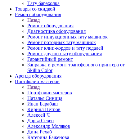
Тату барахолка
Товары со скидкой
Ремонт оборудования
Назад
Ремонт оборудования
Диагностика оборудования
Ремонт индукционных тату машинок
Ремонт роторных тату машинок
Ремонт клип-кордов и тату педалей
Ремонт другого тату оборудования
Гарантийный ремонт
Заправка и ремонт трансферного принтера от
Skillin Color
Аренда оборудования
Портфолио мастеров
Назад
Портфолио мастеров
Наталья Синица
Иван Барабаш
Кирилл Петров
Алексей Ч
Дарья Север
Александр Моляков
Дина Рехаб
Катерина Баженова