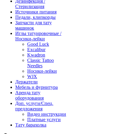
Дезинфекция /
Стерилизация
Источники питания
Педали, клипкорды
Запчасти для тату
машинок
Иглы татуировочные /
Носики-лейки
Good Luck
Excalibur
Kwadron
Classic Tattoo
Needles
Носики-лейки
WJX
Держатели
Мебель и фурнитура
Аренда тату
оборудования
Доп. услуги/Спец.
предложения
Видео инструкции
Платные услуги
Тату барахолка