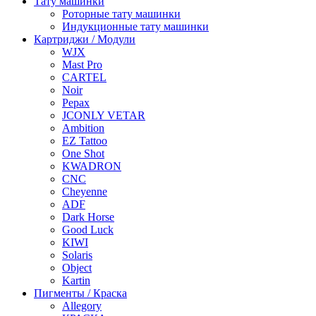
Тату машинки
Роторные тату машинки
Индукционные тату машинки
Картриджи / Модули
WJX
Mast Pro
CARTEL
Noir
Pepax
JCONLY VETAR
Ambition
EZ Tattoo
One Shot
KWADRON
CNC
Cheyenne
ADF
Dark Horse
Good Luck
KIWI
Solaris
Object
Kartin
Пигменты / Краска
Allegory