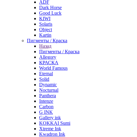
ADF
Dark Horse
Good Luck
KIWI
Solaris
Object
Kartin
Пигменты / Краска
Назад
Пигменты / Краска
Allegory
КРАСКА
World Famous
Eternal
Solid
Dynamic
Nocturnal
Panthera
Intenze
Carbon
G INK
Gallery ink
KOKKAI Sumi
Xtreme Ink
Kwadron Ink