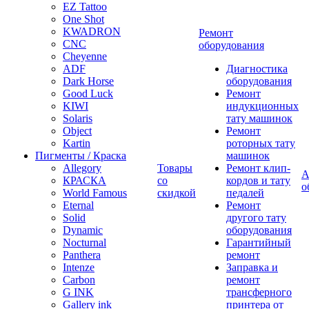
EZ Tattoo
One Shot
KWADRON
Ремонт
CNC
оборудования
Cheyenne
ADF
Диагностика
Dark Horse
оборудования
Good Luck
Ремонт
KIWI
индукционных
Solaris
тату машинок
Object
Ремонт
Kartin
роторных тату
Пигменты / Краска
машинок
Allegory
Товары
Ремонт клип-
А
КРАСКА
со
кордов и тату
о
World Famous
скидкой
педалей
Eternal
Ремонт
Solid
другого тату
Dynamic
оборудования
Nocturnal
Гарантийный
Panthera
ремонт
Intenze
Заправка и
Carbon
ремонт
G INK
трансферного
Gallery ink
принтера от