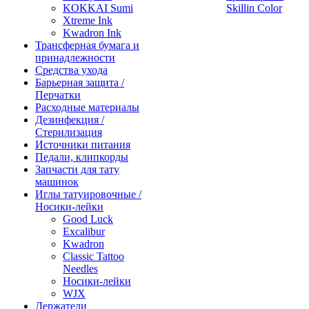
KOKKAI Sumi
Skillin Color
Xtreme Ink
Kwadron Ink
Трансферная бумага и
принадлежности
Средства ухода
Барьерная защита /
Перчатки
Расходные материалы
Дезинфекция /
Стерилизация
Источники питания
Педали, клипкорды
Запчасти для тату
машинок
Иглы татуировочные /
Носики-лейки
Good Luck
Excalibur
Kwadron
Classic Tattoo
Needles
Носики-лейки
WJX
Держатели