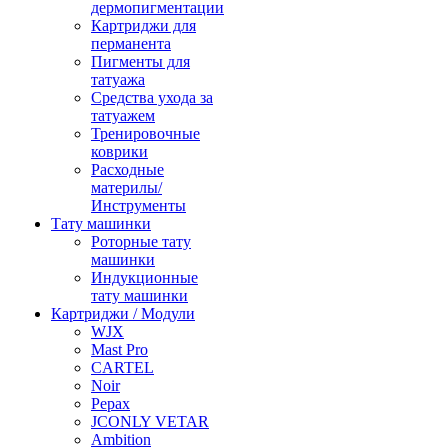
дермопигментации
Картриджи для
перманента
Пигменты для
татуажа
Средства ухода за
татуажем
Тренировочные
коврики
Расходные
материлы/
Инструменты
Тату машинки
Роторные тату
машинки
Индукционные
тату машинки
Картриджи / Модули
WJX
Mast Pro
CARTEL
Noir
Pepax
JCONLY VETAR
Ambition