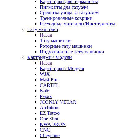
Картриджи для перманента
Пигменты для татуажа
Средства ухода за татуажем
Тренировочные коврики
Расходные материлы/Инструменты
Тату машинки
Назад
Тату машинки
Роторные тату машинки
Индукционные тату машинки
Картриджи / Модули
Назад
Картриджи / Модули
WJX
Mast Pro
CARTEL
Noir
Pepax
JCONLY VETAR
Ambition
EZ Tattoo
One Shot
KWADRON
CNC
Cheyenne