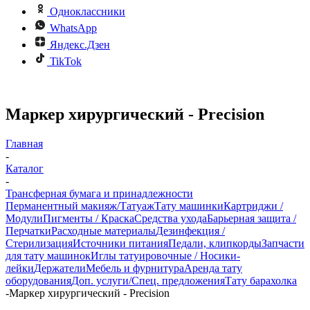
Одноклассники
WhatsApp
Яндекс.Дзен
TikTok
Маркер хирургический - Precision
Главная
-
Каталог
-
Трансферная бумага и принадлежности
Перманентный макияж/Татуаж
Тату машинки
Картриджи /
Модули
Пигменты / Краска
Средства ухода
Барьерная защита /
Перчатки
Расходные материалы
Дезинфекция /
Стерилизация
Источники питания
Педали, клипкорды
Запчасти
для тату машинок
Иглы татуировочные / Носики-
лейки
Держатели
Мебель и фурнитура
Аренда тату
оборудования
Доп. услуги/Спец. предложения
Тату барахолка
-
Маркер хирургический - Precision