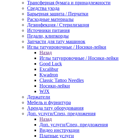
Трансферная бумага и принадлежности
Средства ухода
Барьерная защита / Перчатки
Расходные материалы
Дезинфекция / Стерилизация
Источники питания
Педали, клипкорды
Запчасти для тату машинок
Иглы татуировочные / Носики-лейки
Назад
Иглы татуировочные / Носики-лейки
Good Luck
Excalibur
Kwadron
Classic Tattoo Needles
Носики-лейки
WJX
Держатели
Мебель и фурнитура
Аренда тату оборудования
Доп. услуги/Спец. предложения
Назад
Доп. услуги/Спец. предложения
Видео инструкции
Платные услуги