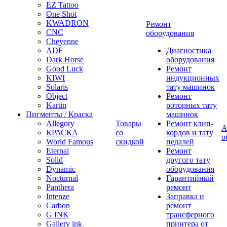
EZ Tattoo
One Shot
KWADRON
Ремонт
CNC
оборудования
Cheyenne
ADF
Диагностика
Dark Horse
оборудования
Good Luck
Ремонт
KIWI
индукционных
Solaris
тату машинок
Object
Ремонт
Kartin
роторных тату
Пигменты / Краска
машинок
Allegory
Товары
Ремонт клип-
А
КРАСКА
со
кордов и тату
о
World Famous
скидкой
педалей
Eternal
Ремонт
Solid
другого тату
Dynamic
оборудования
Nocturnal
Гарантийный
Panthera
ремонт
Intenze
Заправка и
Carbon
ремонт
G INK
трансферного
Gallery ink
принтера от