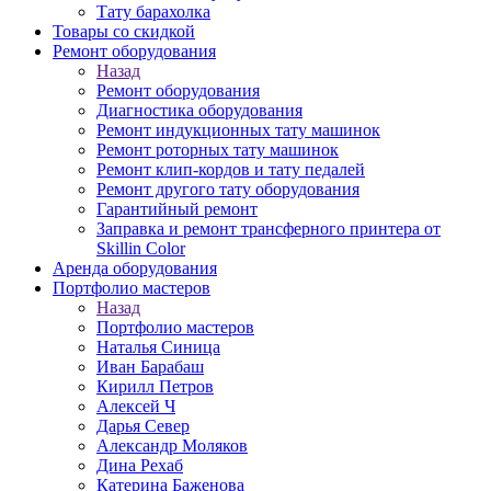
Тату барахолка
Товары со скидкой
Ремонт оборудования
Назад
Ремонт оборудования
Диагностика оборудования
Ремонт индукционных тату машинок
Ремонт роторных тату машинок
Ремонт клип-кордов и тату педалей
Ремонт другого тату оборудования
Гарантийный ремонт
Заправка и ремонт трансферного принтера от
Skillin Color
Аренда оборудования
Портфолио мастеров
Назад
Портфолио мастеров
Наталья Синица
Иван Барабаш
Кирилл Петров
Алексей Ч
Дарья Север
Александр Моляков
Дина Рехаб
Катерина Баженова