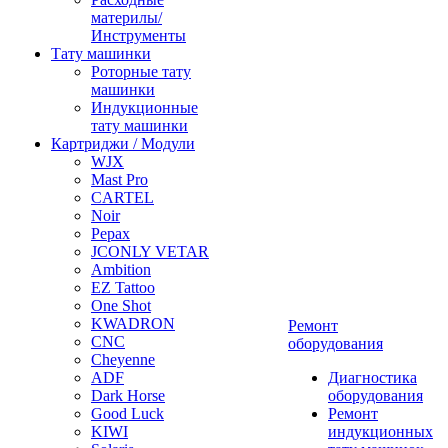
материлы/
Инструменты
Тату машинки
Роторные тату
машинки
Индукционные
тату машинки
Картриджи / Модули
WJX
Mast Pro
CARTEL
Noir
Pepax
JCONLY VETAR
Ambition
EZ Tattoo
One Shot
KWADRON
Ремонт
CNC
оборудования
Cheyenne
ADF
Диагностика
Dark Horse
оборудования
Good Luck
Ремонт
KIWI
индукционных