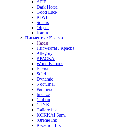
ADF
Dark Horse
Good Luck
KIWI
Solaris
Object
Kartin
Пигменты / Краска
Назад
Пигменты / Краска
Allegory
КРАСКА
World Famous
Eternal
Solid
Dynamic
Nocturnal
Panthera
Intenze
Carbon
G INK
Gallery ink
KOKKAI Sumi
Xtreme Ink
Kwadron Ink