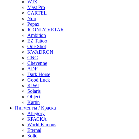
WJX
Mast Pro
CARTEL
Noir
Pepax
JCONLY VETAR
Ambition
EZ Tattoo
One Shot
KWADRON
CNC
Cheyenne
ADF
Dark Horse
Good Luck
KIWI
Solaris
Object
Kartin
Пигменты / Краска
Allegory
КРАСКА
World Famous
Eternal
Solid