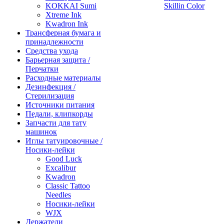
KOKKAI Sumi
Skillin Color
Xtreme Ink
Kwadron Ink
Трансферная бумага и
принадлежности
Средства ухода
Барьерная защита /
Перчатки
Расходные материалы
Дезинфекция /
Стерилизация
Источники питания
Педали, клипкорды
Запчасти для тату
машинок
Иглы татуировочные /
Носики-лейки
Good Luck
Excalibur
Kwadron
Classic Tattoo
Needles
Носики-лейки
WJX
Держатели