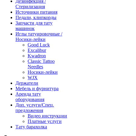
Дезинфекция /
Стерилизация
Источники питания
Педали, клипкорды
Запчасти для тату
машинок
Иглы татуировочные /
Носики-лейки
Good Luck
Excalibur
Kwadron
Classic Tattoo
Needles
Носики-лейки
WJX
Держатели
Мебель и фурнитура
Аренда тату
оборудования
Доп. услуги/Спец.
предложения
Видео инструкции
Платные услуги
Тату барахолка