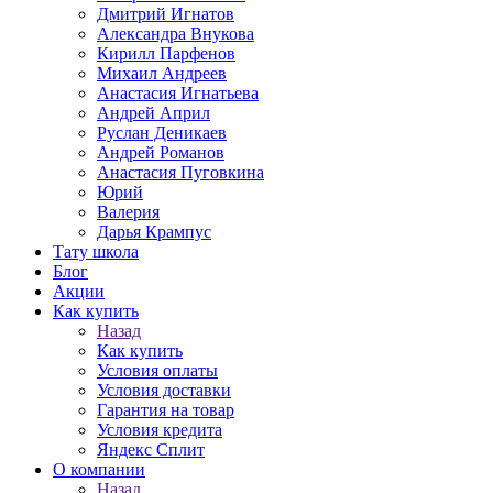
Дмитрий Игнатов
Александра Внукова
Кирилл Парфенов
Михаил Андреев
Анастасия Игнатьева
Андрей Април
Руслан Деникаев
Андрей Романов
Анастасия Пуговкина
Юрий
Валерия
Дарья Крампус
Тату школа
Блог
Акции
Как купить
Назад
Как купить
Условия оплаты
Условия доставки
Гарантия на товар
Условия кредита
Яндекс Сплит
О компании
Назад