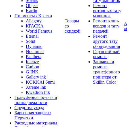
Solaris
тату машинок
Object
Ремонт
Kartin
роторных тату
Пигменты / Краска
машинок
Allegory
Товары
Ремонт клип-
А
КРАСКА
со
кордов и тату
о
World Famous
скидкой
педалей
Eternal
Ремонт
Solid
другого тату
Dynamic
оборудования
Nocturnal
Гарантийный
Panthera
ремонт
Intenze
Заправка и
Carbon
ремонт
G INK
трансферного
Gallery ink
принтера от
KOKKAI Sumi
Skillin Color
Xtreme Ink
Kwadron Ink
Трансферная бумага и
принадлежности
Средства ухода
Барьерная защита /
Перчатки
Расходные материалы