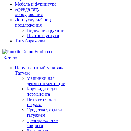
Мебель и фурнитура
Аренда тату
оборудования
Доп. услуги/Спец.
предложения
Видео инструкции
Платные услуги
Тату барахолка
Каталог
Перманентный макияж/
Татуаж
Машинки для
дермопигментации
Картриджи для
перманента
Пигменты для
татуажа
Средства ухода за
татуажем
Тренировочные
коврики
Расходные