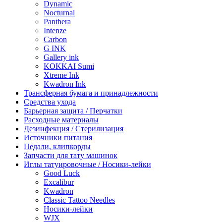
Dynamic
Nocturnal
Panthera
Intenze
Carbon
G INK
Gallery ink
KOKKAI Sumi
Xtreme Ink
Kwadron Ink
Трансферная бумага и принадлежности
Средства ухода
Барьерная защита / Перчатки
Расходные материалы
Дезинфекция / Стерилизация
Источники питания
Педали, клипкорды
Запчасти для тату машинок
Иглы татуировочные / Носики-лейки
Good Luck
Excalibur
Kwadron
Classic Tattoo Needles
Носики-лейки
WJX