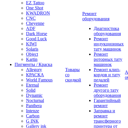
EZ Tattoo
One Shot
KWADRON
Ремонт
CNC
оборудования
Cheyenne
ADF
Диагностика
Dark Horse
оборудования
Good Luck
Ремонт
KIWI
индукционных
Solaris
тату машинок
Object
Ремонт
Kartin
роторных тату
Пигменты / Краска
машинок
Allegory
Товары
Ремонт клип-
А
КРАСКА
со
кордов и тату
о
World Famous
скидкой
педалей
Eternal
Ремонт
Solid
другого тату
Dynamic
оборудования
Nocturnal
Гарантийный
Panthera
ремонт
Intenze
Заправка и
Carbon
ремонт
G INK
трансферного
Gallery ink
принтера от