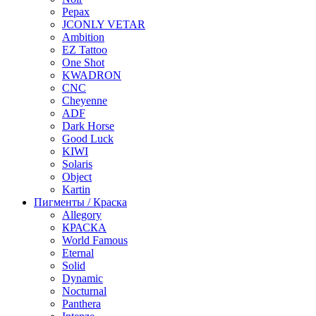
Pepax
JCONLY VETAR
Ambition
EZ Tattoo
One Shot
KWADRON
CNC
Cheyenne
ADF
Dark Horse
Good Luck
KIWI
Solaris
Object
Kartin
Пигменты / Краска
Allegory
КРАСКА
World Famous
Eternal
Solid
Dynamic
Nocturnal
Panthera