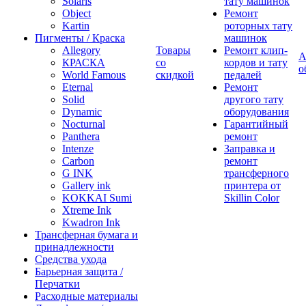
Solaris
тату машинок
Object
Ремонт
Kartin
роторных тату
Пигменты / Краска
машинок
Allegory
Товары
Ремонт клип-
А
КРАСКА
со
кордов и тату
о
World Famous
скидкой
педалей
Eternal
Ремонт
Solid
другого тату
Dynamic
оборудования
Nocturnal
Гарантийный
Panthera
ремонт
Intenze
Заправка и
Carbon
ремонт
G INK
трансферного
Gallery ink
принтера от
KOKKAI Sumi
Skillin Color
Xtreme Ink
Kwadron Ink
Трансферная бумага и
принадлежности
Средства ухода
Барьерная защита /
Перчатки
Расходные материалы