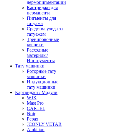
дермопигментации
Картриджи для
перманента
Пигменты для
татуажа
Средства ухода за
татуажем
Тренировочные
коврики
Расходные
материлы/
Инструменты
Тату машинки
Роторные тату
машинки
Индукционные
тату машинки
Картриджи / Модули
WJX
Mast Pro
CARTEL
Noir
Pepax
JCONLY VETAR
Ambition