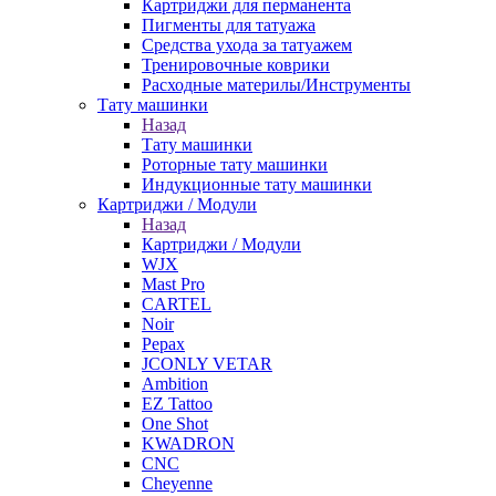
Картриджи для перманента
Пигменты для татуажа
Средства ухода за татуажем
Тренировочные коврики
Расходные материлы/Инструменты
Тату машинки
Назад
Тату машинки
Роторные тату машинки
Индукционные тату машинки
Картриджи / Модули
Назад
Картриджи / Модули
WJX
Mast Pro
CARTEL
Noir
Pepax
JCONLY VETAR
Ambition
EZ Tattoo
One Shot
KWADRON
CNC
Cheyenne