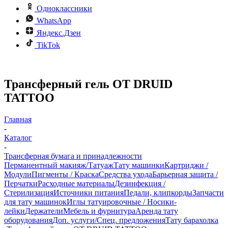
Одноклассники
WhatsApp
Яндекс.Дзен
TikTok
Трансферный гель ОТ DRUID
TATTOO
Главная
-
Каталог
-
Трансферная бумага и принадлежности
Перманентный макияж/Татуаж
Тату машинки
Картриджи /
Модули
Пигменты / Краска
Средства ухода
Барьерная защита /
Перчатки
Расходные материалы
Дезинфекция /
Стерилизация
Источники питания
Педали, клипкорды
Запчасти
для тату машинок
Иглы татуировочные / Носики-
лейки
Держатели
Мебель и фурнитура
Аренда тату
оборудования
Доп. услуги/Спец. предложения
Тату барахолка