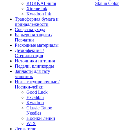
KOKKAI Sumi
Skillin Color
Xtreme Ink
Kwadron Ink
Трансферная бумага и
принадлежности
Средства ухода
Барьерная защита /
Перчатки
Расходные материалы
Дезинфекция /
Стерилизация
Источники питания
Педали, клипкорды
Запчасти для тату
машинок
Иглы татуировочные /
Носики-лейки
Good Luck
Excalibur
Kwadron
Classic Tattoo
Needles
Носики-лейки
WJX
Держатели