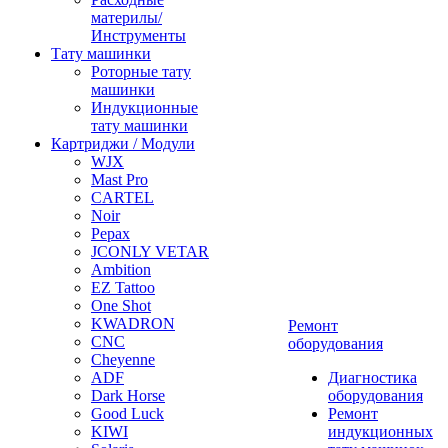
материлы/
Инструменты
Тату машинки
Роторные тату
машинки
Индукционные
тату машинки
Картриджи / Модули
WJX
Mast Pro
CARTEL
Noir
Pepax
JCONLY VETAR
Ambition
EZ Tattoo
One Shot
KWADRON
Ремонт
CNC
оборудования
Cheyenne
ADF
Диагностика
Dark Horse
оборудования
Good Luck
Ремонт
KIWI
индукционных