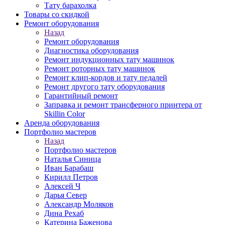
Тату барахолка
Товары со скидкой
Ремонт оборудования
Назад
Ремонт оборудования
Диагностика оборудования
Ремонт индукционных тату машинок
Ремонт роторных тату машинок
Ремонт клип-кордов и тату педалей
Ремонт другого тату оборудования
Гарантийный ремонт
Заправка и ремонт трансферного принтера от
Skillin Color
Аренда оборудования
Портфолио мастеров
Назад
Портфолио мастеров
Наталья Синица
Иван Барабаш
Кирилл Петров
Алексей Ч
Дарья Север
Александр Моляков
Дина Рехаб
Катерина Баженова