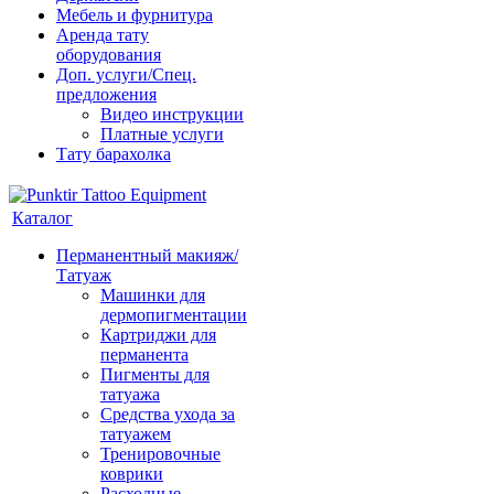
Мебель и фурнитура
Аренда тату
оборудования
Доп. услуги/Спец.
предложения
Видео инструкции
Платные услуги
Тату барахолка
Каталог
Перманентный макияж/
Татуаж
Машинки для
дермопигментации
Картриджи для
перманента
Пигменты для
татуажа
Средства ухода за
татуажем
Тренировочные
коврики
Расходные