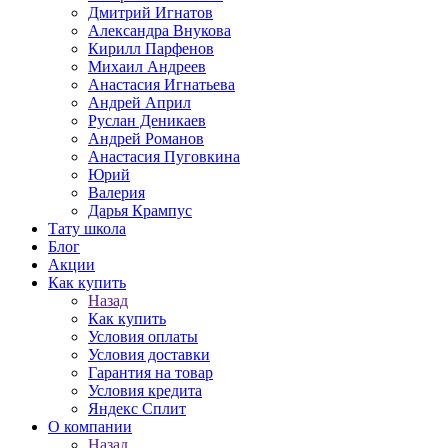
Дмитрий Игнатов
Александра Внукова
Кирилл Парфенов
Михаил Андреев
Анастасия Игнатьева
Андрей Април
Руслан Деникаев
Андрей Романов
Анастасия Пуговкина
Юрий
Валерия
Дарья Крампус
Тату школа
Блог
Акции
Как купить
Назад
Как купить
Условия оплаты
Условия доставки
Гарантия на товар
Условия кредита
Яндекс Сплит
О компании
Назад