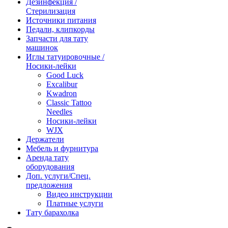
Дезинфекция /
Стерилизация
Источники питания
Педали, клипкорды
Запчасти для тату
машинок
Иглы татуировочные /
Носики-лейки
Good Luck
Excalibur
Kwadron
Classic Tattoo
Needles
Носики-лейки
WJX
Держатели
Мебель и фурнитура
Аренда тату
оборудования
Доп. услуги/Спец.
предложения
Видео инструкции
Платные услуги
Тату барахолка