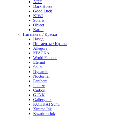
ADF
Dark Horse
Good Luck
KIWI
Solaris
Object
Kartin
Пигменты / Краска
Назад
Пигменты / Краска
Allegory
КРАСКА
World Famous
Eternal
Solid
Dynamic
Nocturnal
Panthera
Intenze
Carbon
G INK
Gallery ink
KOKKAI Sumi
Xtreme Ink
Kwadron Ink