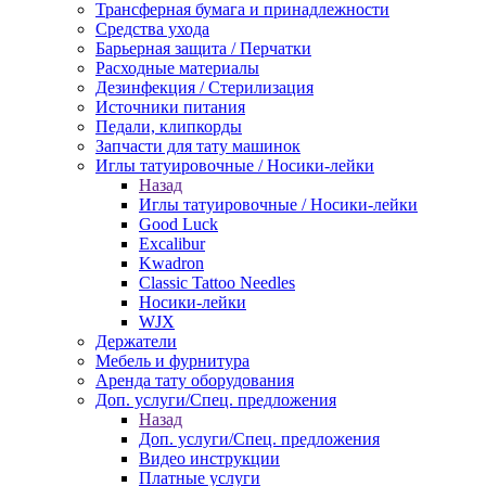
Трансферная бумага и принадлежности
Средства ухода
Барьерная защита / Перчатки
Расходные материалы
Дезинфекция / Стерилизация
Источники питания
Педали, клипкорды
Запчасти для тату машинок
Иглы татуировочные / Носики-лейки
Назад
Иглы татуировочные / Носики-лейки
Good Luck
Excalibur
Kwadron
Classic Tattoo Needles
Носики-лейки
WJX
Держатели
Мебель и фурнитура
Аренда тату оборудования
Доп. услуги/Спец. предложения
Назад
Доп. услуги/Спец. предложения
Видео инструкции
Платные услуги