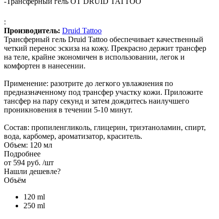
-
Трансферный гель ОТ DRUID TATTOO
:
Производитель:
Druid Tattoo
Трансферный гель Druid Tattoo обеспечивает качественный
четкий перенос эскиза на кожу. Прекрасно держит трансфер
на теле, крайне экономичен в использовании, легок и
комфортен в нанесении.
Применение: разотрите до легкого увлажнения по
предназначенному под трансфер участку кожи. Приложите
тансфер на пару секунд и затем дождитесь наилучшего
проникновения в течении 5-10 минут.
Состав: пропиленгликоль, глицерин, триэтаноламин, спирт,
вода, карбомер, ароматизатор, краситель.
Объем: 120 мл
Подробнее
от
594 руб.
/шт
Нашли дешевле?
Объём
120 ml
250 ml