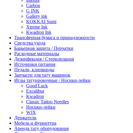
Intenze
Carbon
G INK
Gallery ink
KOKKAI Sumi
Xtreme Ink
Kwadron Ink
Трансферная бумага и принадлежности
Средства ухода
Барьерная защита / Перчатки
Расходные материалы
Дезинфекция / Стерилизация
Источники питания
Педали, клипкорды
Запчасти для тату машинок
Иглы татуировочные / Носики-лейки
Good Luck
Excalibur
Kwadron
Classic Tattoo Needles
Носики-лейки
WJX
Держатели
Мебель и фурнитура
Аренда тату оборудования