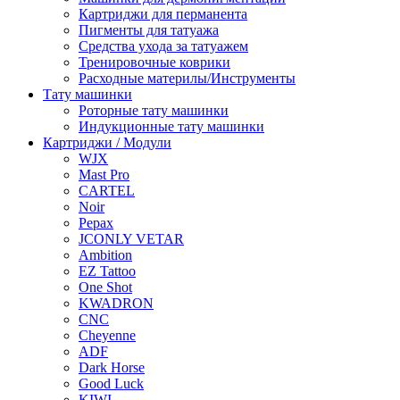
Картриджи для перманента
Пигменты для татуажа
Средства ухода за татуажем
Тренировочные коврики
Расходные материлы/Инструменты
Тату машинки
Роторные тату машинки
Индукционные тату машинки
Картриджи / Модули
WJX
Mast Pro
CARTEL
Noir
Pepax
JCONLY VETAR
Ambition
EZ Tattoo
One Shot
KWADRON
CNC
Cheyenne
ADF
Dark Horse
Good Luck
KIWI