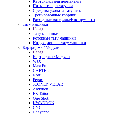
Картриджи для перманента
Пигменты для татуажа
Средства ухода за татуажем
Тренировочные коврики
Расходные материлы/Инструменты
Тату машинки
Назад
Тату машинки
Роторные тату машинки
Индукционные тату машинки
Картриджи / Модули
Назад
Картриджи / Модули
WJX
Mast Pro
CARTEL
Noir
Pepax
JCONLY VETAR
Ambition
EZ Tattoo
One Shot
KWADRON
CNC
Cheyenne