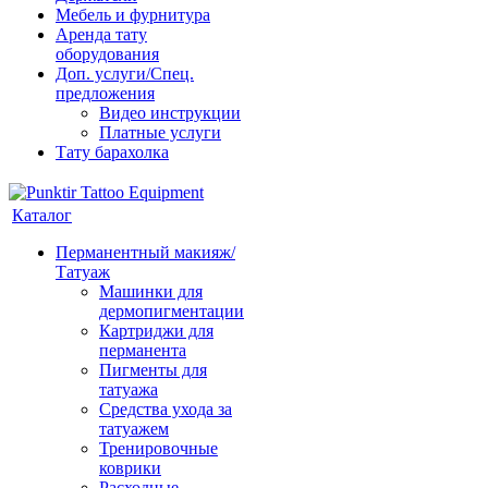
Мебель и фурнитура
Аренда тату
оборудования
Доп. услуги/Спец.
предложения
Видео инструкции
Платные услуги
Тату барахолка
Каталог
Перманентный макияж/
Татуаж
Машинки для
дермопигментации
Картриджи для
перманента
Пигменты для
татуажа
Средства ухода за
татуажем
Тренировочные
коврики
Расходные