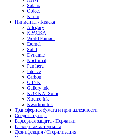
Solaris
Object
Kartin
Пигменты / Краска
Allegory
КРАСКА
World Famous
Eternal
Solid
Dynamic
Nocturnal
Panthera
Intenze
Carbon
G INK
Gallery ink
KOKKAI Sumi
Xtreme Ink
Kwadron Ink
Трансферная бумага и принадлежности
Средства ухода
Барьерная защита / Перчатки
Расходные материалы
Дезинфекция / Стерилизация