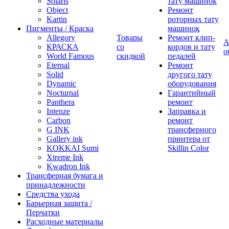
Solaris
тату машинок
Object
Ремонт
Kartin
роторных тату
Пигменты / Краска
машинок
Allegory
Товары
Ремонт клип-
А
КРАСКА
со
кордов и тату
о
World Famous
скидкой
педалей
Eternal
Ремонт
Solid
другого тату
Dynamic
оборудования
Nocturnal
Гарантийный
Panthera
ремонт
Intenze
Заправка и
Carbon
ремонт
G INK
трансферного
Gallery ink
принтера от
KOKKAI Sumi
Skillin Color
Xtreme Ink
Kwadron Ink
Трансферная бумага и
принадлежности
Средства ухода
Барьерная защита /
Перчатки
Расходные материалы