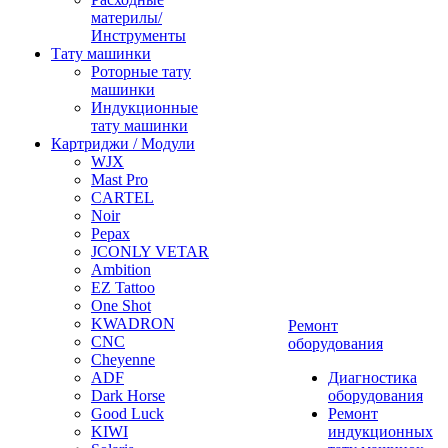
материлы/
Инструменты
Тату машинки
Роторные тату
машинки
Индукционные
тату машинки
Картриджи / Модули
WJX
Mast Pro
CARTEL
Noir
Pepax
JCONLY VETAR
Ambition
EZ Tattoo
One Shot
KWADRON
Ремонт
CNC
оборудования
Cheyenne
ADF
Диагностика
Dark Horse
оборудования
Good Luck
Ремонт
KIWI
индукционных