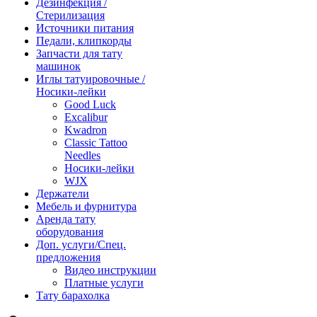
Дезинфекция /
Стерилизация
Источники питания
Педали, клипкорды
Запчасти для тату
машинок
Иглы татуировочные /
Носики-лейки
Good Luck
Excalibur
Kwadron
Classic Tattoo
Needles
Носики-лейки
WJX
Держатели
Мебель и фурнитура
Аренда тату
оборудования
Доп. услуги/Спец.
предложения
Видео инструкции
Платные услуги
Тату барахолка