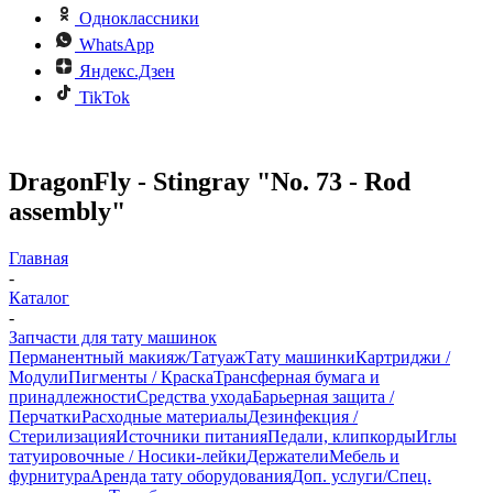
Одноклассники
WhatsApp
Яндекс.Дзен
TikTok
DragonFly - Stingray "No. 73 - Rod
assembly"
Главная
-
Каталог
-
Запчасти для тату машинок
Перманентный макияж/Татуаж
Тату машинки
Картриджи /
Модули
Пигменты / Краска
Трансферная бумага и
принадлежности
Средства ухода
Барьерная защита /
Перчатки
Расходные материалы
Дезинфекция /
Стерилизация
Источники питания
Педали, клипкорды
Иглы
татуировочные / Носики-лейки
Держатели
Мебель и
фурнитура
Аренда тату оборудования
Доп. услуги/Спец.