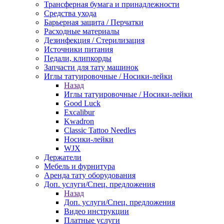
Трансферная бумага и принадлежности
Средства ухода
Барьерная защита / Перчатки
Расходные материалы
Дезинфекция / Стерилизация
Источники питания
Педали, клипкорды
Запчасти для тату машинок
Иглы татуировочные / Носики-лейки
Назад
Иглы татуировочные / Носики-лейки
Good Luck
Excalibur
Kwadron
Classic Tattoo Needles
Носики-лейки
WJX
Держатели
Мебель и фурнитура
Аренда тату оборудования
Доп. услуги/Спец. предложения
Назад
Доп. услуги/Спец. предложения
Видео инструкции
Платные услуги