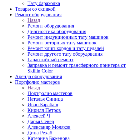
Тату барахолка
Товары со скидкой
Ремонт оборудования
Назад
Ремонт оборудования
Диагностика оборудования
Ремонт индукционных тату машинок
Ремонт роторных тату машинок
Ремонт клип-кордов и тату педалей
Ремонт другого тату оборудования
Гарантийный ремонт
Заправка и ремонт трансферного принтера от
Skillin Color
Аренда оборудования
Портфолио мастеров
Назад
Портфолио мастеров
Наталья Синица
Иван Барабаш
Кирилл Петров
Алексей Ч
Дарья Север
Александр Моляков
Дина Рехаб
Катерина Баженова