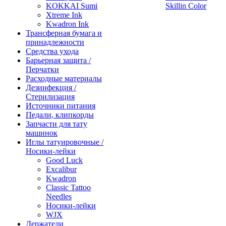
KOKKAI Sumi
Skillin Color
Xtreme Ink
Kwadron Ink
Трансферная бумага и
принадлежности
Средства ухода
Барьерная защита /
Перчатки
Расходные материалы
Дезинфекция /
Стерилизация
Источники питания
Педали, клипкорды
Запчасти для тату
машинок
Иглы татуировочные /
Носики-лейки
Good Luck
Excalibur
Kwadron
Classic Tattoo
Needles
Носики-лейки
WJX
Держатели