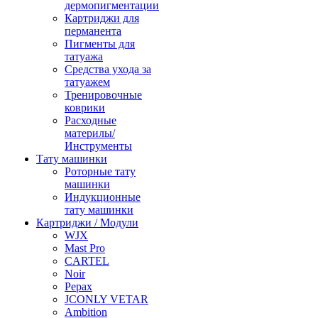
дермопигментации
Картриджи для
перманента
Пигменты для
татуажа
Средства ухода за
татуажем
Тренировочные
коврики
Расходные
материлы/
Инструменты
Тату машинки
Роторные тату
машинки
Индукционные
тату машинки
Картриджи / Модули
WJX
Mast Pro
CARTEL
Noir
Pepax
JCONLY VETAR
Ambition