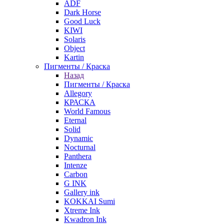
ADF
Dark Horse
Good Luck
KIWI
Solaris
Object
Kartin
Пигменты / Краска
Назад
Пигменты / Краска
Allegory
КРАСКА
World Famous
Eternal
Solid
Dynamic
Nocturnal
Panthera
Intenze
Carbon
G INK
Gallery ink
KOKKAI Sumi
Xtreme Ink
Kwadron Ink