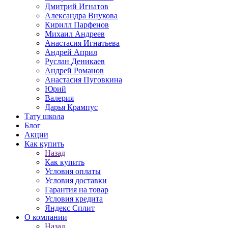
Дмитрий Игнатов
Александра Внукова
Кирилл Парфенов
Михаил Андреев
Анастасия Игнатьева
Андрей Април
Руслан Деникаев
Андрей Романов
Анастасия Пуговкина
Юрий
Валерия
Дарья Крампус
Тату школа
Блог
Акции
Как купить
Назад
Как купить
Условия оплаты
Условия доставки
Гарантия на товар
Условия кредита
Яндекс Сплит
О компании
Назад