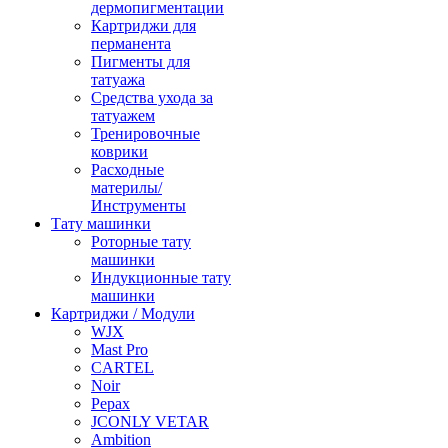
дермопигментации
Картриджи для
перманента
Пигменты для
татуажа
Средства ухода за
татуажем
Тренировочные
коврики
Расходные
материлы/
Инструменты
Тату машинки
Роторные тату
машинки
Индукционные тату
машинки
Картриджи / Модули
WJX
Mast Pro
CARTEL
Noir
Pepax
JCONLY VETAR
Ambition