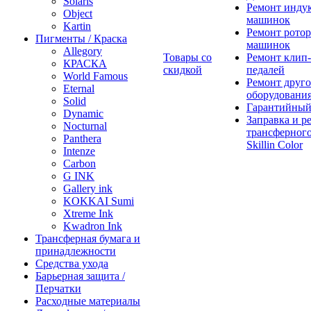
Solaris
Ремонт инду
Object
машинок
Kartin
Ремонт ротор
Пигменты / Краска
машинок
Allegory
Товары со
Ремонт клип-
КРАСКА
скидкой
педалей
World Famous
Ремонт друго
Eternal
оборудовани
Solid
Гарантийный
Dynamic
Заправка и р
Nocturnal
трансферного
Panthera
Skillin Color
Intenze
Carbon
G INK
Gallery ink
KOKKAI Sumi
Xtreme Ink
Kwadron Ink
Трансферная бумага и
принадлежности
Средства ухода
Барьерная защита /
Перчатки
Расходные материалы