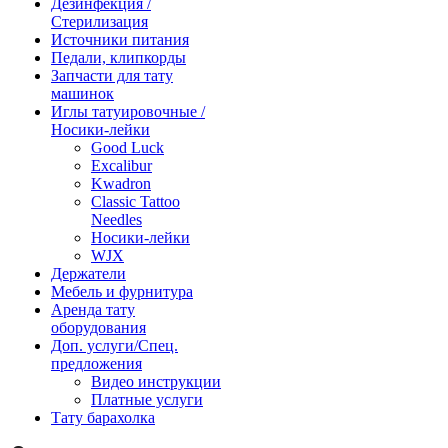
Дезинфекция /
Стерилизация
Источники питания
Педали, клипкорды
Запчасти для тату
машинок
Иглы татуировочные /
Носики-лейки
Good Luck
Excalibur
Kwadron
Classic Tattoo
Needles
Носики-лейки
WJX
Держатели
Мебель и фурнитура
Аренда тату
оборудования
Доп. услуги/Спец.
предложения
Видео инструкции
Платные услуги
Тату барахолка