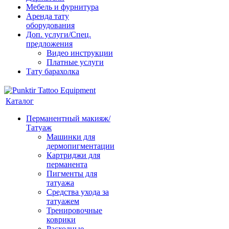
Мебель и фурнитура
Аренда тату
оборудования
Доп. услуги/Спец.
предложения
Видео инструкции
Платные услуги
Тату барахолка
Каталог
Перманентный макияж/
Татуаж
Машинки для
дермопигментации
Картриджи для
перманента
Пигменты для
татуажа
Средства ухода за
татуажем
Тренировочные
коврики
Расходные