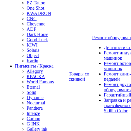
EZ Tattoo
One Shot
KWADRON
CNC
Cheyenne
ADF
Dark Horse
Ремонт оборудова
Good Luck
KIWI
Диагностика
Solaris
Ремонт инду
Object
машинок
Kartin
Ремонт ротор
Пигменты / Краска
машинок
Allegory
Товары со
Ремонт клип-
КРАСКА
скидкой
педалей
World Famous
Ремонт друго
Eternal
оборудовани
Solid
Гарантийный
Dynamic
Заправка и р
Nocturnal
трансферного
Panthera
Skillin Color
Intenze
Carbon
G INK
Gallery ink