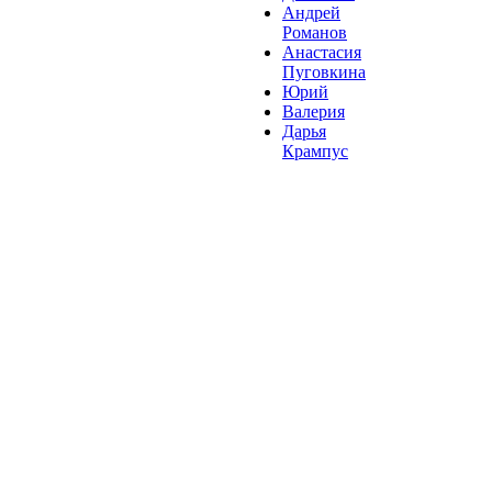
Андрей
Романов
Анастасия
Пуговкина
Юрий
Валерия
Дарья
Крампус