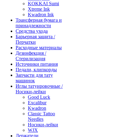
KOKKAI Sumi
Xtreme Ink
Kwadron Ink
Трансферная бумага и
принадлежности
Средства ухода
Барьерная защита /
Перчатки
Расходные материалы
Дезинфекция /
Стерилизация
Источники питания
Педали, клипкорды
Запчасти для тату
машинок
Иглы татуировочные /
Носики-лейки
Good Luck
Excalibur
Kwadron
Classic Tattoo
Needles
Носики-лейки
WJX
Держатели