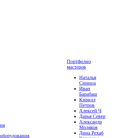
Портфолио
мастеров
Наталья
Синица
Иван
Барабаш
Кирилл
Петров
Алексей Ч
Дарья Север
Александр
ния
Моляков
Дина Рехаб
 оборудования