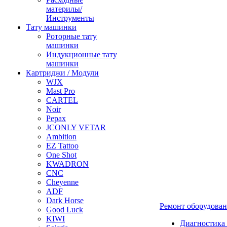
материлы/
Инструменты
Тату машинки
Роторные тату
машинки
Индукционные тату
машинки
Картриджи / Модули
WJX
Mast Pro
CARTEL
Noir
Pepax
JCONLY VETAR
Ambition
EZ Tattoo
One Shot
KWADRON
CNC
Cheyenne
ADF
Dark Horse
Ремонт оборудова
Good Luck
KIWI
Диагностика