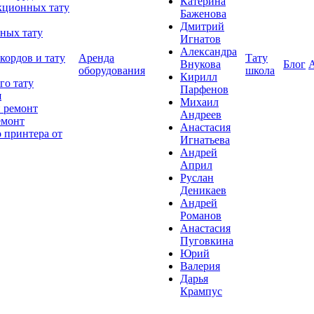
Катерина
кционных тату
Баженова
Дмитрий
ных тату
Игнатов
Александра
кордов и тату
Аренда
Тату
Внукова
Блог
оборудования
школа
Кирилл
го тату
Парфенов
я
Михаил
 ремонт
Андреев
емонт
Анастасия
 принтера от
Игнатьева
Андрей
Април
Руслан
Деникаев
Андрей
Романов
Анастасия
Пуговкина
Юрий
Валерия
Дарья
Крампус