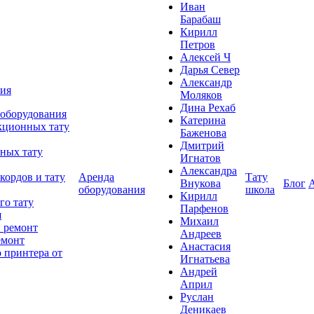
Иван
Барабаш
Кирилл
Петров
Алексей Ч
Дарья Север
Александр
ния
Моляков
Дина Рехаб
 оборудования
Катерина
кционных тату
Баженова
Дмитрий
ных тату
Игнатов
Александра
кордов и тату
Аренда
Тату
Внукова
Блог
оборудования
школа
Кирилл
го тату
Парфенов
я
Михаил
 ремонт
Андреев
емонт
Анастасия
 принтера от
Игнатьева
Андрей
Април
Руслан
Деникаев