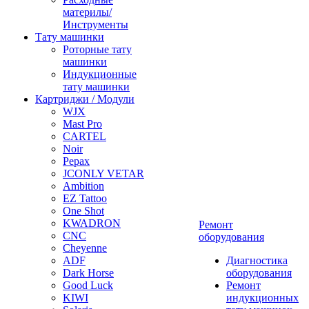
материлы/
Инструменты
Тату машинки
Роторные тату
машинки
Индукционные
тату машинки
Картриджи / Модули
WJX
Mast Pro
CARTEL
Noir
Pepax
JCONLY VETAR
Ambition
EZ Tattoo
One Shot
KWADRON
Ремонт
CNC
оборудования
Cheyenne
ADF
Диагностика
Dark Horse
оборудования
Good Luck
Ремонт
KIWI
индукционных