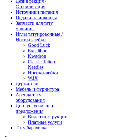
Дезинфекция /
Стерилизация
Источники питания
Педали, клипкорды
Запчасти для тату
машинок
Иглы татуировочные /
Носики-лейки
Good Luck
Excalibur
Kwadron
Classic Tattoo
Needles
Носики-лейки
WJX
Держатели
Мебель и фурнитура
Аренда тату
оборудования
Доп. услуги/Спец.
предложения
Видео инструкции
Платные услуги
Тату барахолка