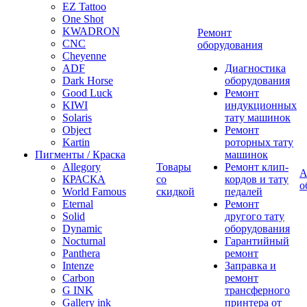
EZ Tattoo
One Shot
KWADRON
Ремонт
CNC
оборудования
Cheyenne
ADF
Диагностика
Dark Horse
оборудования
Good Luck
Ремонт
KIWI
индукционных
Solaris
тату машинок
Object
Ремонт
Kartin
роторных тату
Пигменты / Краска
машинок
Allegory
Товары
Ремонт клип-
А
КРАСКА
со
кордов и тату
о
World Famous
скидкой
педалей
Eternal
Ремонт
Solid
другого тату
Dynamic
оборудования
Nocturnal
Гарантийный
Panthera
ремонт
Intenze
Заправка и
Carbon
ремонт
G INK
трансферного
Gallery ink
принтера от