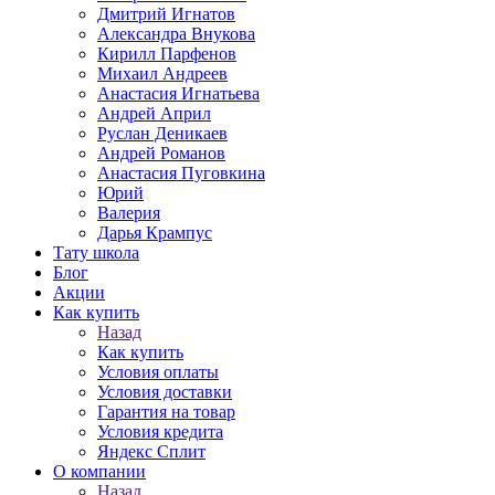
Дмитрий Игнатов
Александра Внукова
Кирилл Парфенов
Михаил Андреев
Анастасия Игнатьева
Андрей Април
Руслан Деникаев
Андрей Романов
Анастасия Пуговкина
Юрий
Валерия
Дарья Крампус
Тату школа
Блог
Акции
Как купить
Назад
Как купить
Условия оплаты
Условия доставки
Гарантия на товар
Условия кредита
Яндекс Сплит
О компании
Назад