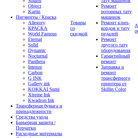
Solaris
тату машинок
Object
Ремонт
Kartin
роторных тату
Пигменты / Краска
машинок
Allegory
Товары
Ремонт клип-
А
КРАСКА
со
кордов и тату
о
World Famous
скидкой
педалей
Eternal
Ремонт
Solid
другого тату
Dynamic
оборудования
Nocturnal
Гарантийный
Panthera
ремонт
Intenze
Заправка и
Carbon
ремонт
G INK
трансферного
Gallery ink
принтера от
KOKKAI Sumi
Skillin Color
Xtreme Ink
Kwadron Ink
Трансферная бумага и
принадлежности
Средства ухода
Барьерная защита /
Перчатки
Расходные материалы