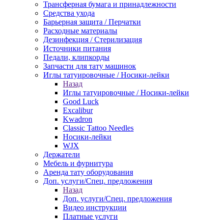
Трансферная бумага и принадлежности
Средства ухода
Барьерная защита / Перчатки
Расходные материалы
Дезинфекция / Стерилизация
Источники питания
Педали, клипкорды
Запчасти для тату машинок
Иглы татуировочные / Носики-лейки
Назад
Иглы татуировочные / Носики-лейки
Good Luck
Excalibur
Kwadron
Classic Tattoo Needles
Носики-лейки
WJX
Держатели
Мебель и фурнитура
Аренда тату оборудования
Доп. услуги/Спец. предложения
Назад
Доп. услуги/Спец. предложения
Видео инструкции
Платные услуги