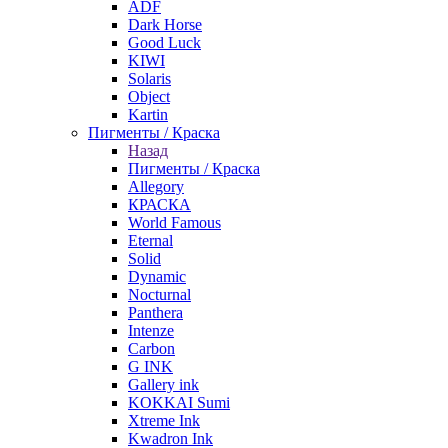
ADF
Dark Horse
Good Luck
KIWI
Solaris
Object
Kartin
Пигменты / Краска
Назад
Пигменты / Краска
Allegory
КРАСКА
World Famous
Eternal
Solid
Dynamic
Nocturnal
Panthera
Intenze
Carbon
G INK
Gallery ink
KOKKAI Sumi
Xtreme Ink
Kwadron Ink