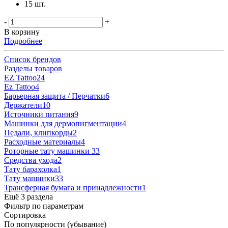
15 шт.
-
+
В корзину
Подробнее
Список брендов
Разделы товаров
EZ Tattoo
24
Ez Tattoo
4
Барьерная защита / Перчатки
6
Держатели
10
Источники питания
9
Машинки для дермопигментации
4
Педали, клипкорды
2
Расходные материалы
4
Роторные тату машинки
33
Средства ухода
2
Тату барахолка
1
Тату машинки
33
Трансферная бумага и принадлежности
1
Ещё 3 раздела
Фильтр по параметрам
Сортировка
По популярности (убывание)