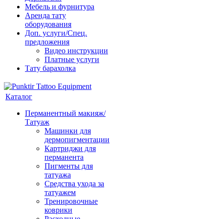
Мебель и фурнитура
Аренда тату
оборудования
Доп. услуги/Спец.
предложения
Видео инструкции
Платные услуги
Тату барахолка
Каталог
Перманентный макияж/
Татуаж
Машинки для
дермопигментации
Картриджи для
перманента
Пигменты для
татуажа
Средства ухода за
татуажем
Тренировочные
коврики
Расходные