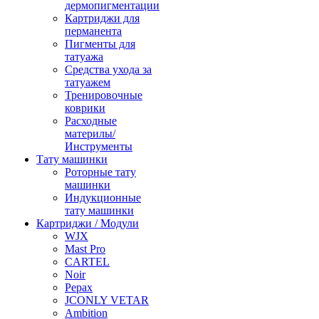
дермопигментации
Картриджи для
перманента
Пигменты для
татуажа
Средства ухода за
татуажем
Тренировочные
коврики
Расходные
материлы/
Инструменты
Тату машинки
Роторные тату
машинки
Индукционные
тату машинки
Картриджи / Модули
WJX
Mast Pro
CARTEL
Noir
Pepax
JCONLY VETAR
Ambition