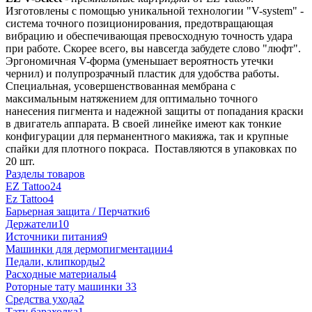
Изготовлены с помощью уникальной технологии "V-system" -
система точного позиционирования, предотвращающая
вибрацию и обеспечивающая превосходную точность удара
при работе. Скорее всего, вы навсегда забудете слово "люфт".
Эргономичная V-форма (уменьшает вероятность утечки
чернил) и полупрозрачный пластик для удобства работы.
Специальная, усовершенствованная мембрана с
максимальным натяжением для оптимально точного
нанесения пигмента и надежной защиты от попадания краски
в двигатель аппарата. В своей линейке имеют как тонкие
конфигурации для перманентного макияжа, так и крупные
спайки для плотного покраса. Поставляются в упаковках по
20 шт.
Разделы товаров
EZ Tattoo
24
Ez Tattoo
4
Барьерная защита / Перчатки
6
Держатели
10
Источники питания
9
Машинки для дермопигментации
4
Педали, клипкорды
2
Расходные материалы
4
Роторные тату машинки
33
Средства ухода
2
Тату барахолка
1