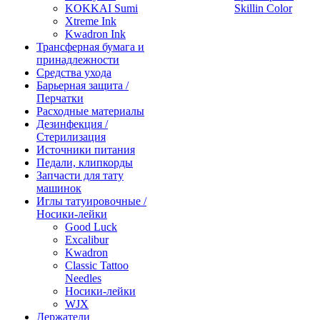
KOKKAI Sumi
Skillin Color
Xtreme Ink
Kwadron Ink
Трансферная бумага и
принадлежности
Средства ухода
Барьерная защита /
Перчатки
Расходные материалы
Дезинфекция /
Стерилизация
Источники питания
Педали, клипкорды
Запчасти для тату
машинок
Иглы татуировочные /
Носики-лейки
Good Luck
Excalibur
Kwadron
Classic Tattoo
Needles
Носики-лейки
WJX
Держатели