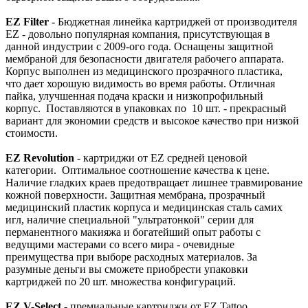
EZ Filter
- Бюджетная линейка картриджей от производителя
EZ - довольно популярная компания, присутствующая в
данной индустрии с 2009-ого года. Оснащены защитной
мембраной для безопасности двигателя рабочего аппарата.
Корпус выполнен из медицинского прозрачного пластика,
что дает хорошую видимость во время работы. Отличная
пайка, улучшенная подача краски и низкопрофильный
корпус. Поставляются в упаковках по 10 шт. - прекрасный
вариант для экономии средств и высокое качество при низкой
стоимости.
EZ Revolution
- картриджи от EZ средней ценовой
категории. Оптимальное соотношение качества к цене.
Наличие гладких краев предотвращает лишнее травмирование
кожной поверхности. Защитная мембрана, прозрачный
медицинский пластик корпуса и медицинская сталь самих
игл, наличие специальной "ультратонкой" серии для
перманентного макияжа и богатейший опыт работы с
ведущими мастерами со всего мира - очевидные
преимущества при выборе расходных материалов. За
разумные деньги вы сможете приобрести упаковки
картриджей по 20 шт. множества конфигураций.
EZ V-Select
- премиальные картриджи от EZ Tattoo.