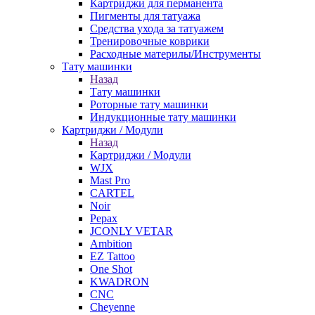
Картриджи для перманента
Пигменты для татуажа
Средства ухода за татуажем
Тренировочные коврики
Расходные материлы/Инструменты
Тату машинки
Назад
Тату машинки
Роторные тату машинки
Индукционные тату машинки
Картриджи / Модули
Назад
Картриджи / Модули
WJX
Mast Pro
CARTEL
Noir
Pepax
JCONLY VETAR
Ambition
EZ Tattoo
One Shot
KWADRON
CNC
Cheyenne