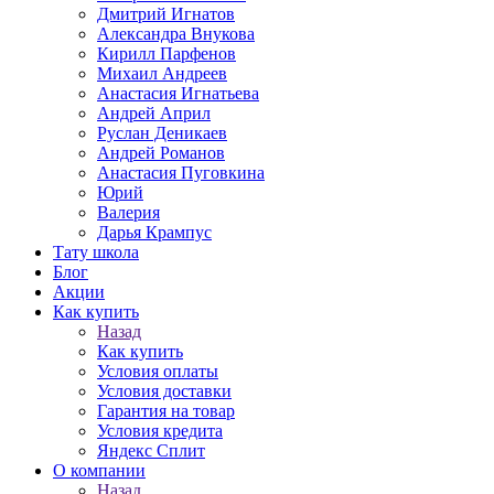
Дмитрий Игнатов
Александра Внукова
Кирилл Парфенов
Михаил Андреев
Анастасия Игнатьева
Андрей Април
Руслан Деникаев
Андрей Романов
Анастасия Пуговкина
Юрий
Валерия
Дарья Крампус
Тату школа
Блог
Акции
Как купить
Назад
Как купить
Условия оплаты
Условия доставки
Гарантия на товар
Условия кредита
Яндекс Сплит
О компании
Назад