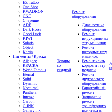
EZ Tattoo
One Shot
KWADRON
Ремонт
CNC
оборудования
Cheyenne
ADF
Диагностика
Dark Horse
оборудования
Good Luck
Ремонт
KIWI
индукционных
Solaris
тату машинок
Object
Ремонт
Kartin
роторных тату
Пигменты / Краска
машинок
Allegory
Товары
Ремонт клип-
А
КРАСКА
со
кордов и тату
о
World Famous
скидкой
педалей
Eternal
Ремонт
Solid
другого тату
Dynamic
оборудования
Nocturnal
Гарантийный
Panthera
ремонт
Intenze
Заправка и
Carbon
ремонт
G INK
трансферного
Gallery ink
принтера от