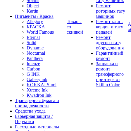
Solaris
тату машинок
Object
Ремонт
Kartin
роторных тату
Пигменты / Краска
машинок
Allegory
Товары
Ремонт клип-
А
КРАСКА
со
кордов и тату
о
World Famous
скидкой
педалей
Eternal
Ремонт
Solid
другого тату
Dynamic
оборудования
Nocturnal
Гарантийный
Panthera
ремонт
Intenze
Заправка и
Carbon
ремонт
G INK
трансферного
Gallery ink
принтера от
KOKKAI Sumi
Skillin Color
Xtreme Ink
Kwadron Ink
Трансферная бумага и
принадлежности
Средства ухода
Барьерная защита /
Перчатки
Расходные материалы