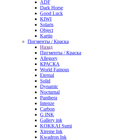
ADF
Dark Horse
Good Luck
KIWI
Solaris
Object
Kartin
Пигменты / Краска
Назад
Пигменты / Краска
Allegory
КРАСКА
World Famous
Eternal
Solid
Dynamic
Nocturnal
Panthera
Intenze
Carbon
G INK
Gallery ink
KOKKAI Sumi
Xtreme Ink
Kwadron Ink