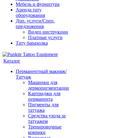
Мебель и фурнитура
Аренда тату
оборудования
Доп. услуги/Спец.
предложения
Видео инструкции
Платные услуги
Тату барахолка
Каталог
Перманентный макияж/
Татуаж
Машинки для
дермопигментации
Картриджи для
перманента
Пигменты для
татуажа
Средства ухода за
татуажем
Тренировочные
коврики
Расходные