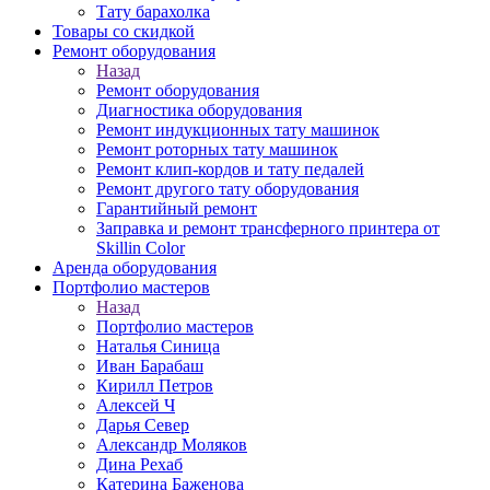
Тату барахолка
Товары со скидкой
Ремонт оборудования
Назад
Ремонт оборудования
Диагностика оборудования
Ремонт индукционных тату машинок
Ремонт роторных тату машинок
Ремонт клип-кордов и тату педалей
Ремонт другого тату оборудования
Гарантийный ремонт
Заправка и ремонт трансферного принтера от
Skillin Color
Аренда оборудования
Портфолио мастеров
Назад
Портфолио мастеров
Наталья Синица
Иван Барабаш
Кирилл Петров
Алексей Ч
Дарья Север
Александр Моляков
Дина Рехаб
Катерина Баженова