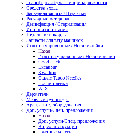
Трансферная бумага и принадлежности
Средства ухода
Барьерная защита / Перчатки
Расходные материалы
Дезинфекция / Стерилизация
Источники питания
Педали, клипкорды
Запчасти для тату машинок
Иглы татуировочные / Носики-лейки
Назад
Иглы татуировочные / Носики-лейки
Good Luck
Excalibur
Kwadron
Classic Tattoo Needles
Носики-лейки
WJX
Держатели
Мебель и фурнитура
Аренда тату оборудования
Доп. услуги/Спец. предложения
Назад
Доп. услуги/Спец. предложения
Видео инструкции
Платные услуги