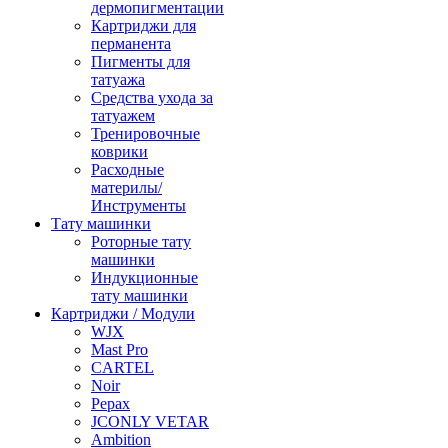
дермопигментации
Картриджи для
перманента
Пигменты для
татуажа
Средства ухода за
татуажем
Тренировочные
коврики
Расходные
материлы/
Инструменты
Тату машинки
Роторные тату
машинки
Индукционные
тату машинки
Картриджи / Модули
WJX
Mast Pro
CARTEL
Noir
Pepax
JCONLY VETAR
Ambition