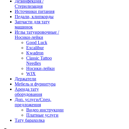
Дезинфекция /
Стерилизация
Источники питания
Педали, клипкорды
Запчасти для тату
машинок
Иглы татуировочные /
Носики-лейки
Good Luck
Excalibur
Kwadron
Classic Tattoo
Needles
Носики-лейки
WJX
Держатели
Мебель и фурнитура
Аренда тату
оборудования
Доп. услуги/Спец.
предложения
Видео инструкции
Платные услуги
Тату барахолка