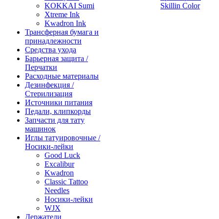
KOKKAI Sumi
Skillin Color
Xtreme Ink
Kwadron Ink
Трансферная бумага и
принадлежности
Средства ухода
Барьерная защита /
Перчатки
Расходные материалы
Дезинфекция /
Стерилизация
Источники питания
Педали, клипкорды
Запчасти для тату
машинок
Иглы татуировочные /
Носики-лейки
Good Luck
Excalibur
Kwadron
Classic Tattoo
Needles
Носики-лейки
WJX
Держатели