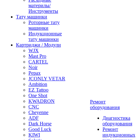
материлы/
Инструменты
Тату машинки
Роторные тату
машинки
Индукционные
тату машинки
Картриджи / Модули
WJX
Mast Pro
CARTEL
Noir
Pepax
JCONLY VETAR
Ambition
EZ Tattoo
One Shot
KWADRON
Ремонт
CNC
оборудования
Cheyenne
ADF
Диагностика
Dark Horse
оборудования
Good Luck
Ремонт
KIWI
индукционных