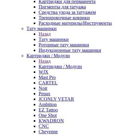
Картриджи для перманента
Пигменты для татуажа
Средства ухода за татуажем
Тренировочные коврики
Расходные материлы/Инструменты
Тату машинки
Назад
Тату машинки
Роторные тату машинки
Индукционные тату машинки
Картриджи / Модули
Назад
Картриджи / Модули
WJX
Mast Pro
CARTEL
Noir
Pepax
JCONLY VETAR
Ambition
EZ Tattoo
One Shot
KWADRON
CNC
Cheyenne