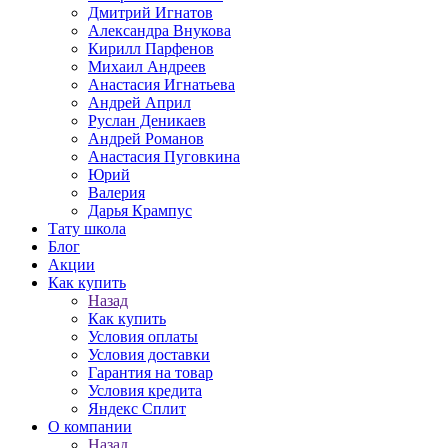
Дмитрий Игнатов
Александра Внукова
Кирилл Парфенов
Михаил Андреев
Анастасия Игнатьева
Андрей Април
Руслан Деникаев
Андрей Романов
Анастасия Пуговкина
Юрий
Валерия
Дарья Крампус
Тату школа
Блог
Акции
Как купить
Назад
Как купить
Условия оплаты
Условия доставки
Гарантия на товар
Условия кредита
Яндекс Сплит
О компании
Назад