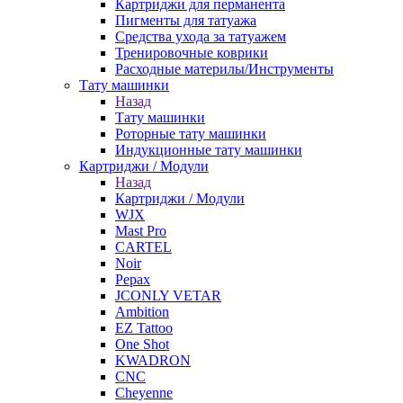
Картриджи для перманента
Пигменты для татуажа
Средства ухода за татуажем
Тренировочные коврики
Расходные материлы/Инструменты
Тату машинки
Назад
Тату машинки
Роторные тату машинки
Индукционные тату машинки
Картриджи / Модули
Назад
Картриджи / Модули
WJX
Mast Pro
CARTEL
Noir
Pepax
JCONLY VETAR
Ambition
EZ Tattoo
One Shot
KWADRON
CNC
Cheyenne