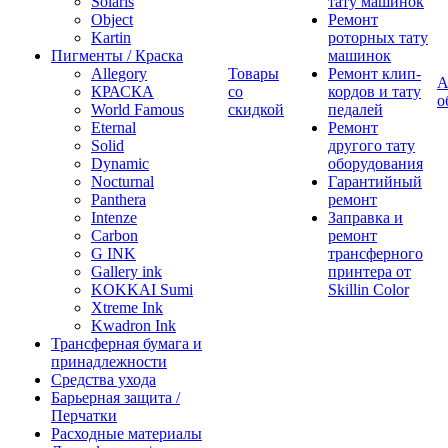
Solaris
тату машинок
Object
Ремонт
Kartin
роторных тату
Пигменты / Краска
машинок
Allegory
Товары
Ремонт клип-
А
КРАСКА
со
кордов и тату
о
World Famous
скидкой
педалей
Eternal
Ремонт
Solid
другого тату
Dynamic
оборудования
Nocturnal
Гарантийный
Panthera
ремонт
Intenze
Заправка и
Carbon
ремонт
G INK
трансферного
Gallery ink
принтера от
KOKKAI Sumi
Skillin Color
Xtreme Ink
Kwadron Ink
Трансферная бумага и
принадлежности
Средства ухода
Барьерная защита /
Перчатки
Расходные материалы