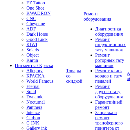
EZ Tattoo
One Shot
KWADRON
Ремонт
CNC
оборудования
Cheyenne
ADF
Диагностика
Dark Horse
оборудования
Good Luck
Ремонт
KIWI
индукционных
Solaris
тату машинок
Object
Ремонт
Kartin
роторных тату
Пигменты / Краска
машинок
Allegory
Товары
Ремонт клип-
А
КРАСКА
со
кордов и тату
о
World Famous
скидкой
педалей
Eternal
Ремонт
Solid
другого тату
Dynamic
оборудования
Nocturnal
Гарантийный
Panthera
ремонт
Intenze
Заправка и
Carbon
ремонт
G INK
трансферного
Gallery ink
принтера от