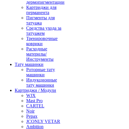
дермопигментации
Картриджи для
перманента
Пигменты для
татуажа
Средства ухода за
татуажем
Тренировочные
коврики
Расходные
материлы/
Инструменты
Тату машинки
Роторные тату
машинки
Индукционные
тату машинки
Картриджи / Модули
WJX
Mast Pro
CARTEL
Noir
Pepax
JCONLY VETAR
Ambition