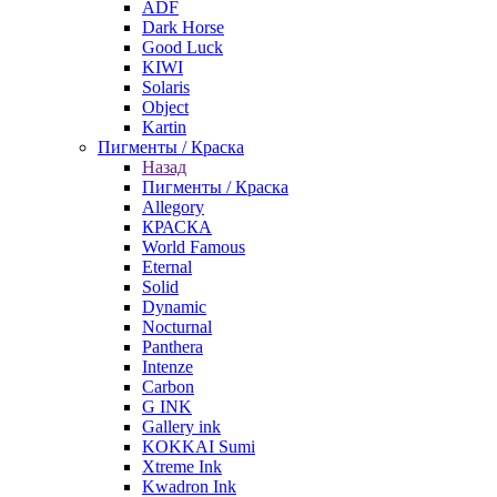
ADF
Dark Horse
Good Luck
KIWI
Solaris
Object
Kartin
Пигменты / Краска
Назад
Пигменты / Краска
Allegory
КРАСКА
World Famous
Eternal
Solid
Dynamic
Nocturnal
Panthera
Intenze
Carbon
G INK
Gallery ink
KOKKAI Sumi
Xtreme Ink
Kwadron Ink