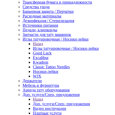
Трансферная бумага и принадлежности
Средства ухода
Барьерная защита / Перчатки
Расходные материалы
Дезинфекция / Стерилизация
Источники питания
Педали, клипкорды
Запчасти для тату машинок
Иглы татуировочные / Носики-лейки
Назад
Иглы татуировочные / Носики-лейки
Good Luck
Excalibur
Kwadron
Classic Tattoo Needles
Носики-лейки
WJX
Держатели
Мебель и фурнитура
Аренда тату оборудования
Доп. услуги/Спец. предложения
Назад
Доп. услуги/Спец. предложения
Видео инструкции
Платные услуги