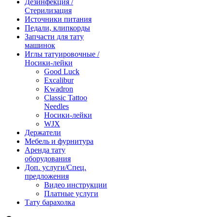
Дезинфекция /
Стерилизация
Источники питания
Педали, клипкорды
Запчасти для тату
машинок
Иглы татуировочные /
Носики-лейки
Good Luck
Excalibur
Kwadron
Classic Tattoo
Needles
Носики-лейки
WJX
Держатели
Мебель и фурнитура
Аренда тату
оборудования
Доп. услуги/Спец.
предложения
Видео инструкции
Платные услуги
Тату барахолка