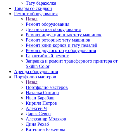
Тату барахолка
Товары со скидкой
Ремонт оборудования
Назад
Ремонт оборудования
Диагностика оборудования
Ремонт индукционных тату машинок
Ремонт роторных тату машинок
Ремонт клип-кордов и тату педалей
Ремонт другого тату оборудования
Гарантийный ремонт
Заправка и ремонт трансферного принтера от
Skillin Color
Аренда оборудования
Портфолио мастеров
Назад
Портфолио мастеров
Наталья Синица
Иван Барабаш
Кирилл Петров
Алексей Ч
Дарья Север
Александр Моляков
Дина Рехаб
Катерина Баженова