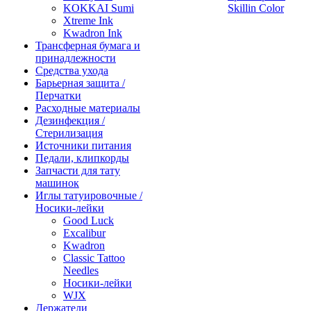
KOKKAI Sumi
Skillin Color
Xtreme Ink
Kwadron Ink
Трансферная бумага и
принадлежности
Средства ухода
Барьерная защита /
Перчатки
Расходные материалы
Дезинфекция /
Стерилизация
Источники питания
Педали, клипкорды
Запчасти для тату
машинок
Иглы татуировочные /
Носики-лейки
Good Luck
Excalibur
Kwadron
Classic Tattoo
Needles
Носики-лейки
WJX
Держатели