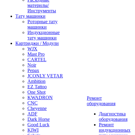
материлы/
Инструменты
Тату машинки
Роторные тату
машинки
Индукционные
тату машинки
Картриджи / Модули
WJX
Mast Pro
CARTEL
Noir
Pepax
JCONLY VETAR
Ambition
EZ Tattoo
One Shot
KWADRON
Ремонт
CNC
оборудования
Cheyenne
ADF
Диагностика
Dark Horse
оборудования
Good Luck
Ремонт
KIWI
индукционных