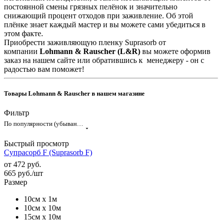
постоянной смены грязных пелёнок и значительно
снижающий процент отходов при заживление. Об этой
плёнке знает каждый мастер и вы можете сами убедиться в
этом факте.
Приобрести заживляющую пленку Suprasorb от
компании
Lohmann & Rauscher (L&R)
вы можете оформив
заказ на нашем сайте или обратившись к менеджеру - он с
радостью вам поможет!
Товары Lohmann & Rauscher в нашем магазине
Фильтр
По популярности (убывание)
Быстрый просмотр
Супрасорб F (Suprasorb F)
от
472 руб.
665
руб.
/шт
Размер
10см x 1м
10см x 10м
15см x 10м