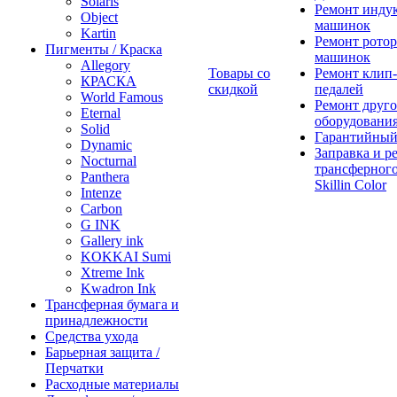
Solaris
Ремонт инду
Object
машинок
Kartin
Ремонт ротор
Пигменты / Краска
машинок
Allegory
Товары со
Ремонт клип-
КРАСКА
скидкой
педалей
World Famous
Ремонт друго
Eternal
оборудовани
Solid
Гарантийный
Dynamic
Заправка и р
Nocturnal
трансферного
Panthera
Skillin Color
Intenze
Carbon
G INK
Gallery ink
KOKKAI Sumi
Xtreme Ink
Kwadron Ink
Трансферная бумага и
принадлежности
Средства ухода
Барьерная защита /
Перчатки
Расходные материалы