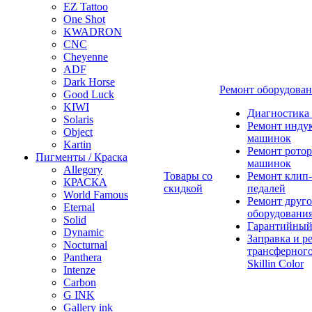
EZ Tattoo
One Shot
KWADRON
CNC
Cheyenne
ADF
Dark Horse
Ремонт оборудова
Good Luck
KIWI
Диагностика
Solaris
Ремонт инду
Object
машинок
Kartin
Ремонт ротор
Пигменты / Краска
машинок
Allegory
Товары со
Ремонт клип-
КРАСКА
скидкой
педалей
World Famous
Ремонт друго
Eternal
оборудовани
Solid
Гарантийный
Dynamic
Заправка и р
Nocturnal
трансферного
Panthera
Skillin Color
Intenze
Carbon
G INK
Gallery ink