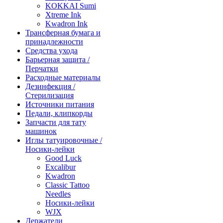
KOKKAI Sumi
Xtreme Ink
Kwadron Ink
Трансферная бумага и
принадлежности
Средства ухода
Барьерная защита /
Перчатки
Расходные материалы
Дезинфекция /
Стерилизация
Источники питания
Педали, клипкорды
Запчасти для тату
машинок
Иглы татуировочные /
Носики-лейки
Good Luck
Excalibur
Kwadron
Classic Tattoo
Needles
Носики-лейки
WJX
Держатели