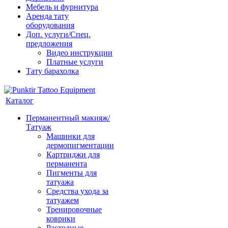
Мебель и фурнитура
Аренда тату
оборудования
Доп. услуги/Спец.
предложения
Видео инструкции
Платные услуги
Тату барахолка
Каталог
Перманентный макияж/
Татуаж
Машинки для
дермопигментации
Картриджи для
перманента
Пигменты для
татуажа
Средства ухода за
татуажем
Тренировочные
коврики
Расходные