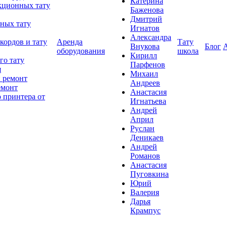
Катерина
кционных тату
Баженова
Дмитрий
ных тату
Игнатов
Александра
кордов и тату
Аренда
Тату
Внукова
Блог
оборудования
школа
Кирилл
го тату
Парфенов
я
Михаил
 ремонт
Андреев
емонт
Анастасия
 принтера от
Игнатьева
Андрей
Април
Руслан
Деникаев
Андрей
Романов
Анастасия
Пуговкина
Юрий
Валерия
Дарья
Крампус