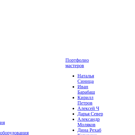
Портфолио
мастеров
Наталья
Синица
Иван
Барабаш
Кирилл
Петров
Алексей Ч
Дарья Север
Александр
ния
Моляков
Дина Рехаб
 оборудования