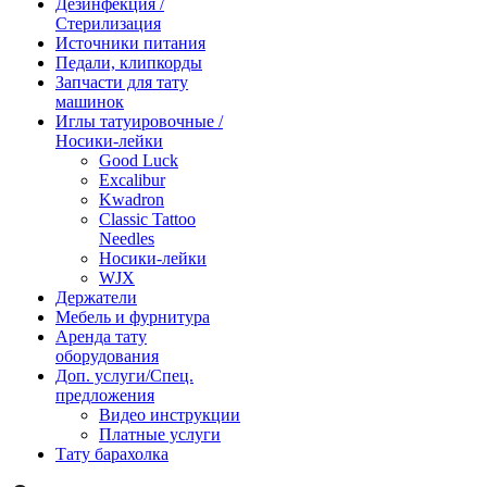
Дезинфекция /
Стерилизация
Источники питания
Педали, клипкорды
Запчасти для тату
машинок
Иглы татуировочные /
Носики-лейки
Good Luck
Excalibur
Kwadron
Classic Tattoo
Needles
Носики-лейки
WJX
Держатели
Мебель и фурнитура
Аренда тату
оборудования
Доп. услуги/Спец.
предложения
Видео инструкции
Платные услуги
Тату барахолка