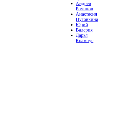
Андрей
Романов
Анастасия
Пуговкина
Юрий
Валерия
Дарья
Крампус