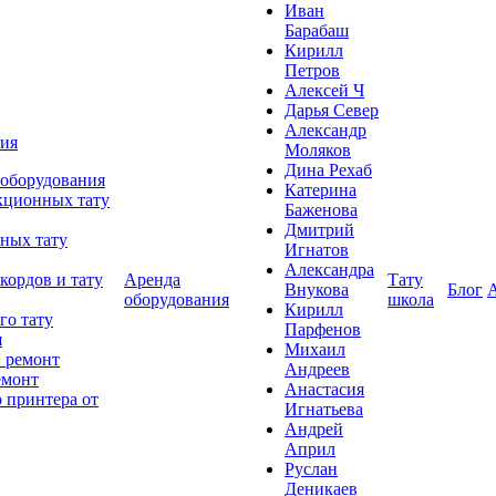
Иван
Барабаш
Кирилл
Петров
Алексей Ч
Дарья Север
Александр
ния
Моляков
Дина Рехаб
 оборудования
Катерина
кционных тату
Баженова
Дмитрий
ных тату
Игнатов
Александра
кордов и тату
Аренда
Тату
Внукова
Блог
оборудования
школа
Кирилл
го тату
Парфенов
я
Михаил
 ремонт
Андреев
емонт
Анастасия
 принтера от
Игнатьева
Андрей
Април
Руслан
Деникаев