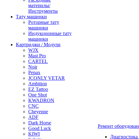
материлы/
Инструменты
Тату машинки
Роторные тату
машинки
Индукционные тату
машинки
Картриджи / Модули
WJX
Mast Pro
CARTEL
Noir
Pepax
JCONLY VETAR
Ambition
EZ Tattoo
One Shot
KWADRON
CNC
Cheyenne
ADF
Dark Horse
Ремонт оборудова
Good Luck
KIWI
Диагностика