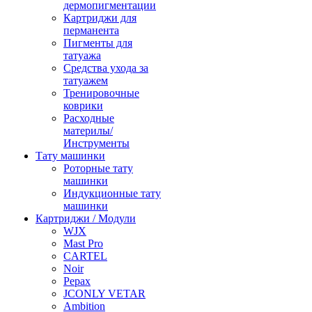
дермопигментации
Картриджи для
перманента
Пигменты для
татуажа
Средства ухода за
татуажем
Тренировочные
коврики
Расходные
материлы/
Инструменты
Тату машинки
Роторные тату
машинки
Индукционные тату
машинки
Картриджи / Модули
WJX
Mast Pro
CARTEL
Noir
Pepax
JCONLY VETAR
Ambition